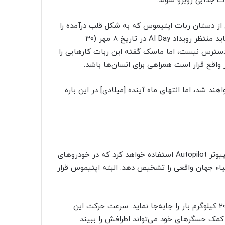
ت جذابی روبرو شوند.
 از دستان ربات اپتیموس که به شکل قلب درآمده را
به نمایش گذاشت و اعلام کرد که برای معرفی کامل این ربات باید منتظر رویداد AI Day در تاریخ 8 مهر (30
 دسترس نیست، اما ماسک گفته این ربات کارهایی را
ر واقع قرار است همراهی برای انسان‌ها باشد.
مردم در بخش دوم AI Day حیرت‌زده خواهند شد، اما انتهای ماه آینده [میلادی] در این باره
ربات تسلا با قد 172 سانتی‌متر و وزن 56 کیلوگرم از همان کامپیوتر Autopilot استفاده خواهد کرد که در خودروهای
اء جهان واقعی را تشخیص دهد. البته اپتیموس قرار
این ربات می‌تواند 68 کیلوگرم وزنه را در جا بلند کند و حداکثر 20 کیلوگرم بار را جابه‌جا نماید. سرعت حرکت این
و با کمک حسگرهای خود می‌تواند اطرافش را ببیند.