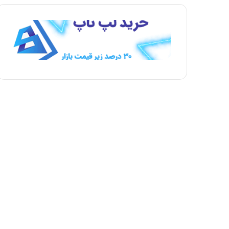
ه
ه
ب
ق
ع
ب
د
ل
ی
ی