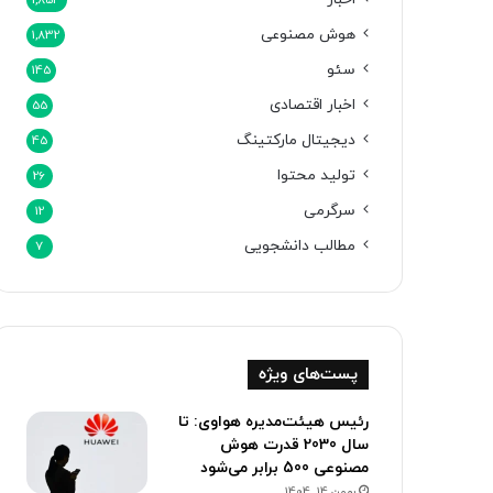
1,853
هوش مصنوعی
1,832
سئو
145
اخبار اقتصادی
55
دیجیتال مارکتینگ
45
تولید محتوا
26
سرگرمی
12
مطالب دانشجویی
7
پست‌های ویژه
رئیس هیئت‌مدیره هواوی: تا
سال 2030 قدرت هوش
مصنوعی 500 برابر می‌شود
بهمن 14, 1404