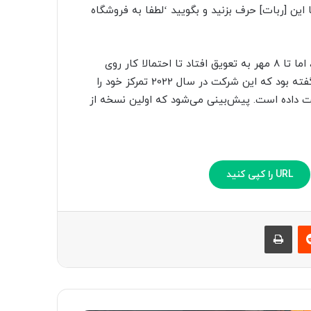
 این [ربات] حرف بزنید و بگویید ‘لطفا به فروشگاه
رویداد AI Day بعدی ابتدا قرار بود در تاریخ 28 مرداد برگزار شود، اما تا 8 مهر به تعویق افتاد تا احتمالا کار روی
نمونه اولیه اپتیموس کامل شود. مدیرعامل تسلا در ماه ژانویه گفته بود که این شرکت در سال 2022 تمرکز خود را
ت داده است. پیش‌بینی می‌شود که اولین نسخه از
URL را کپی کنید
‫رددیت
چاپ