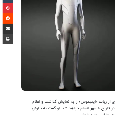
پی
‫ر
اشتراک گذ
چا
دی از ربات «اپتیموس» را به نمایش گذاشت و اعلام
کرد که رونمایی کامل این محصول در رویداد AI Day این شرکت در تاریخ 8 مهر انجام خواهد شد. او گفت به نظرش