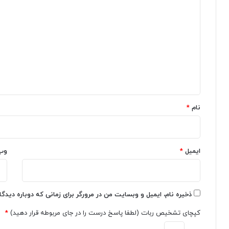
ت
ع
ن
ی
ی
ه
س
د
ا
ا
گ
د
خ
و
ت
ا
ر
ع
ه
و
ک
ز
س‌
*
پ
د
نام
*
س
ر
ا
س
ز
ا
ا
ل
ن
ایمیل
*
۲
وب
ت
۰
ش
۲
ا
۵
ر
ذخیره نام، ایمیل و وبسایت من در مرورگر برای زمانی که دوباره دیدگ
،
کپچای تشخیص ربات (لطفا پاسخ درست را در جای مربوطه قرار دهید)
*
ب
ه