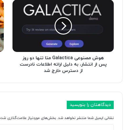
ه
ب
و
ه
ش
ت
م
ر
ص
ی
ن
ن
و
ا
ع
ب
ی
ز
G
هوش مصنوعی Galactica متا تنها دو روز
ا
a
ر
پس از انتشار، به دلیل ارائه اطلاعات نادرست
l
ه
از دسترس خارج شد
a
ا
c
ی
t
ه
i
و
c
ش
دیدگاهتان را بنویسید
a
م
م
ص
نشانی ایمیل شما منتشر نخواهد شد.
بخش‌های موردنیاز علامت‌گذاری شده‌
ت
ن
ا
و
د