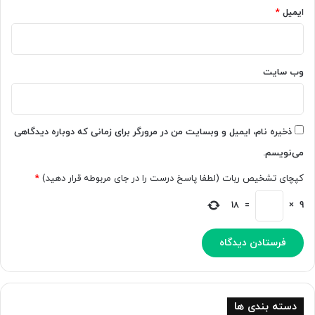
ن
م
ایمیل
*
ه
ص
ه
ن
ا
و
ب
ع
وب‌ سایت
ی
ی
ا
؛
و
ک
ر
م
ذخیره نام، ایمیل و وبسایت من در مرورگر برای زمانی که دوباره دیدگاهی
د
پ
می‌نویسم.
ی
ن
کپچای تشخیص ربات (لطفا پاسخ درست را در جای مربوطه قرار دهید)
*
ی
ب
18
=
×
9
ر
ا
ی
ف
ر
ی
ب
دسته بندی ها