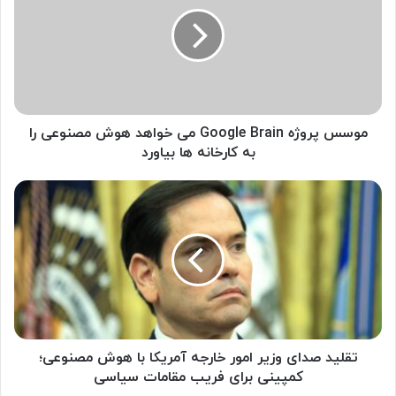
س
س
پ
ر
و
ژ
ه
G
موسس پروژه Google Brain می خواهد هوش مصنوعی را
o
به کارخانه ها بیاورد
o
g
ت
l
ق
e
ل
B
ی
r
د
a
ص
i
د
n
ا
م
ی
ی
و
تقلید صدای وزیر امور خارجه آمریکا با هوش مصنوعی؛
خ
ز
کمپینی برای فریب مقامات سیاسی
و
ی