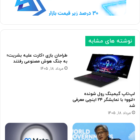
ب
ق
ع
ب
د
ل
ی
ی
نوشته های مشابه
طراحان بازی «کارت علیه بشریت»
به جنگ هوش مصنوعی رفتند
مرداد 18, 1405
لپ‌تاپ گیمینگ رول شونده
«لنوو» با نمایشگر ۲۴ اینچی معرفی
شد
مرداد 18, 1405