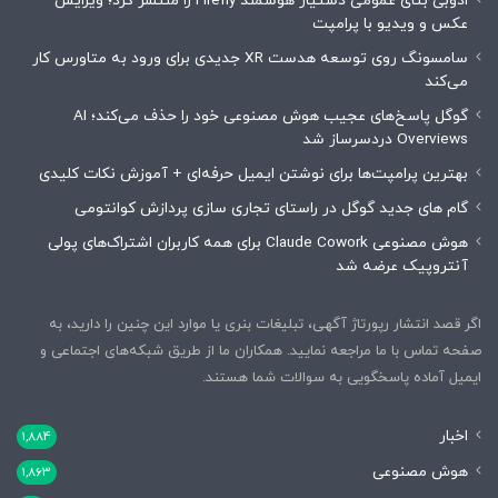
ادوبی بتای عمومی دستیار هوشمند Firefly را منتشر کرد؛ ویرایش
عکس و ویدیو با پرامپت
سامسونگ روی توسعه هدست XR جدیدی برای ورود به متاورس کار
می‌کند
گوگل پاسخ‌های عجیب هوش مصنوعی خود را حذف می‌کند؛ AI
Overviews دردسرساز شد
بهترین پرامپت‌ها برای نوشتن ایمیل حرفه‌ای + آموزش نکات کلیدی
گام های جدید گوگل در راستای تجاری سازی پردازش کوانتومی
هوش مصنوعی Claude Cowork برای همه کاربران اشتراک‌های پولی
آنتروپیک عرضه شد
اگر قصد انتشار رپورتاژ آگهی، تبلیغات بنری یا موارد این چنین را دارید، به
صفحه تماس با ما مراجعه نمایید. همکاران ما از طریق شبکه‌های اجتماعی و
ایمیل آماده پاسخگویی به سوالات شما هستند.
اخبار
1,884
هوش مصنوعی
1,863