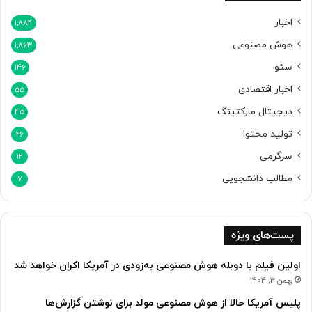
م
ق
اخبار
1,884
ا
هوش مصنوعی
1,863
م
ا
سئو
146
ت
اخبار اقتصادی
س
55
ی
دیجیتال مارکتینگ
45
ا
تولید محتوا
س
26
ی
سرگرمی
12
مطالب دانشجویی
7
پست‌های ویژه
اولین فیلم با دوبله هوش مصنوعی به‌زودی در آمریکا اکران خواهد شد
بهمن 3, 1404
پلیس آمریکا حالا از هوش مصنوعی مولد برای نوشتن گزارش‌ها