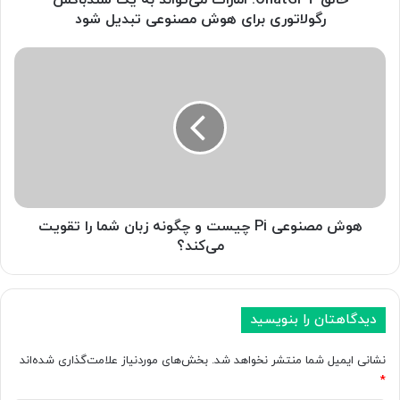
T
رگولاتوری برای هوش مصنوعی تبدیل شود
:
ا
ه
م
و
ا
ش
ر
م
ا
ص
ت
ن
م
و
ی‌
ع
ت
ی
و
P
هوش مصنوعی Pi چیست و چگونه زبان شما را تقویت
ا
i
می‌کند؟
ن
چ
د
ی
ب
س
ه
ت
دیدگاهتان را بنویسید
ی
و
ک
چ
نشانی ایمیل شما منتشر نخواهد شد.
بخش‌های موردنیاز علامت‌گذاری شده‌اند
س
گ
*
ن
و