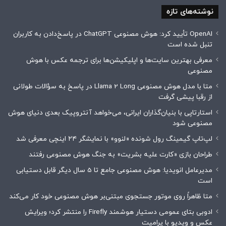
نوشته‌های تازه
OpenAI تأیید کرد: هوش مصنوعی ChatGPT در پاسخ‌دادن به کاربران
تنبل شده است
معرفی بهترین سایت‌ها و اپلیکیشن‌ها برای ترجمه عکس با هوش
مصنوعی
متا با مدل هوش مصنوعی Llama 2 Long در پاسخ به سؤالات طولانی
از رقبا پیشی گرفت
استارتاپی با بنیان‌گذاران ایرانی، می‌خواهد آنتروپیک بعدی دنیای هوش
مصنوعی شود
لپ‌تاپ گیمینگ رول شونده «لنوو» با نمایشگر ۲۴ اینچی معرفی شد
طراحان بازی «کارت علیه بشریت» به جنگ هوش مصنوعی رفتند
مدیرعامل انویدیا: هوش مصنوعی جامع تا 5 سال دیگر قابل دستیابی
است
متا ظاهراً روی موتور جستجوی مبتنی‌بر هوش مصنوعی خود کار می‌کند
ادوبی بتای عمومی دستیار هوشمند Firefly را منتشر کرد؛ ویرایش
عکس و ویدیو با پرامپت