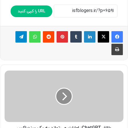
URL را کپی کنید
لینکدین
‫تامبلر
پینترست
‫رددیت
واتس آپ
تلگرام
چاپ
خ
ا
ل
ق
C
h
a
t
G
P
خالق ChatGPT: امارات می‌تواند به یک سندباکس