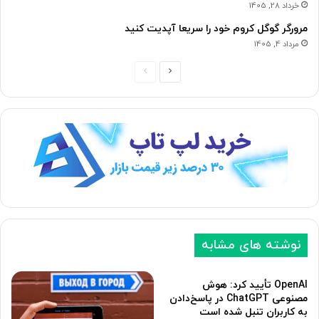
خرداد 28, 1405
مرورگر گوگل کروم خود را سریعا آپدیت کنید
مرداد 4, 1405
ص
ص
ف
ف
ح
ح
ه
ه
ب
ق
ع
ب
د
ل
ی
ی
نوشته های مشابه
OpenAI تأیید کرد: هوش
مصنوعی ChatGPT در پاسخ‌دادن
به کاربران تنبل شده است