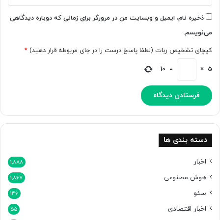
م
؟
ص
ذخیره نام، ایمیل و وبسایت من در مرورگر برای زمانی که دوباره دیدگاهی
ن
می‌نویسم.
و
ع
کپچای تشخیص ربات (لطفا پاسخ درست را در جای مربوطه قرار دهید)
*
ی
ت
10
=
×
5
ب
د
ی
ل
ش
و
د
دسته بندی ها
اخبار
1,888
هوش مصنوعی
1,867
سئو
146
اخبار اقتصادی
55