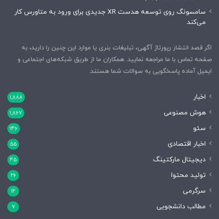
سامسونگ روی توسعه هدست XR جدیدی برای ورود به متاورس کار
می‌کند
اگر قصد انتشار رپورتاژ آگهی، تبلیغات بنری یا موارد این چنین را دارید، به
صفحه تماس با ما مراجعه نمایید. همکاران ما از طریق شبکه‌های اجتماعی و
ایمیل آماده پاسخگویی به سوالات شما هستند.
اخبار
1,888
هوش مصنوعی
1,867
سئو
146
اخبار اقتصادی
55
دیجیتال مارکتینگ
45
تولید محتوا
26
سرگرمی
12
مطالب دانشجویی
7