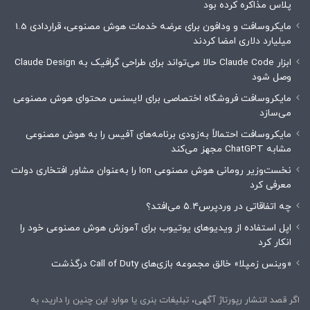
پلاس مذاکره کرده بود
مایکروسافت و ودافون برای عرضه خدمات هوش مصنوعی، قراردادی 1.5
میلیارد دلاری امضا کردند
ابزار Claude Code حالا می‌تواند برای طراحی گرافیک به Claude Design
وصل شود
مایکروسافت فروشگاه اختصاصی برای لایسنس محتوای هوش مصنوعی
می‌سازد
مایکروسافت احتمالاً به‌زودی برنامه‌های آفیس را به هوش مصنوعی
مشابه ChatGPT مجهز می‌کند
نخست‌وزیر رومانی هوش مصنوعی Ion را به‌عنوان مشاور افتخاری دولت
معرفی کرد
چه اتفاقاتی در وردپرس۵.۴ می‌افتد؟
اپل استفاده از ویدیوهای یوتیوب برای آموزش هوش مصنوعی خود را
انکار کرد
«وینس زمپلا» خالق مجموعه بازی‌های Call of Duty درگذشت
اگر قصد انتشار رپورتاژ آگهی، تبلیغات بنری یا موارد این چنین را دارید، به