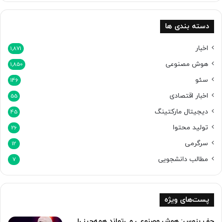
ر
ک
ل
دسته بندی ها
م
ه‌
اخبار
1,871
ا
هوش مصنوعی
1,850
ی
د
سئو
146
ر
اخبار اقتصادی
55
2
د
دیجیتال مارکتینگ
45
ق
تولید محتوا
ی
26
ق
سرگرمی
12
ه
مطالب دانشجویی
7
پست‌های ویژه
جف بزوس: هوش مصنوعی می‌تواند همه‌چیز را