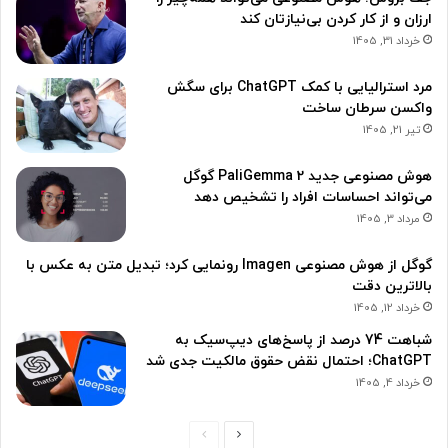
ارزان و از کار کردن بی‌نیازتان کند
خرداد 31, 1405
مرد استرالیایی با کمک ChatGPT برای سگش
واکسن سرطان ساخت
تیر 21, 1405
هوش مصنوعی جدید PaliGemma 2 گوگل
می‌تواند احساسات افراد را تشخیص دهد
مرداد 3, 1405
گوگل از هوش مصنوعی Imagen رونمایی کرد؛ تبدیل متن به عکس با
بالاترین دقت
خرداد 12, 1405
شباهت 74 درصد از پاسخ‌های دیپ‌سیک به
ChatGPT؛ احتمال نقض حقوق مالکیت جدی شد
خرداد 4, 1405
ص
ص