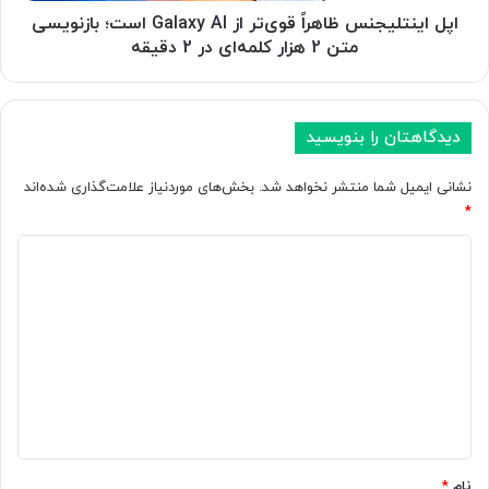
ن
ج
اپل اینتلیجنس ظاهراً قوی‌تر از Galaxy AI است؛ بازنویسی
ی
ن
متن 2 هزار کلمه‌ای در 2 دقیقه
ذ
س
ه
ظ
ن‌
ا
خ
ه
دیدگاهتان را بنویسید
و
ر
ا
اً
نشانی ایمیل شما منتشر نخواهد شد.
بخش‌های موردنیاز علامت‌گذاری شده‌اند
ن
ق
*
م
و
ت
د
ی‌
ا
ت
ی
ب
ر
د
ه
ا
و
ز
گ
ا
G
ا
ق
a
ع
l
ه
ی
a
*
ت
x
ن
y
نام
*