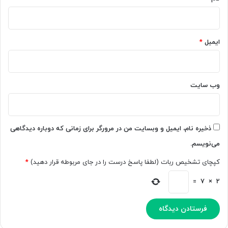
ز
A
د
I
ی
ا
ک‌‌
س
ایمیل
*
ت
ت
ر
؛
ش
ب
د
ا
وب‌ سایت
ه
ز
ا
ن
س
و
ت
ی
ذخیره نام، ایمیل و وبسایت من در مرورگر برای زمانی که دوباره دیدگاهی
س
می‌نویسم.
ی
م
کپچای تشخیص ربات (لطفا پاسخ درست را در جای مربوطه قرار دهید)
*
ت
ن
=
7
×
2
2
ه
ز
ا