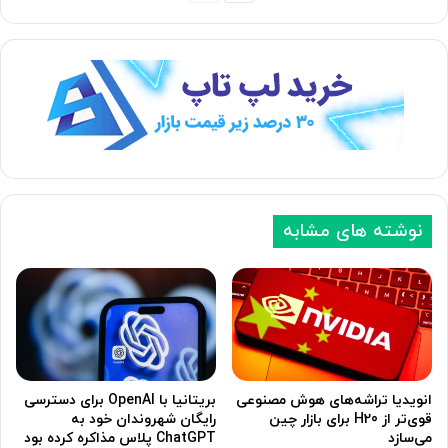
ف
ف
ح
ح
ه
ه
ب
ق
ع
ب
د
ل
ی
ی
نوشته های مشابه
انویدیا تراشه‌های هوش مصنوعی
بریتانیا با OpenAI برای دسترسی
قوی‌تر از H20 برای بازار چین
رایگان شهروندان خود به
می‌سازد
ChatGPT پلاس مذاکره کرده بود