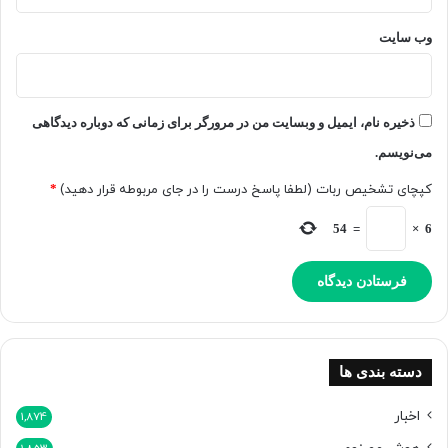
ی
ا
آ
پ
وب‌ سایت
م
ی
و
ش‌
ز
ب
ش
ی
ذخیره نام، ایمیل و وبسایت من در مرورگر برای زمانی که دوباره دیدگاهی
ه
ن
و
می‌نویسم.
ی
ش
ک
کپچای تشخیص ربات (لطفا پاسخ درست را در جای مربوطه قرار دهید)
*
م
ن
ص
د
54
=
×
6
ن
و
ع
ی
ت
ح
ق
دسته بندی ها
ی
ق
اخبار
1,874
م
ی‌