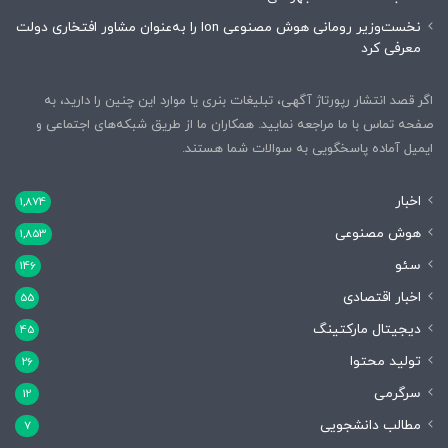
نخست‌وزیر رومانی هوش مصنوعی Ion را به‌عنوان مشاور افتخاری دولت
معرفی کرد
اگر قصد انتشار رپورتاژ آگهی، تبلیغات بنری یا موارد این چنین را دارید، به
صفحه تماس با ما مراجعه نمایید. همکاران ما از طریق شبکه‌های اجتماعی و
ایمیل آماده پاسخگویی به سوالات شما هستند.
اخبار
1,874
هوش مصنوعی
1,853
سئو
146
اخبار اقتصادی
55
دیجیتال مارکتینگ
45
تولید محتوا
26
سرگرمی
12
مطالب دانشجویی
7