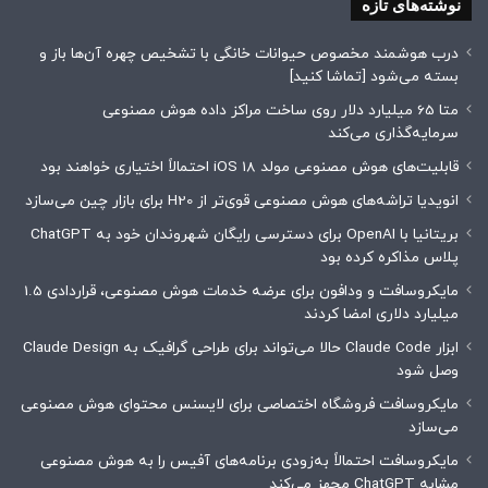
نوشته‌های تازه
درب هوشمند مخصوص حیوانات خانگی با تشخیص چهره آن‌ها باز و
بسته می‌شود [تماشا کنید]
متا 65 میلیارد دلار روی ساخت مراکز داده هوش مصنوعی
سرمایه‌گذاری می‌کند
قابلیت‌های هوش مصنوعی مولد iOS 18 احتمالاً اختیاری خواهند بود
انویدیا تراشه‌های هوش مصنوعی قوی‌تر از H20 برای بازار چین می‌سازد
بریتانیا با OpenAI برای دسترسی رایگان شهروندان خود به ChatGPT
پلاس مذاکره کرده بود
مایکروسافت و ودافون برای عرضه خدمات هوش مصنوعی، قراردادی 1.5
میلیارد دلاری امضا کردند
ابزار Claude Code حالا می‌تواند برای طراحی گرافیک به Claude Design
وصل شود
مایکروسافت فروشگاه اختصاصی برای لایسنس محتوای هوش مصنوعی
می‌سازد
مایکروسافت احتمالاً به‌زودی برنامه‌های آفیس را به هوش مصنوعی
مشابه ChatGPT مجهز می‌کند