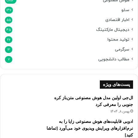
هوش مصنوعی
1,853
ک
سئو
146
ن
د
اخبار اقتصادی
55
دیجیتال مارکتینگ
45
تولید محتوا
26
سرگرمی
12
مطالب دانشجویی
7
پست‌های ویژه
ال‌جی اولین مدل هوش مصنوعی متن‌باز کره
جنوبی را معرفی کرد
بهمن 8, 1404
ادوبی قابلیت‌های هوش مصنوعی زایا را به
نرم‌افزارهای ویرایش ویدیوی خود می‌آورد [تماشا
کنید]