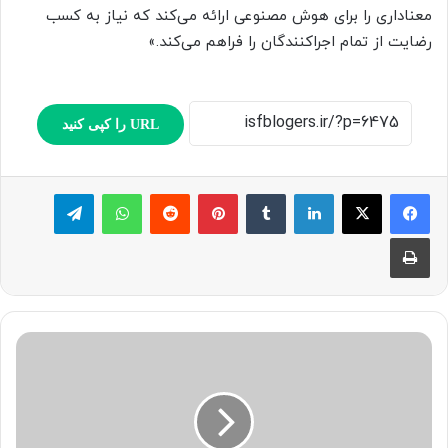
معناداری را برای هوش مصنوعی ارائه می‌کند که نیاز به کسب
رضایت از تمام اجراکنندگان را فراهم می‌کند.»
URL را کپی کنید
لینکدین
‫تامبلر
پینترست
‫رددیت
واتس آپ
تلگرام
چاپ
ا
ت
ح
ا
د
ی