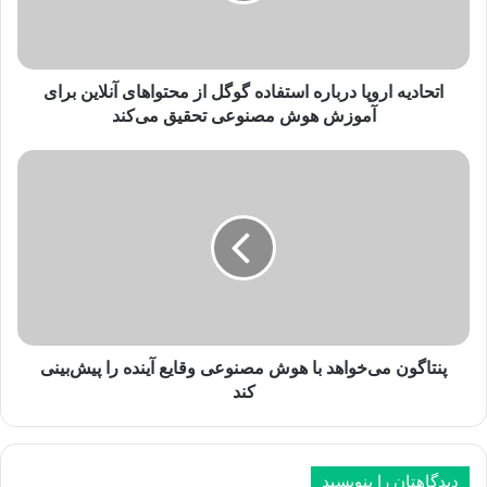
ه
ا
ر
و
اتحادیه اروپا درباره استفاده گوگل از محتواهای آنلاین برای
پ
آموزش هوش مصنوعی تحقیق می‌کند
ا
د
پ
ر
ن
ب
ت
ا
ا
ر
گ
ه
و
ا
ن
س
م
ت
ی‌
ف
خ
پنتاگون می‌خواهد با هوش مصنوعی وقایع آینده را پیش‌بینی
ا
و
کند
د
ا
ه
ه
گ
د
و
ب
دیدگاهتان را بنویسید