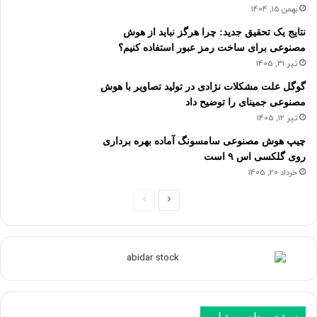
بهمن 15, 1404
نتایج یک تحقیق جدید: چرا هرگز نباید از هوش
مصنوعی برای ساخت رمز عبور استفاده کنیم؟
تیر 31, 1405
گوگل علت مشکلات نژادی در تولید تصاویر با هوش
مصنوعی جمینای را توضیح داد
تیر 12, 1405
چیپ هوش مصنوعی سامسونگ آماده بهره برداری
روی گلکسی اس ۹ است
خرداد 20, 1405
ص
ص
ف
ف
ح
ح
ه
ه
ب
ق
ع
ب