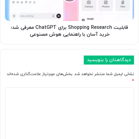
س
ت
ت
S
ف
h
ا
o
د
p
قابلیت Shopping Research برای ChatGPT معرفی شد؛
ه
p
خرید آسان با راهنمایی هوش مصنوعی
ا
i
ز
n
ش
g
خ
R
دیدگاهتان را بنویسید
ص
e
ی
s
نشانی ایمیل شما منتشر نخواهد شد.
بخش‌های موردنیاز علامت‌گذاری شده‌اند
ت‌
e
*
ه
a
ا
r
د
ی
c
ی
خ
h
د
و
ب
د
ر
گ
ت
ا
ا
و
ی
س
C
ه