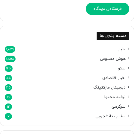
ن
ب
ا
ر
ا
ه
دسته بندی ها
ن
م
اخبار
1,879
ا
هوش مصنوعی
1,858
ی
ی
سئو
146
ه
اخبار اقتصادی
و
55
ش
دیجیتال مارکتینگ
45
م
تولید محتوا
ص
26
ن
سرگرمی
12
و
ع
مطالب دانشجویی
7
ی