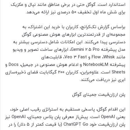
استاندارد است. گوگل حتی در برخی مناطق مانند نپال و مکزیک
برای شش ماه اول تخفیف ۵۰ درصدی نیز ارائه می‌دهد.
براساس گزارش تک‌کرانچ، کاربران با خرید این اشتراک، به
مجموعه‌ای از قدرتمندترین ابزارهای هوش مصنوعی گوگل
دسترسی پیدا می‌کنند. این امکانات شامل دسترسی بیشتر به
مدل پیشرفته Gemini 2.5 Pro، ابزارهای ساخت تصویر و ویدیو
مانند Flow ،Whisk و Veo 3 Fast، قابلیت‌های
پیشرفته NotebookLM و ادغام هوش مصنوعی در جیمیل، Docs و
Sheets است. علاوه‌براین، کاربران ۲۰۰ گیگابایت فضای ذخیره‌سازی
ابری نیز دریافت می‌کنند.
پلن ارزان‌قیمت جمینای گوگل
این اقدام گوگل، پاسخی مستقیم به استراتژی رقیب اصلی خود،
یعنی OpenAI است. پیش‌از معرفی پلن پلاس جمینای، OpenAI نیز
پلن ارزان‌قیمت خود ChatGPT Go (با قیمت کمتر از ۵ دلار) را در