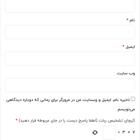
ط
h
*
C
a
h
t
نام
*
a
G
r
P
a
T
c
م
ایمیل
*
t
ع
e
ر
r
ف
.
ی
وب‌ سایت
A
ش
I
د
ش
؛
د
خ
ذخیره نام، ایمیل و وبسایت من در مرورگر برای زمانی که دوباره دیدگاهی
ر
می‌نویسم.
ی
د
کپچای تشخیص ربات (لطفا پاسخ درست را در جای مربوطه قرار دهید)
*
آ
س
=
3
×
7
ا