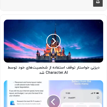
د
ی
ز
ن
ی
خ
و
ا
س
ت
دیزنی خواستار توقف استفاده از شخصیت‌های خود توسط
ا
Character.AI شد
ر
ت
ق
و
ا
ق
ب
ف
ل
ا
ی