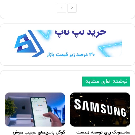
ص
ص
ف
ف
ح
ح
ه
ه
ب
ق
ع
ب
د
ل
ی
ی
نوشته های مشابه
سامسونگ روی توسعه هدست
گوگل پاسخ‌های عجیب هوش