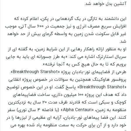
آتشین بدل خواهد شد.
این دانشمند به تازگی در یک گردهمایی در پکن، اعلام کرده که
افزایش سریع مصرف انرژی و نیز جمعیت در 600 سال آتی، موجب
غیر قابل سکونت شدن زمین به واسطه گرمای بیش از حد خواهد
شد.
او به منظور ارائه راهکار رهایی از این شرایط زمین، به گفته ای از
سریال استارترِک اشاره می کند: «به طرز جسورانه ای باید به جایی
برویم که تا به حال هیچ کس به آنجا نرفته».
طرحی از فضاپیمای نور-بادبان پروژه «Breakthrough Starshot».
پروفسور هاوکینگ همچنین به سوالات در خصوص پروژه انقلابی
«Breakthrough Starshot» پاسخ گفت. او در این خصوص توضیح
داد که هدف این پروژه 100 میلیون دلاری، ساخت فضاپیماهای
کوچک و سبکی است که قادرند ظرف مدت 20 سال به نزدیکترین
منظومه به زمین، «Alpha Centauri» (با فاصله 4 سال نوری) سفر
کنند. این فضا پیماهای نور-بادبان، آرایه ای عظیمی از لیزرها را در
خود دارد و از آن برای حرکت به سمت منظومه یاد شده بهره می