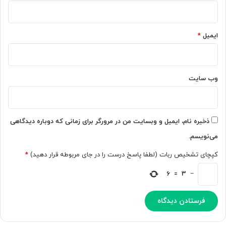
د
ا
ر
ی
ت
ی
و
ایمیل
*
ک
س
ر
ع
د
ه
ا
وب‌ سایت
ح
ت
م
ا
ذخیره نام، ایمیل و وبسایت من در مرورگر برای زمانی که دوباره دیدگاهی
ل
می‌نویسم.
ا
س
کپچای تشخیص ربات (لطفا پاسخ درست را در جای مربوطه قرار دهید)
*
ا
ل
6
=
3
−
2
0
2
3
ا