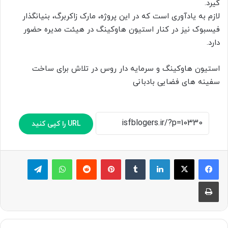
گیرد.
لازم به یادآوری است که در این پروژه، مارک زاکربرگ، بنیانگذار
فیسبوک نیز در کنار استیون هاوکینگ در هیئت مدیره حضور
دارد.
استیون هاوکینگ و سرمایه دار روس در تلاش برای ساخت
سفینه های فضایی بادبانی
URL را کپی کنید
لینکدین
‫تامبلر
پینترست
‫رددیت
واتس آپ
تلگرام
چاپ