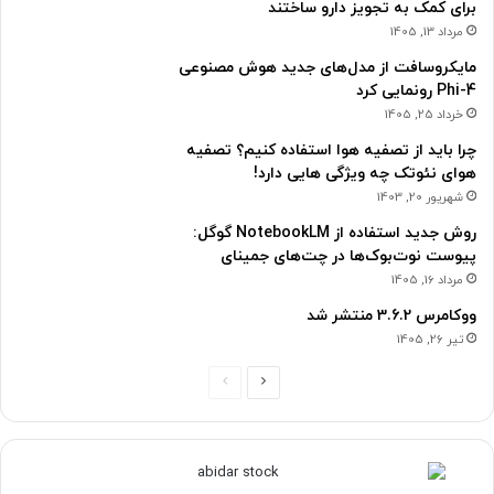
برای کمک به تجویز دارو ساختند
مرداد 13, 1405
مایکروسافت از مدل‌های جدید هوش مصنوعی
Phi-4 رونمایی کرد
خرداد 25, 1405
چرا باید از تصفیه هوا استفاده کنیم؟ تصفیه
هوای نئوتک چه ویژگی هایی دارد!
شهریور 20, 1403
روش جدید استفاده از NotebookLM گوگل:
پیوست نوت‌بوک‌ها در چت‌های جمینای
مرداد 16, 1405
ووکامرس 3.6.2 منتشر شد
تیر 26, 1405
ص
ص
ف
ف
ح
ح
ه
ه