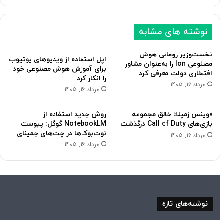
ب
ق
ع
ب
نوشته های مشابه
د
ل
ی
ی
نخست‌وزیر رومانی هوش
اپل استفاده از ویدیوهای یوتیوب
مصنوعی Ion را به‌عنوان مشاور
برای آموزش هوش مصنوعی خود
افتخاری دولت معرفی کرد
را انکار کرد
مرداد 16, 1405
مرداد 16, 1405
«وینس زمپلا» خالق مجموعه
روش جدید استفاده از
بازی‌های Call of Duty درگذشت
NotebookLM گوگل: پیوست
نوت‌بوک‌ها در چت‌های جمینای
مرداد 16, 1405
مرداد 16, 1405
نوشته‌های تازه