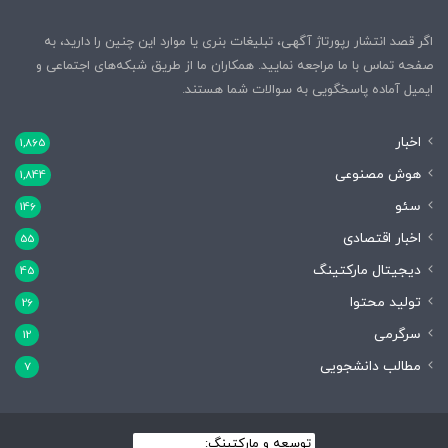
اگر قصد انتشار رپورتاژ آگهی، تبلیغات بنری یا موارد این چنین را دارید، به
صفحه تماس با ما مراجعه نمایید. همکاران ما از طریق شبکه‌های اجتماعی و
ایمیل آماده پاسخگویی به سوالات شما هستند.
اخبار
1,865
هوش مصنوعی
1,844
سئو
146
اخبار اقتصادی
55
دیجیتال مارکتینگ
45
تولید محتوا
26
سرگرمی
12
مطالب دانشجویی
7
توسعه و مارکتینگ:
بیزینس یار