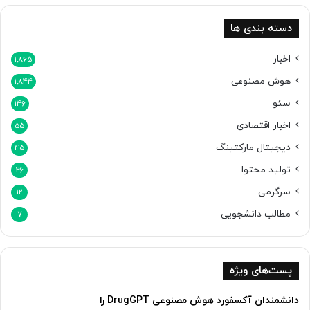
ز
ر
دسته بندی ها
ا
ه
اخبار
1,865
م
هوش مصنوعی
1,844
ی‌
ر
سئو
146
س
اخبار اقتصادی
د
55
دیجیتال مارکتینگ
45
تولید محتوا
26
سرگرمی
12
مطالب دانشجویی
7
پست‌های ویژه
دانشمندان آکسفورد هوش مصنوعی DrugGPT را