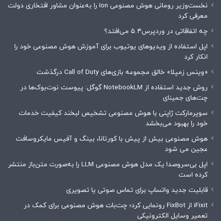
نخست‌وزیر رومانی هوش مصنوعی Ion را به‌عنوان مشاور افتخاری دولت
معرفی کرد
چه اتفاقاتی در وردپرس۵.۴ می‌افتد؟
اپل استفاده از ویدیوهای یوتیوب برای آموزش هوش مصنوعی خود را
انکار کرد
«وینس زمپلا» خالق مجموعه بازی‌های Call of Duty درگذشت
روش جدید استفاده از NotebookLM گوگل: پیوست نوت‌بوک‌ها در
چت‌های جمینای
سوپرمارکت ژاپنی با هوش مصنوعی تشخیص لبخند کیفیت خدمات
خود را بهبود می‌بخشد
هوش مصنوعی بیش از پیش با کورتانا، بینگ و آفیس مایکروسافت
عجین می شود
اپل بی‌سروصدا یک مدل هوش مصنوعی LLM را به‌صورت متن‌باز منتشر
کرده است
قابلیت جدید واتساپ برای تماس صوتی یا تصویری
iFixit از FixBot رونمایی کرد؛ چت‌بات هوش مصنوعی برای کمک در
تعمیر وسایل الکترونیکی