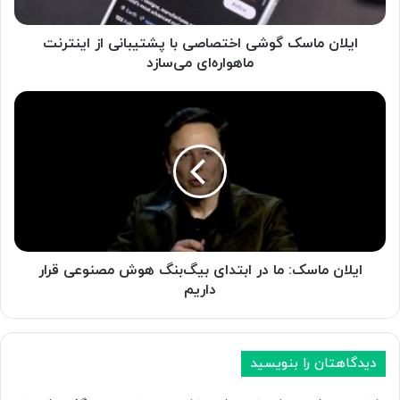
س
ک
گ
ایلان ماسک گوشی اختصاصی با پشتیبانی از اینترنت
و
ماهواره‌ای می‌سازد
ش
ی
ا
ا
ی
خ
ل
ت
ا
ص
ن
ا
م
ص
ا
ی
س
ب
ک
ا
:
ایلان ماسک: ما در ابتدای بیگ‌بنگ هوش مصنوعی قرار
پ
م
داریم
ش
ا
ت
د
ی
ر
ب
ا
دیدگاهتان را بنویسید
ا
ب
ن