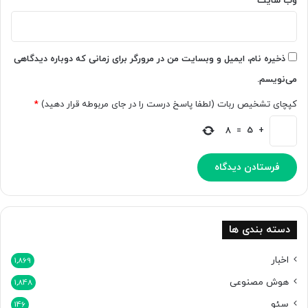
وب‌ سایت
س
ر
ا
د
ز
ا
د
ر
ذخیره نام، ایمیل و وبسایت من در مرورگر برای زمانی که دوباره دیدگاهی
ی
می‌نویسم.
م
کپچای تشخیص ربات (لطفا پاسخ درست را در جای مربوطه قرار دهید)
*
8
=
5
+
دسته بندی ها
اخبار
1,869
هوش مصنوعی
1,848
سئو
146