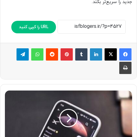
جدید را سریع‌تر بکند.
URL را کپی کنید
لینکدین
‫تامبلر
پینترست
‫رددیت
واتس آپ
تلگرام
چاپ
ا
ی
ل
ا
ن
م
ا