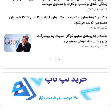
زندگی، شغل و کسب و کارها را متحول میکند؟
بهمن 29, 1404
هشدار کارشناسان: 90 درصد محتواهای آنلاین تا سال 2026 با هوش
مصنوعی تولید می‌شود
تیر 16, 1405
هشدار مدیرعامل سابق گوگل نسبت به پیشرفت
چین در زمینه هوش مصنوعی
اردیبهشت 26, 1405
ص
ص
ف
ف
ح
ح
ه
ه
ب
ق
ع
ب
د
ل
ی
ی