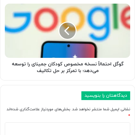
ص
گ
ن
و
و
گ
ع
ل
ی
ا
ت
ح
ص
ت
و
م
ی
ا
ر
ل
گوگل احتمالاً نسخه مخصوص کودکان جمینای را توسعه
س
اً
می‌دهد؛ با تمرکز بر حل تکالیف
ا
ن
ز
س
ج
خ
د
ه
دیدگاهتان را بنویسید
ی
م
د
خ
نشانی ایمیل شما منتشر نخواهد شد.
بخش‌های موردنیاز علامت‌گذاری شده‌اند
ی
ص
*
م
و
خ
د
ص
ص
ک