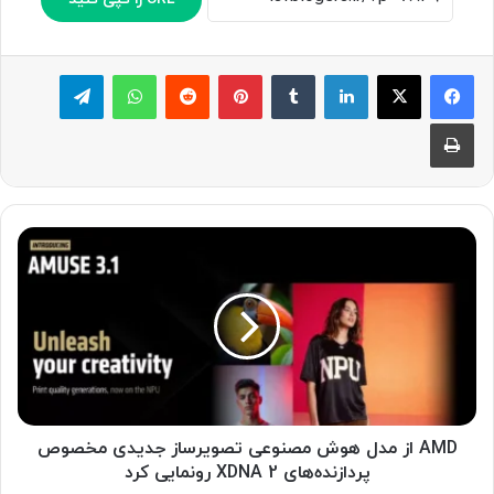
لینکدین
‫تامبلر
پینترست
‫رددیت
واتس آپ
تلگرام
چاپ
A
M
D
ا
ز
م
د
ل
ه
و
AMD از مدل هوش مصنوعی تصویرساز جدیدی مخصوص
ش
پردازنده‌های XDNA 2 رونمایی کرد
م