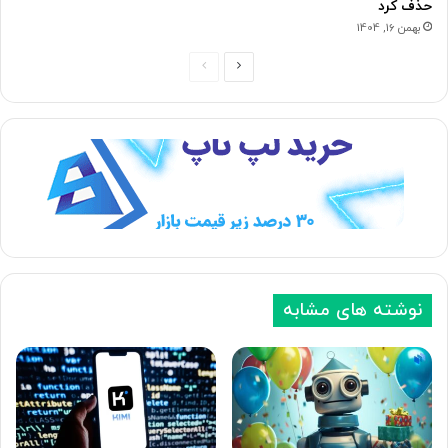
حذف کرد
بهمن 16, 1404
ص
ص
ف
ف
ح
ح
ه
ه
ب
ق
ع
ب
د
ل
ی
ی
نوشته های مشابه