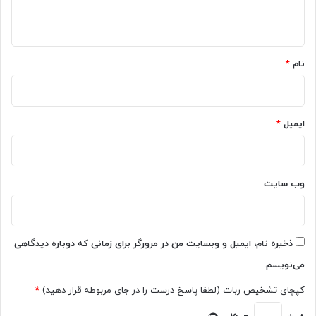
س
ر
ت
ه
ا
ف
*
پ
ا
ی
د
نام
*
ش‌
ه
ب
ا
ی
ز
ن
ه
ایمیل
*
ی
و
م
ش
ی‌
م
ک
ص
وب‌ سایت
ن
ن
د
و
ع
ی
ذخیره نام، ایمیل و وبسایت من در مرورگر برای زمانی که دوباره دیدگاهی
د
می‌نویسم.
ر
ص
کپچای تشخیص ربات (لطفا پاسخ درست را در جای مربوطه قرار دهید)
*
ن
ع