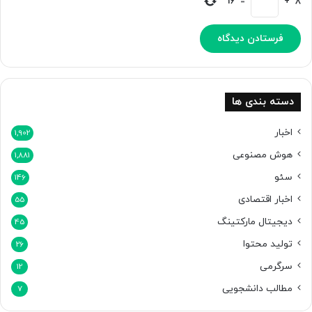
16
=
+
8
ت
ب
ا
ز
ی‌
ه
ا
دسته بندی ها
ی
و
اخبار
1,902
ی
هوش مصنوعی
1,881
د
ی
سئو
146
و
اخبار اقتصادی
ی
55
ی
دیجیتال مارکتینگ
45
تولید محتوا
26
سرگرمی
12
مطالب دانشجویی
7