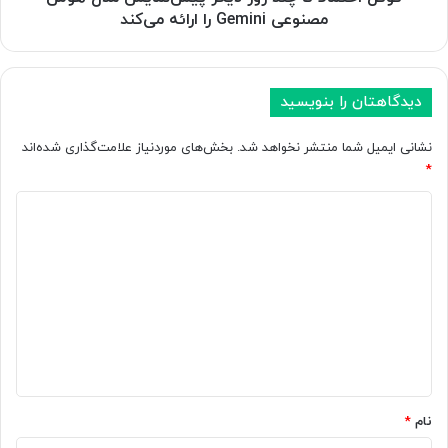
ل
اً
مصنوعی Gemini را ارائه می‌کند
و
ت
ژ
ا
ی
چ
و
ن
دیدگاهتان را بنویسید
ا
د
ب
ر
نشانی ایمیل شما منتشر نخواهد شد.
بخش‌های موردنیاز علامت‌گذاری شده‌اند
س
و
*
ت
ز
ه
د
د
ب
ی
ی
ه
گ
د
ا
ر
ی
پ
گ
ن
ی
ا
ت
ش‌
ر
ن
ه
ن
م
*
ت
ا
ک
ی
نام
*
ه
ش