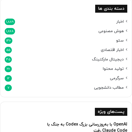
ن
ر
د
ا
دسته بندی ها
ئ
ه
اخبار
1,889
م
هوش مصنوعی
1,868
ی‌
ک
سئو
146
ن
اخبار اقتصادی
د
55
دیجیتال مارکتینگ
45
تولید محتوا
26
سرگرمی
12
مطالب دانشجویی
7
پست‌های ویژه
OpenAI با به‌روزرسانی بزرگ Codex به جنگ با
Claude Code رفت