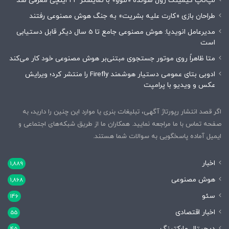
لپ‌تاپ گیمینگ رول شونده «لنوو» با نمایشگر ۲۴ اینچی معرفی شد
طراحان بازی «کارت علیه بشریت» به جنگ هوش مصنوعی رفتند
مدیرعامل انویدیا: هوش مصنوعی جامع تا 5 سال دیگر قابل دستیابی
است
متا ظاهراً روی موتور جستجوی مبتنی‌بر هوش مصنوعی خود کار می‌کند
ادوبی بتای عمومی دستیار هوشمند Firefly را منتشر کرد؛ ویرایش
عکس و ویدیو با پرامپت
اگر قصد انتشار رپورتاژ آگهی، تبلیغات بنری یا موارد این چنین را دارید، به
صفحه تماس با ما مراجعه نمایید. همکاران ما از طریق شبکه‌های اجتماعی و
ایمیل آماده پاسخگویی به سوالات شما هستند.
اخبار
1,889
هوش مصنوعی
1,868
سئو
146
اخبار اقتصادی
55
دیجیتال مارکتینگ