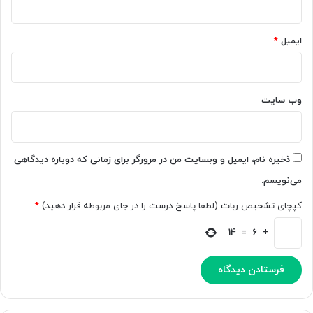
ن
م
ب
د
و
ل
ایمیل
*
د
ه
ش
و
ا
ش
ن
م
وب‌ سایت
ز
ص
ن
ن
د
و
گ
ع
ذخیره نام، ایمیل و وبسایت من در مرورگر برای زمانی که دوباره دیدگاهی
ی
ی
می‌نویسم.
ر
G
ا
e
کپچای تشخیص ربات (لطفا پاسخ درست را در جای مربوطه قرار دهید)
*
م
m
خ
i
14
=
6
+
ت
n
ل
i
م
ر
ی
ا
ک
ا