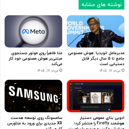
نوشته های مشابه
مدیرعامل انویدیا: هوش مصنوعی
متا ظاهراً روی موتور جستجوی
جامع تا 5 سال دیگر قابل
مبتنی‌بر هوش مصنوعی خود کار
دستیابی است
می‌کند
مرداد 17, 1405
مرداد 17, 1405
ادوبی بتای عمومی دستیار
سامسونگ روی توسعه هدست
هوشمند Firefly را منتشر کرد؛
XR جدیدی برای ورود به متاورس
ویرایش عکس و ویدیو با پرامپت
کار می‌کند