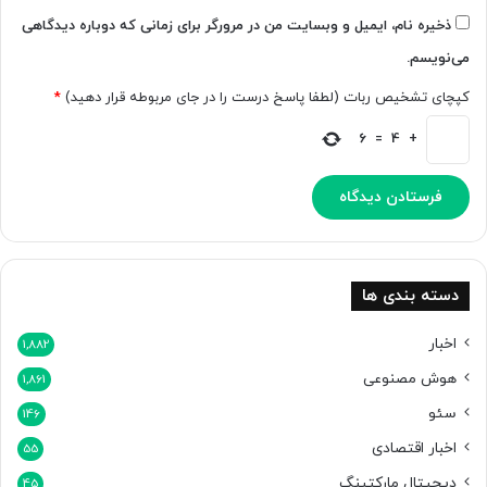
م
ذخیره نام، ایمیل و وبسایت من در مرورگر برای زمانی که دوباره دیدگاهی
ش
می‌نویسم.
د
ه
کپچای تشخیص ربات (لطفا پاسخ درست را در جای مربوطه قرار دهید)
*
ا
ن
6
=
4
+
د
دسته بندی ها
اخبار
1,882
هوش مصنوعی
1,861
سئو
146
اخبار اقتصادی
55
دیجیتال مارکتینگ
45