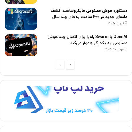
دستاورد هوش مصنوعی مایکروسافت: کشف
ماده‌ای جدید در 200 ساعت به‌جای چند سال
تیر 11, 1405
OpenAI با Swarm راه را برای اتصال چند هوش
مصنوعی به یکدیگر هموار می‌کند
مرداد 10, 1405
ص
ص
ف
ف
ح
ح
ه
ه
ب
ق
ع
ب
د
ل
ی
ی