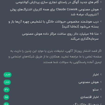
گام های جدید گوگل در راستای تجاری سازی پردازش کوانتومی
هوش مصنوعی Claude Cowork برای همه کاربران اشتراک‌های پولی
آنتروپیک عرضه شد
درب هوشمند مخصوص حیوانات خانگی با تشخیص چهره آن‌ها باز و
بسته می‌شود [تماشا کنید]
متا 65 میلیارد دلار روی ساخت مراکز داده هوش مصنوعی
سرمایه‌گذاری می‌کند
اگر قصد انتشار رپورتاژ آگهی، تبلیغات بنری یا موارد این چنین را دارید، به
صفحه تماس با ما مراجعه نمایید. همکاران ما از طریق شبکه‌های اجتماعی و
ایمیل آماده پاسخگویی به سوالات شما هستند.
اخبار
1,882
هوش مصنوعی
1,861
سئو
146
اخبار اقتصادی
55
دیجیتال مارکتینگ
45