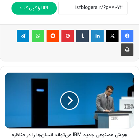
URL را کپی کنید
لینکدین
‫تامبلر
پینترست
‫رددیت
واتس آپ
تلگرام
چاپ
ه
و
ش
م
ص
ن
و
ع
ی
ج
هوش مصنوعی جدید IBM می‌تواند انسان‌ها را در مناظره