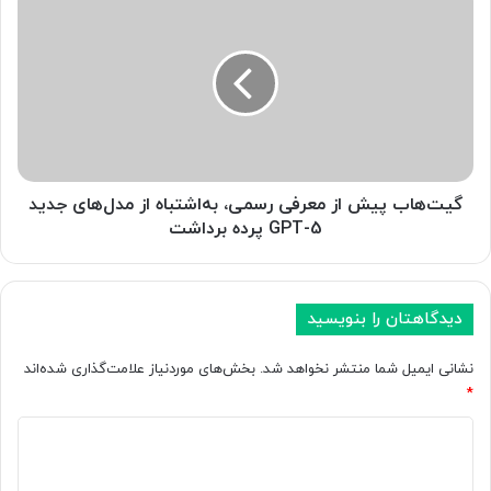
c
ی
C
ت‌
o
ه
m
ا
p
ب
o
پ
s
ی
e
ش
د
ا
گیت‌هاب پیش از معرفی رسمی، به‌اشتباه از مدل‌های جدید
ر
ز
GPT-5 پرده برداشت
گ
م
و
ع
گ
ر
ل
ف
دیدگاهتان را بنویسید
M
ی
e
ر
نشانی ایمیل شما منتشر نخواهد شد.
بخش‌های موردنیاز علامت‌گذاری شده‌اند
s
س
*
s
م
a
د
ی
g
،
ی
e
ب