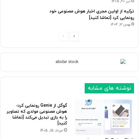
تیر 20, 1405
ترکیه از اولین مجری اخبار هوش مصنوعی خود
رونمایی کرد [تماشا کنید]
بهمن 12, 1404
ص
ص
ف
ف
ح
ح
ه
ه
ب
ق
ع
ب
نوشته های مشابه
د
ل
ی
ی
گوگل از Genie رونمایی کرد؛
هوش مصنوعی مولدی که تصاویر
را به بازی تبدیل می‌کند [تماشا
کنید]
مرداد 15, 1405