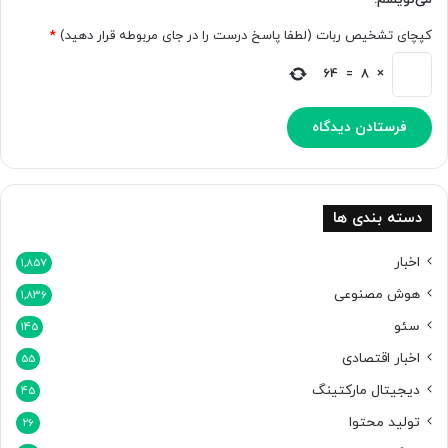
T
-
کپچای تشخیص ربات (لطفا پاسخ درست را در جای مربوطه قرار دهید)
*
5
پ
64
=
8
×
ر
د
ه
ب
ر
د
ا
دسته بندی ها
ش
ت
اخبار
1,857
هوش مصنوعی
1,836
سئو
145
اخبار اقتصادی
55
دیجیتال مارکتینگ
45
تولید محتوا
26