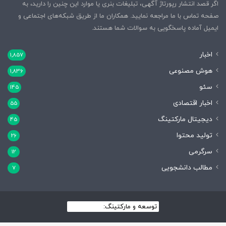
اگر قصد انتشار رپورتاژ آگهی، تبلیغات بنری یا موارد این چنین را دارید، به
صفحه تماس با ما مراجعه نمایید. همکاران ما از طریق شبکه‌های اجتماعی و
ایمیل آماده پاسخگویی به سوالات شما هستند.
اخبار
1,857
هوش مصنوعی
1,836
سئو
145
اخبار اقتصادی
55
دیجیتال مارکتینگ
45
تولید محتوا
26
سرگرمی
12
مطالب دانشجویی
7
توسعه و مارکتینگ:
بیزینس یار