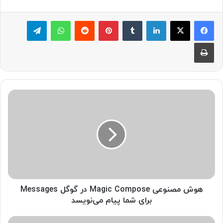
لینکدین
‫تامبلر
پینترست
‫رددیت
واتس آپ
تلگرام
چاپ
ه
و
ش
م
ص
ن
و
ع
ی
M
هوش مصنوعی Magic Compose در گوگل Messages
a
برای شما پیام می‌نویسد
g
i
گ