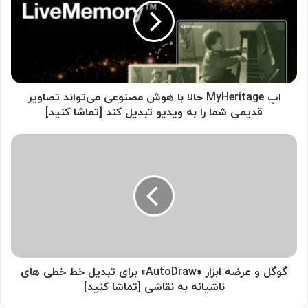
y
H
e
r
i
t
a
اپ MyHeritage حالا با هوش مصنوعی می‌تواند تصاویر
g
قدیمی شما را به ویدیو تبدیل کند [تماشا کنید]
e
ح
گ
ا
و
ل
گ
ا
ل
ب
و
ا
ع
ه
ر
و
ض
ش
ه
م
ا
گوگل و عرضه ابزار «AutoDraw» برای تبدیل خط خطی های
ص
ب
ناشیانه به نقاشی [تماشا کنید]
ن
ز