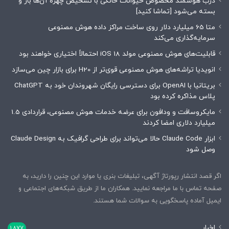
درب هوشمند مخصوص حیوانات خانگی با تشخیص چهره آن‌ها باز و
بسته می‌شود [تماشا کنید]
متا 65 میلیارد دلار روی ساخت مراکز داده هوش مصنوعی
سرمایه‌گذاری می‌کند
قابلیت‌های هوش مصنوعی مولد iOS 18 احتمالاً اختیاری خواهند بود
انویدیا تراشه‌های هوش مصنوعی قوی‌تر از H20 برای بازار چین می‌سازد
بریتانیا با OpenAI برای دسترسی رایگان شهروندان خود به ChatGPT
پلاس مذاکره کرده بود
مایکروسافت و ودافون برای عرضه خدمات هوش مصنوعی، قراردادی 1.5
میلیارد دلاری امضا کردند
ابزار Claude Code حالا می‌تواند برای طراحی گرافیک به Claude Design
وصل شود
اگر قصد انتشار رپورتاژ آگهی، تبلیغات بنری یا موارد این چنین را دارید، به
صفحه تماس با ما مراجعه نمایید. همکاران ما از طریق شبکه‌های اجتماعی و
ایمیل آماده پاسخگویی به سوالات شما هستند.
اخبار
1,877