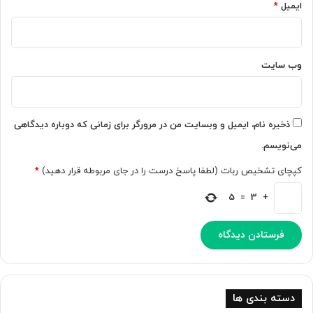
خ
ایمیل
*
م
ط
ا
خ
ر
ط
ا
ی
وب‌ سایت
ب
ه
ه
ا
و
ی
ی
ن
ذخیره نام، ایمیل و وبسایت من در مرورگر برای زمانی که دوباره دیدگاهی
د
ا
می‌نویسم.
ی
ش
و
ی
کپچای تشخیص ربات (لطفا پاسخ درست را در جای مربوطه قرار دهید)
*
ت
ا
ب
ن
5
=
3
+
د
ه
ی
ب
ل
ه
ک
ن
ن
ق
د
ا
[
ش
دسته بندی ها
ت
ی