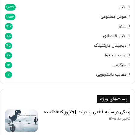
م
[
اخبار
1,877
ا
ت
هوش مصنوعی
ش
1,856
م
ا
ا
سئو
146
ک
ش
ن
اخبار اقتصادی
ا
55
ی
ک
دیجیتال مارکتینگ
45
د
ن
]
تولید محتوا
ی
26
د
سرگرمی
12
]
مطالب دانشجویی
7
پست‌های ویژه
زندگی در سایه قطعی اینترنت | ۷۹‌روز کلافه‌کننده
تیر 18, 1405