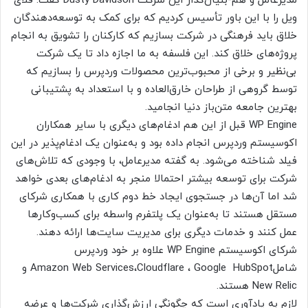
مدیرعامل و هم-بنیان‌گذار این شرکت Dusty Davidson گفت: فلای
ویل را با این باور تأسیس کردیم که برای کمک به توسعه‌دهندگان
خلاق باید فرهنگی در شرکت بسازیم که کارکنان را تشویق به انجام
پروژه‌های خلاق کند. این فلسفه به ما اجازه داد تا یک شرکت
بی‌نظیر و برخی از محبوب‌ترین محصولات وردپرس را بسازیم که
توسط گروهی از طراحان خارق‌العاده و با استعداد به پشتیبانی
بهترین جامعه متن‌باز دنیا انجامید.
WP Engine قبل از این هم ادغام‌های دیگری با سایر همکاران
اکوسیستم وردپرس انجام داده بود و به‌عنوان یک ادغام‌پذیر در این
فیلد شناخته می‌شود. به گفته مدیرعامل، با وجودی که تلاش‌های
شرکت برای توسعه بیشتر احتمالا منجر به ادغام‌های بعدی خواهد
شد اما آن‌ها در جستجوی ایجاد خط دوم کاری با همکاری شرکای
مستقل هستند تا به‌عنوان یک پلتفرم واسطه برای کسب‌وکارها
عمل کنند و خدمات دیگری برای مدیریت سایت‌ها ارائه دهند.
شرکای اکوسیستم WP Engine علاوه بر خود وردپرس
شاملAmazon Web Services،Cloudflare ، Google HubSpot و
New Relic هستند.
لازم به یادآوری است که چگونگی ارزش‌گذاری شرکت‌ها و عرضه