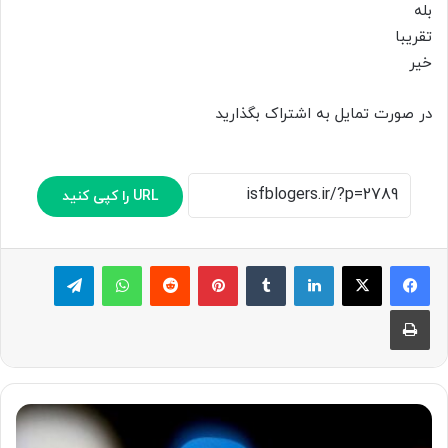
بله
تقریبا
خیر
در صورت تمایل به اشتراک بگذارید
URL را کپی کنید
لینکدین
‫تامبلر
پینترست
‫رددیت
واتس آپ
تلگرام
چاپ
ف
ی