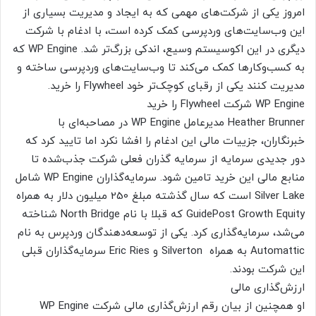
امروز یکی از شرکت‌های مهمی که به ایجاد و مدیریت بسیاری از
این وب‌سایت‌های وردپرسی کمک کرده است، با ادغام با شرکت
دیگری در این اکوسیستم وسیع، اندکی بزرگ‌تر شد. WP Engine که
به کسب‌وکارها کمک می‌کند تا وب‌سایت‌های وردپرسی ساخته و
مدیریت کنند یکی از رقبای کوچک‌تر خود Flywheel را خرید.
WP Engine شرکت Flywheel را خرید
Heather Brunner مدیرعامل WP Engine در مصاحبه‌ای با
خبرنگاران، جزییات مالی این ادغام را افشا نکرد اما تایید کرد که
دور جدیدی سرمایه از سرمایه گذران فعلی شرکت جذب‌شده تا
منابع مالی این خرید تامین شود. سرمایه‌گذاران WP Engine شامل
Silver Lake است که سال گذشته مبلغ 250 میلیون دلار به همراه
GuidePost Growth Equity که قبلا با نام North Bridge شناخته
می‌شد، سرمایه‌گذاری کرد. یکی از توسعه‌دهندگان وردپرس به نام
Automattic به همراه Silverton و Eric Ries سرمایه‌گذاران قبلی
این شرکت بودند.
ارزش‌گذاری مالی
او همچنین از بیان رقم ارزش‌گذاری مالی شرکت WP Engine