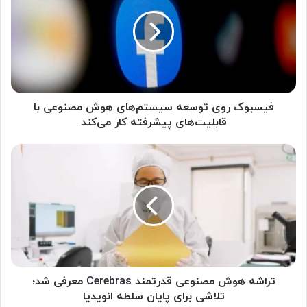
س
ب
و
ک
ر
و
ی
ت
فیسبوک روی توسعه سیستم‌های هوش مصنوعی با
و
قابلیت‌های پیشرفته کار می‌‌کند
س
ع
ت
ه
ر
س
ا
ی
ش
س
ه‌
ت
ه
م‌
و
ه
ش
ا
م
ی
ص
تراشه‌ هوش مصنوعی قدرتمند Cerebras معرفی شد؛
ه
ن
تلاشی برای پایان سلطه انویدیا