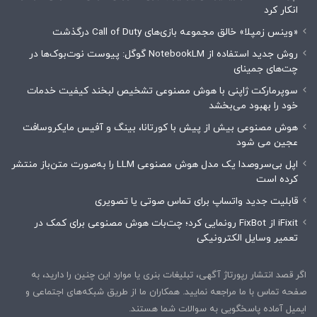
انکار کرد
«وینس زمپلا» خالق مجموعه بازی‌های Call of Duty درگذشت
روش جدید استفاده از NotebookLM گوگل: پیوست نوت‌بوک‌ها در
چت‌های جمینای
سوپرمارکت ژاپنی با هوش مصنوعی تشخیص لبخند کیفیت خدمات
خود را بهبود می‌بخشد
هوش مصنوعی بیش از پیش با کورتانا، بینگ و آفیس مایکروسافت
عجین می شود
اپل بی‌سروصدا یک مدل هوش مصنوعی LLM را به‌صورت متن‌باز منتشر
کرده است
قابلیت جدید واتساپ برای تماس صوتی یا تصویری
iFixit از FixBot رونمایی کرد؛ چت‌بات هوش مصنوعی برای کمک در
تعمیر وسایل الکترونیکی
اگر قصد انتشار رپورتاژ آگهی، تبلیغات بنری یا موارد این چنین را دارید، به
صفحه تماس با ما مراجعه نمایید. همکاران ما از طریق شبکه‌های اجتماعی و
ایمیل آماده پاسخگویی به سوالات شما هستند.