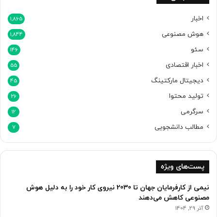
ه
ا
اخبار
1,865
ن
هوش مصنوعی
1,844
و
ی
سئو
146
د
اخبار اقتصادی
ی
55
ا
دیجیتال مارکتینگ
45
تولید محتوا
26
سرگرمی
12
مطالب دانشجویی
7
پست‌های ویژه
نیمی از کارفرمایان جهان تا 2030 نیروی کار خود را به دلیل هوش
مصنوعی کاهش می‌دهند
آذر 29, 1404