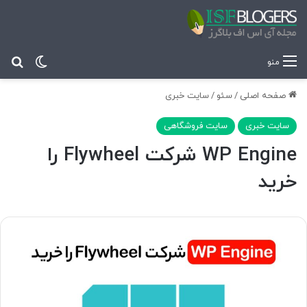
تغییر پ
جس
منو
صفحه اصلی
/
سئو
/
سایت خبری
سایت خبری
سایت فروشگاهی
WP Engine شرکت Flywheel را
خرید