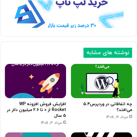
ه
ه
ب
ق
ع
ب
د
ل
ی
ی
نوشته های مشابه
چه اتفاقاتی در وردپرس۵.۴
افزایش فروش افزونه WP
می‌افتد؟
Rocket از ۰ تا ۲.۶ میلیون دلار در
۵ سال
مرداد 16, 1405
مرداد 3, 1405