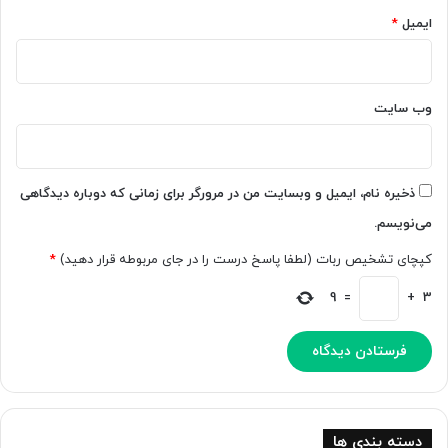
ر
ی
ایمیل
*
ف
ش
ت
د
ه
؛
ک
ت
وب‌ سایت
ا
ل
ر
ا
م
ش
ی‌‌
ی
ذخیره نام، ایمیل و وبسایت من در مرورگر برای زمانی که دوباره دیدگاهی
ک
ب
می‌نویسم.
ن
ر
د
ا
کپچای تشخیص ربات (لطفا پاسخ درست را در جای مربوطه قرار دهید)
*
ی
پ
9
=
+
3
ا
ی
ا
ن
س
ل
ط
دسته بندی ها