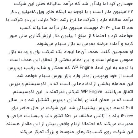
خودداری کرد اما یادآور شد که درآمد سالیانه فعلی این شرکت
132میلیون دلار است و با توجه به اینکه فلای ویل 18میلیون دلار
درآمد سالانه دارد و شرکت‌ها نرخ رشد 50% دارند، این دو شرکت با
هم تا سال 2020، دویست میلیون دلار درآمد سالیانه کسب
خواهند کرد و احتمالا از مبلغ 1 بیلیون دلار ارزش‌گذاری مالی عبور
کرده و آماده عرضه عمومی به بازار سهام می‌شوند.
او همچنین گفت: هدف آن‌ها ایجاد یک شرکت برای ورود به بازار
عمومی سهام است و این ادغام بخشی از تحقق این هدف است.
با توجه به این ادعا، WP Engine که همکار و شاید رقیب وردپرس
است از خود وردپرس زودتر وارد بازار بورس سهام خواهد شد.
این معامله بخشی از ادغام‌هایی است که در اکوسیستم وردپرس
اتفاق می‌افتند. WP Engive شرکتی قدرتمند در این اکوسیستم
است که در همان ابتدای راه‌اندازی وردپرس تشکیل شد و در سال
2011 توسط وردپرس پشتیبانی شد. این شرکت در حال حاضر برای
120000 برند و آژانس مختلف در 150 کشور دنیا وب‌سایت طراحی و
مدیریت می‌کند که احتمالا ارقام واقعی بیش از این مقدار هستند.
این شرکت روی کسب‌وکارهای متوسط و بزرگ تمرکز می‌کند