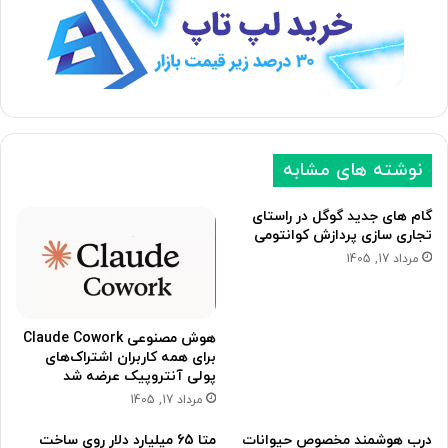
ه
ه
ب
ق
ع
ب
د
ل
ی
ی
نوشته های مشابه
گام های جدید گوگل در راستای
تجاری سازی پردازش کوانتومی
مرداد 17, 1405
هوش مصنوعی Claude Cowork
برای همه کاربران اشتراک‌های
پولی آنتروپیک عرضه شد
مرداد 17, 1405
درب هوشمند مخصوص حیوانات
متا 65 میلیارد دلار روی ساخت