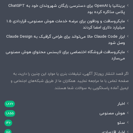
بریتانیا با OpenAI برای دسترسی رایگان شهروندان خود به ChatGPT
پلاس مذاکره کرده بود
مایکروسافت و ودافون برای عرضه خدمات هوش مصنوعی، قراردادی 1.5
میلیارد دلاری امضا کردند
ابزار Claude Code حالا می‌تواند برای طراحی گرافیک به Claude Design
وصل شود
مایکروسافت فروشگاه اختصاصی برای لایسنس محتوای هوش مصنوعی
می‌سازد
اگر قصد انتشار رپورتاژ آگهی، تبلیغات بنری یا موارد این چنین را دارید، به
صفحه تماس با ما مراجعه نمایید. همکاران ما از طریق شبکه‌های اجتماعی و
ایمیل آماده پاسخگویی به سوالات شما هستند.
اخبار
1,876
هوش مصنوعی
1,855
سئو
146
اخبار اقتصادی
55