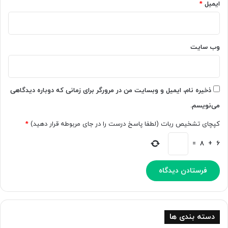
د
ایمیل
*
ا
ی
ر
و
ا
ا
ف
ن
وب‌ سایت
ر
ه‌
ی
و
ب
ا
د
ر
ذخیره نام، ایمیل و وبسایت من در مرورگر برای زمانی که دوباره دیدگاهی
ه
»
می‌نویسم.
ن
م
د
ج
کپچای تشخیص ربات (لطفا پاسخ درست را در جای مربوطه قرار دهید)
*
ه
ز
=
8
+
6
م
ی‌
ش
و
د
دسته بندی ها