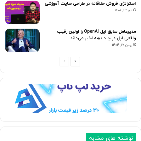
استراتژی فروش خلاقانه در طراحی سایت آموزشی
دی 23, 1401
مدیرعامل سابق اپل OpenAI را اولین رقیب
واقعی اپل در چند دهه اخیر می‌داند
بهمن 17, 1404
ص
ص
ف
ف
ح
ح
ه
ه
ب
ق
ع
ب
د
ل
ی
ی
نوشته های مشابه