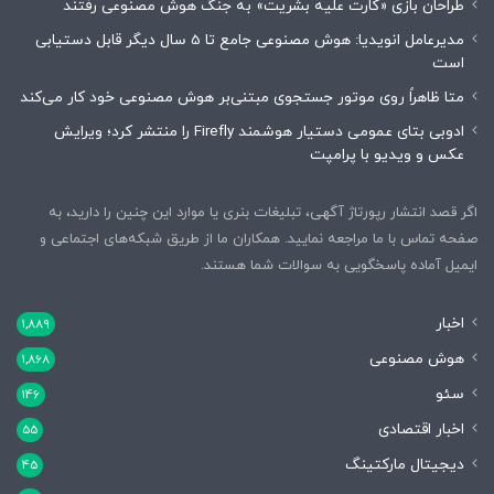
طراحان بازی «کارت علیه بشریت» به جنگ هوش مصنوعی رفتند
مدیرعامل انویدیا: هوش مصنوعی جامع تا 5 سال دیگر قابل دستیابی
است
متا ظاهراً روی موتور جستجوی مبتنی‌بر هوش مصنوعی خود کار می‌کند
ادوبی بتای عمومی دستیار هوشمند Firefly را منتشر کرد؛ ویرایش
عکس و ویدیو با پرامپت
اگر قصد انتشار رپورتاژ آگهی، تبلیغات بنری یا موارد این چنین را دارید، به
صفحه تماس با ما مراجعه نمایید. همکاران ما از طریق شبکه‌های اجتماعی و
ایمیل آماده پاسخگویی به سوالات شما هستند.
اخبار
1,889
هوش مصنوعی
1,868
سئو
146
اخبار اقتصادی
55
دیجیتال مارکتینگ
45