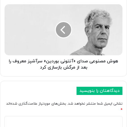
ا
ی
ه
س
و
ا
ش
خ
م
ت
ص
ه‌
ن
ش
و
د
ع
ه
ی
ت
ص
هوش مصنوعی صدای «آنتونی بوردین» سرآشپز معروف را
و
د
بعد از مرگش بازسازی کرد
س
ا
ط
ی
ه
«
و
آ
دیدگاهتان را بنویسید
ش
ن
م
ت
نشانی ایمیل شما منتشر نخواهد شد.
بخش‌های موردنیاز علامت‌گذاری شده‌اند
ص
و
*
ن
ن
و
د
ی
ع
ب