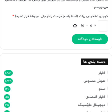
ی
د
می‌نویسم.
ت
ا
ه
ز
کپچای تشخیص ربات (لطفا پاسخ درست را در جای مربوطه قرار دهید)
*
س
م
ت
ر
15
=
5
×
ن
گ
د
ش
ب
ا
ز
س
ا
دسته بندی ها
ز
ی
اخبار
1,889
ک
هوش مصنوعی
1,868
ر
د
سئو
146
اخبار اقتصادی
55
دیجیتال مارکتینگ
45