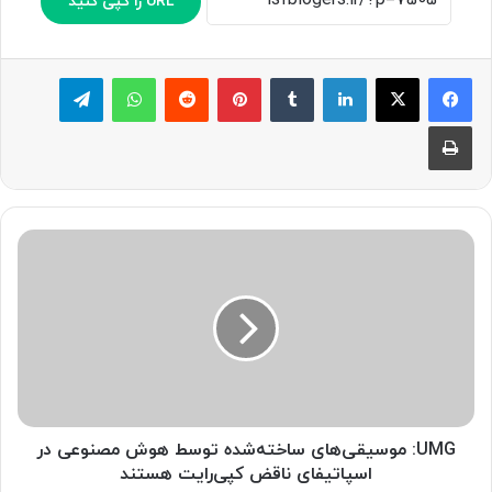
URL را کپی کنید
لینکدین
‫تامبلر
پینترست
‫رددیت
واتس آپ
تلگرام
چاپ
U
M
G
:
م
و
س
ی
ق
ی‌
UMG: موسیقی‌های ساخته‌شده توسط هوش مصنوعی در
ه
اسپاتیفای ناقض کپی‌رایت هستند