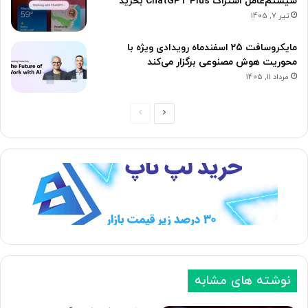
سیستم‌عامل اشتراک ChatGPT Plus بخرید
تیر 7, 1405
مایکروسافت 25 اسفندماه رویدادی ویژه با
محوریت هوش مصنوعی برگزار می‌کند
مرداد 11, 1405
ص
ص
ف
ف
ح
ح
ه
ه
ب
ق
ع
ب
د
ل
ی
ی
نوشته های مشابه