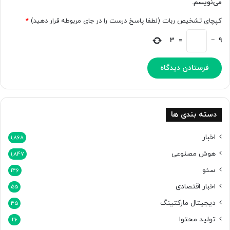
می‌نویسم.
ن
ی
ت
ش‌
کپچای تشخیص ربات (لطفا پاسخ درست را در جای مربوطه قرار دهید)
*
ش
ب
ر
ی
3
=
−
9
ش
ن
د
ی
م
ی‌
ک
ن
د
دسته بندی ها
اخبار
1,868
هوش مصنوعی
1,847
سئو
146
اخبار اقتصادی
55
دیجیتال مارکتینگ
45
تولید محتوا
26