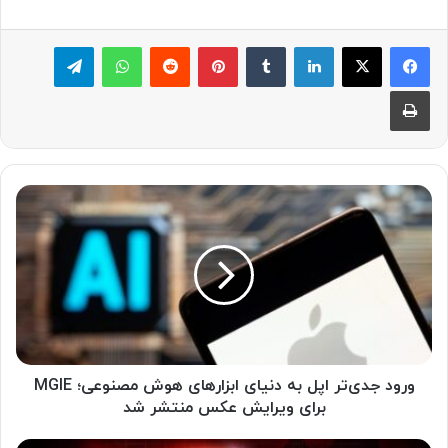
لینکدین
‫تامبلر
پینترست
‫رددیت
واتس آپ
تلگرام
چاپ
و
ر
و
د
ج
د
ی‌
ت
ر
ا
ورود جدی‌تر اپل به دنیای ابزارهای هوش مصنوعی؛ MGIE
پ
برای ویرایش عکس منتشر شد
ل
ب