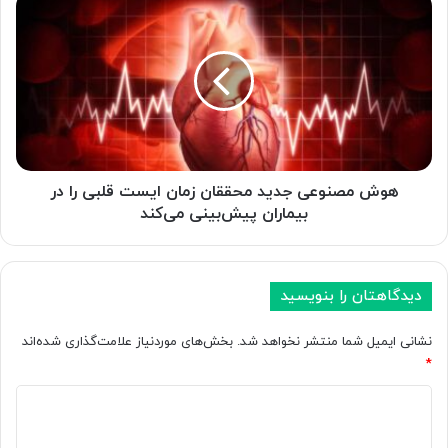
ه
ه
و
د
ش
ن
م
ی
ص
ا
ن
ی
و
ا
ع
ب
ی
ز
ج
هوش مصنوعی جدید محققان زمان ایست قلبی را در
ا
د
بیماران پیش‌بینی می‌کند
ر
ی
ه
د
ا
م
ی
ح
دیدگاهتان را بنویسید
ه
ق
و
ق
نشانی ایمیل شما منتشر نخواهد شد.
بخش‌های موردنیاز علامت‌گذاری شده‌اند
ش
ا
*
م
ن
ص
ز
د
ن
م
ی
و
ا