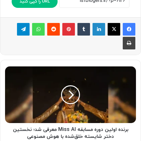
URL را کپی کنید
لینکدین
‫تامبلر
پینترست
‫رددیت
واتس آپ
تلگرام
چاپ
ب
ر
ن
د
ه
ا
و
ل
ی
ن
برنده اولین دوره مسابقه Miss AI معرفی شد؛ نخستین
د
دختر شایسته خلق‌شده با هوش مصنوعی