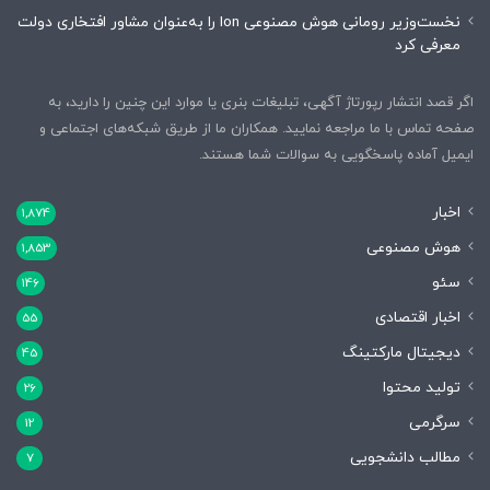
نخست‌وزیر رومانی هوش مصنوعی Ion را به‌عنوان مشاور افتخاری دولت
معرفی کرد
اگر قصد انتشار رپورتاژ آگهی، تبلیغات بنری یا موارد این چنین را دارید، به
صفحه تماس با ما مراجعه نمایید. همکاران ما از طریق شبکه‌های اجتماعی و
ایمیل آماده پاسخگویی به سوالات شما هستند.
اخبار
1,874
هوش مصنوعی
1,853
سئو
146
اخبار اقتصادی
55
دیجیتال مارکتینگ
45
تولید محتوا
26
سرگرمی
12
مطالب دانشجویی
7