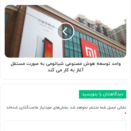
و
ر
و
ه
ا
م
ح
س
د
ا
ت
ب
و
ق
س
ه
ع
M
ه
i
ه
واحد توسعه هوش مصنوعی شیائومی به صورت مستقل
s
و
آغاز به کار می کند
s
ش
A
م
I
ص
م
ن
دیدگاهتان را بنویسید
ع
و
ر
ع
نشانی ایمیل شما منتشر نخواهد شد.
بخش‌های موردنیاز علامت‌گذاری شده‌اند
ف
ی
*
ی
ش
ش
ی
د
د
ا