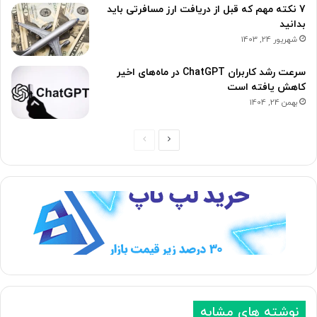
7 نکته مهم که قبل از دریافت ارز مسافرتی باید
بدانید
شهریور 24, 1403
سرعت رشد کاربران ChatGPT در ماه‌های اخیر
کاهش یافته است
بهمن 24, 1404
ص
ص
ف
ف
ح
ح
ه
ه
ب
ق
ع
ب
د
ل
ی
ی
نوشته های مشابه