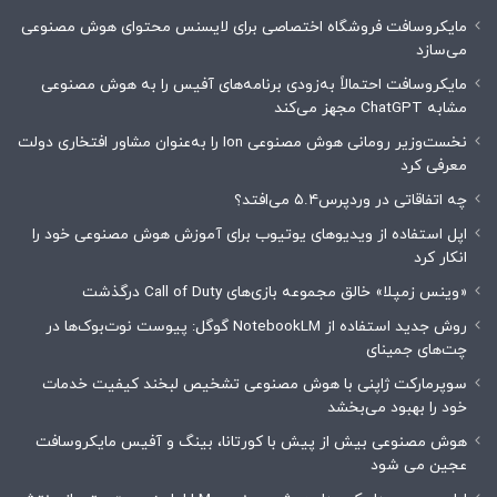
مایکروسافت فروشگاه اختصاصی برای لایسنس محتوای هوش مصنوعی
می‌سازد
مایکروسافت احتمالاً به‌زودی برنامه‌های آفیس را به هوش مصنوعی
مشابه ChatGPT مجهز می‌کند
نخست‌وزیر رومانی هوش مصنوعی Ion را به‌عنوان مشاور افتخاری دولت
معرفی کرد
چه اتفاقاتی در وردپرس۵.۴ می‌افتد؟
اپل استفاده از ویدیوهای یوتیوب برای آموزش هوش مصنوعی خود را
انکار کرد
«وینس زمپلا» خالق مجموعه بازی‌های Call of Duty درگذشت
روش جدید استفاده از NotebookLM گوگل: پیوست نوت‌بوک‌ها در
چت‌های جمینای
سوپرمارکت ژاپنی با هوش مصنوعی تشخیص لبخند کیفیت خدمات
خود را بهبود می‌بخشد
هوش مصنوعی بیش از پیش با کورتانا، بینگ و آفیس مایکروسافت
عجین می شود