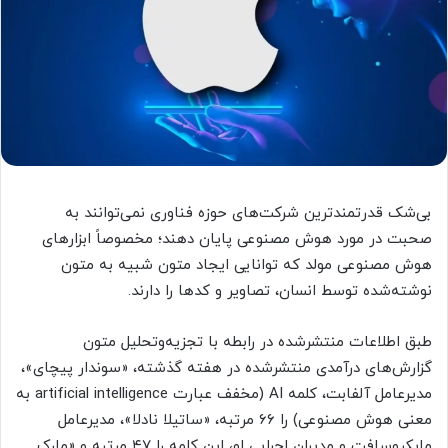
بی‌شک قدرتمندترین شرکت‌های حوزه فناوری نمی‌توانند به
صحبت در مورد هوش مصنوعی پایان دهند؛ مخصوصاً ابزارهای
هوش مصنوعی مولد که توانایی ایجاد متون شبیه به متون
نوشته‌شده توسط انسان، تصاویر و کدها را دارند.
طبق اطلاعات منتشرشده در رابطه با تجزیه‌وتحلیل متون
گزارش‌های درآمدی منتشرشده در هفته گذشته، «سوندار پیچای»،
مدیرعامل آلفابت، کلمه AI (مخفف عبارت artificial intelligence به
معنی هوش مصنوعی) را ۶۶ مرتبه، «ساتیلا نادلا»، مدیرعامل
مایکروسافت و مدیران اجرایی او، این کلمه را ۴۷ مرتبه و «مارک