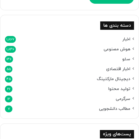
م
ج
ا
ز
دسته بندی ها
ی
ا
اخبار
1,867
م
هوش مصنوعی
1,846
ت
ح
سئو
146
ا
اخبار اقتصادی
ن
55
ک
دیجیتال مارکتینگ
45
ن
تولید محتوا
ن
26
د
سرگرمی
12
مطالب دانشجویی
7
پست‌های ویژه