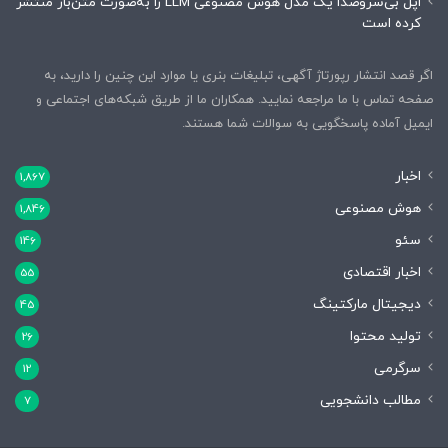
اپل بی‌سروصدا یک مدل هوش مصنوعی LLM را به‌صورت متن‌باز منتشر
کرده است
اگر قصد انتشار رپورتاژ آگهی، تبلیغات بنری یا موارد این چنین را دارید، به
صفحه تماس با ما مراجعه نمایید. همکاران ما از طریق شبکه‌های اجتماعی و
ایمیل آماده پاسخگویی به سوالات شما هستند.
اخبار
1,867
هوش مصنوعی
1,846
سئو
146
اخبار اقتصادی
55
دیجیتال مارکتینگ
45
تولید محتوا
26
سرگرمی
12
مطالب دانشجویی
7