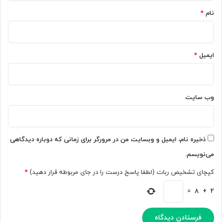
ا
ز
نام
*
م
ه
ا
م
ن
ی‌
س
د
ایمیل
*
ا
ه
ن‌
د
ه
ل
ا
ب
وب‌ سایت
م
ا
ی‌
س‌
ک
ه
ن
ا
ذخیره نام، ایمیل و وبسایت من در مرورگر برای زمانی که دوباره دیدگاهی
د
ر
می‌نویسم.
ا
ب
کپچای تشخیص ربات (لطفا پاسخ درست را در جای مربوطه قرار دهید)
*
ه‌
ص
=
8
+
2
و
ر
ت