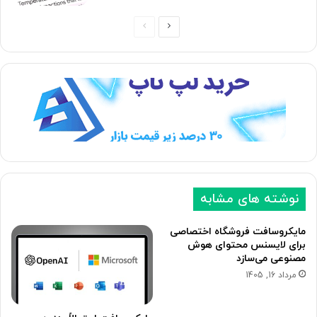
ص
ص
ف
ف
ح
ح
ه
ه
ب
ق
ع
ب
د
ل
ی
ی
نوشته های مشابه
مایکروسافت فروشگاه اختصاصی
برای لایسنس محتوای هوش
مصنوعی می‌سازد
مرداد 16, 1405