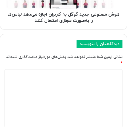
ل‌
ع
ک
ی
ر
ج
هوش مصنوعی جدید گوگل به کاربران اجازه می‌دهد لباس‌ها
د
د
را به‌صورت مجازی امتحان کنند
ن
ی
ک
د
پ
گ
چ
و
دیدگاهتان را بنویسید
ا
گ
،
ل
نشانی ایمیل شما منتشر نخواهد شد.
بخش‌های موردنیاز علامت‌گذاری شده‌اند
ا
ب
*
ق
ه
د
د
ک
ا
ا
ی
م
ر
د
ب
ب
ه
ر
گ
ا
ا
ا
س
ن
ت
ا
ه
خ
ج
*
د
ا