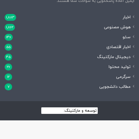
ایمیل آماده پاسخگویی به سوالات شما هستند.
اخبار
1,883
هوش مصنوعی
1,862
سئو
146
اخبار اقتصادی
55
دیجیتال مارکتینگ
45
تولید محتوا
26
سرگرمی
12
مطالب دانشجویی
7
توسعه و مارکتینگ:
بیزینس یار