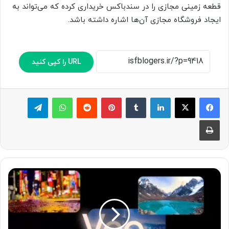
قطعه زمینی مجازی را در سندباکس خریداری کرده که می‌تواند به
ایجاد فروشگاه مجازی آن‌ها اشاره داشته باشد.
URL را کپی کنید
لینکدین
‫تامبلر
پینترست
‫رددیت
واتس آپ
تلگرام
چاپ
گ
و
گ
ل
ک
ل