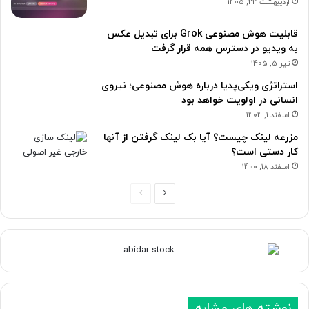
اردیبهشت 23, 1405
قابلیت هوش مصنوعی Grok برای تبدیل عکس
به ویدیو در دسترس همه قرار گرفت
تیر 5, 1405
استراتژی ویکی‌پدیا درباره هوش مصنوعی؛ نیروی
انسانی در اولویت خواهد بود
اسفند 1, 1404
مزرعه لینک چیست؟ آیا بک لینک گرفتن از آنها
کار دستی است؟
اسفند 18, 1400
ص
ص
ف
ف
ح
ح
ه
ه
ب
ق
ع
ب
نوشته های مشابه