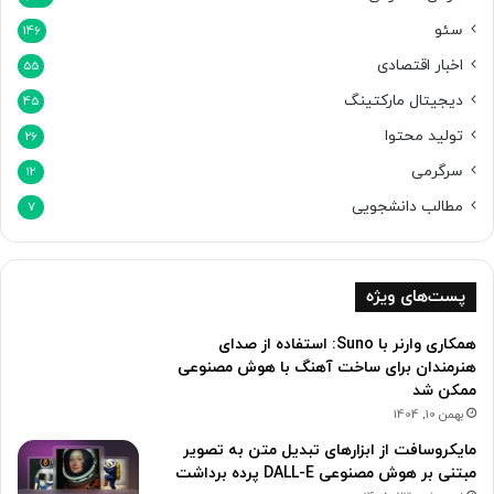
سئو
146
اخبار اقتصادی
55
دیجیتال مارکتینگ
45
تولید محتوا
26
سرگرمی
12
مطالب دانشجویی
7
پست‌های ویژه
همکاری وارنر با Suno: استفاده از صدای
هنرمندان برای ساخت آهنگ با هوش مصنوعی
ممکن شد
بهمن 10, 1404
مایکروسافت از ابزارهای تبدیل متن به تصویر
مبتنی بر هوش مصنوعی DALL-E پرده برداشت