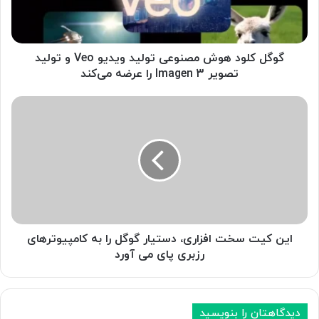
و
د
ه
و
گوگل کلود هوش مصنوعی تولید ویدیو Veo و تولید
ش
تصویر Imagen 3 را عرضه می‌کند
م
ص
ا
ن
ی
و
ن
ع
ک
ی
ی
ت
ت
و
س
ل
خ
ی
ت
د
ا
این کیت سخت افزاری، دستیار گوگل را به کامپیوترهای
و
ف
رزبری پای می آورد
ی
ز
د
ا
ی
ر
و
ی
دیدگاهتان را بنویسید