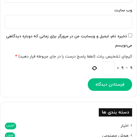
ر
ت
ا
ر
وب‌ سایت
ع
ه
ر
ا
ض
ی
ه
ر
ذخیره نام، ایمیل و وبسایت من در مرورگر برای زمانی که دوباره دیدگاهی
م
ز
می‌نویسم.
ی‌
ب
ک
ر
کپچای تشخیص ربات (لطفا پاسخ درست را در جای مربوطه قرار دهید)
*
ن
ی
د
پ
=
9
−
9
ا
ی
م
ی
آ
و
ر
دسته بندی ها
د
اخبار
1,883
هوش مصنوعی
1,862