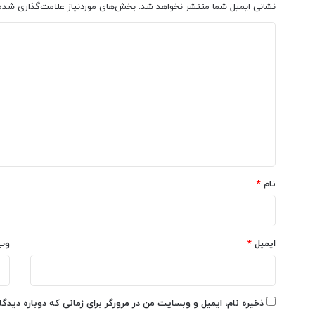
نشانی ایمیل شما منتشر نخواهد شد.
بخش‌های موردنیاز علامت‌گذاری شده‌
و
:
ن
م
د
م
ی
ا
ز
ی
ی
ا
د
ی
ن
گ
ک
ا
ر
س
ا
د
ت
ه
؛
ف
ا
ا
*
ب
د
نام
*
ز
ه
ا
ا
ر
ز
ت
C
ش
ایمیل
*
h
وب
خ
a
ی
t
ص
G
خ
P
ذخیره نام، ایمیل و وبسایت من در مرورگر برای زمانی که دوباره دیدگ