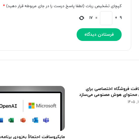
و
T
کپچای تشخیص ربات (لطفا پاسخ درست را در جای مربوطه قرار دهید)
*
د
و
ک
ب
17
=
+
9
ا
ا
ر
ر
خ
د
ط
گ
ا
و
د
گ
ر
ل
ک
ه
د
ن
ه
و
ا
ز
افت فروشگاه اختصاصی برای
ف
محتوای هوش مصنوعی می‌سازد
و
ق‌
ا
ل
ع
ا
مایکروسافت احتمالاً به‌زودی برنامه‌
د