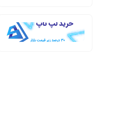
ف
ف
ح
ح
ه
ه
ب
ق
ع
ب
د
ل
ی
ی