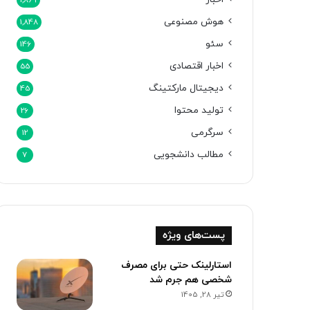
1,869
هوش مصنوعی
1,848
سئو
146
اخبار اقتصادی
55
دیجیتال مارکتینگ
45
تولید محتوا
26
سرگرمی
12
مطالب دانشجویی
7
پست‌های ویژه
استارلینک حتی برای مصرف
شخصی هم جرم شد
تیر 28, 1405