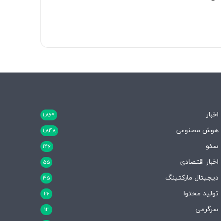
اخبار
1,869
هوش مصنوعی
1,848
سئو
146
اخبار اقتصادی
55
دیجیتال مارکتینگ
45
تولید محتوا
26
سرگرمی
12