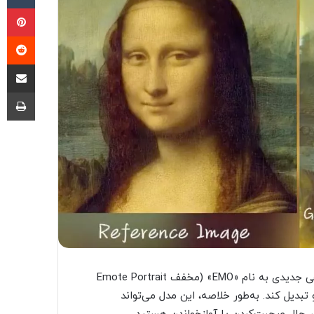
پی
‫ر
اشتراک گذ
چا
محققان شرکت چینی علی‌بابا (Alibaba)، سیستم هوش مصنوعی جدیدی به نام «EMO» (مخفف Emote Portrait
یو تبدیل کند. به‌طور خلاصه، این مدل می‌تواند