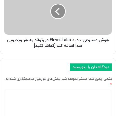
ی
ش
ب
م
خ
ص
ا
ن
ل
و
ی
ع
ط
ی
ب
ج
هوش مصنوعی جدید ElevenLabs می‌تواند به هر ویدیویی
ق
د
صدا اضافه کند [تماشا کنید]
ه
ی
م
د
ت
E
و
l
دیدگاهتان را بنویسید
س
e
ط
v
نشانی ایمیل شما منتشر نخواهد شد.
بخش‌های موردنیاز علامت‌گذاری شده‌اند
؛
e
*
م
n
و
د
L
ب
a
ی
ا
b
د
ی
s
ل
م