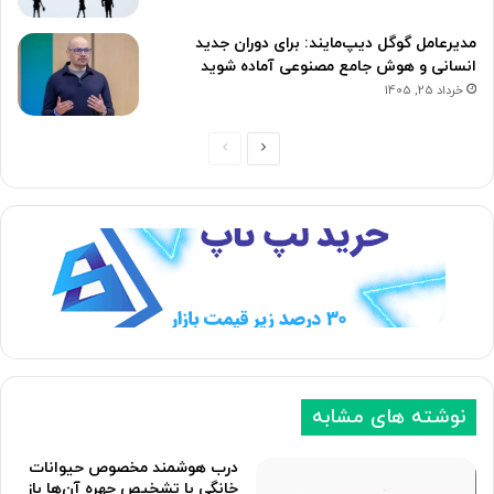
مدیرعامل گوگل دیپ‌مایند: برای دوران جدید
انسانی و هوش جامع مصنوعی آماده شوید
خرداد 25, 1405
ص
ص
ف
ف
ح
ح
ه
ه
ب
ق
ع
ب
د
ل
ی
ی
نوشته های مشابه
درب هوشمند مخصوص حیوانات
خانگی با تشخیص چهره آن‌ها باز