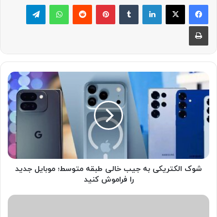
لینکدین
‫تامبلر
پینترست
‫رددیت
واتس آپ
تلگرام
چاپ
ش
و
ک
ا
ل
ک
ت
ر
ی
ک
شوک الکتریکی به جیب خالی طبقه متوسط؛ موبایل جدید
ی
را فراموش کنید
ب
ه
ه
ج
و