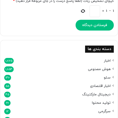
کپچای تشخیص ربات (لطفا پاسخ درست را در جای مربوطه قرار دهید)
*
ض
ا
=
1
−
1
ف
ه
ک
ن
د
[
ت
دسته بندی ها
م
ا
اخبار
1,875
ش
هوش مصنوعی
1,854
ا
ک
سئو
146
ن
اخبار اقتصادی
ی
55
د
دیجیتال مارکتینگ
45
]
تولید محتوا
26
سرگرمی
12