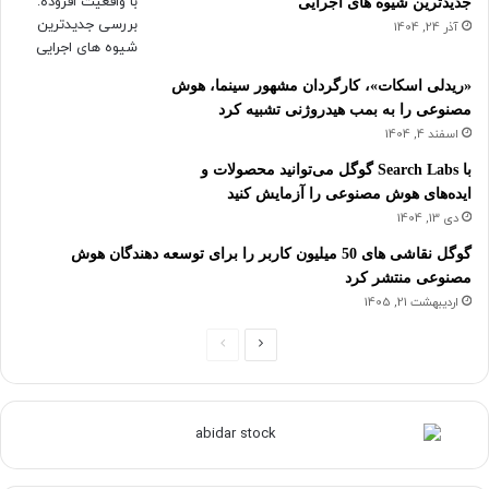
جدیدترین شیوه های اجرایی
آذر 24, 1404
«ریدلی اسکات»، کارگردان مشهور سینما، هوش
مصنوعی را به بمب هیدروژنی تشبیه کرد
اسفند 4, 1404
با Search Labs گوگل می‌توانید محصولات و
ایده‌های هوش مصنوعی را آزمایش کنید
دی 13, 1404
گوگل نقاشی های 50 میلیون کاربر را برای توسعه دهندگان هوش
مصنوعی منتشر کرد
اردیبهشت 21, 1405
ص
ص
ف
ف
ح
ح
ه
ه
ب
ق