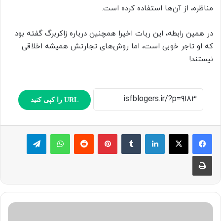
مناظره، از آن‌ها استفاده کرده است.
در همین رابطه، این ربات اخیرا همچنین درباره زاکربرگ گفته بود
که او تاجر خوبی است، اما روش‌های تجارتش همیشه اخلاقی
نیستند!
URL را کپی کنید
لینکدین
‫تامبلر
پینترست
‫رددیت
واتس آپ
تلگرام
چاپ
ا
ی