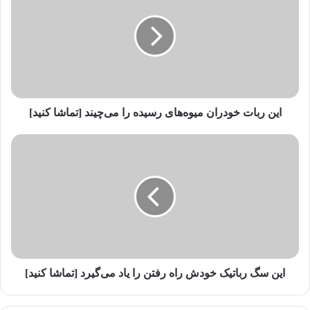
ن
ر
ب
ا
ت
خ
و
د
این ربات خودران میوه‌های رسیده را می‌چیند [تماشا کنید]
ر
ا
ا
ن
ی
م
ن
ی
س
و
گ
ه‌
ر
ه
ب
ا
ا
ی
ت
ر
ی
این سگ رباتیک خودش راه رفتن را یاد می‌گیرد [تماشا کنید]
س
ک
ی
خ