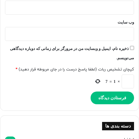
[
ت
م
ا
وب‌ سایت
ش
ا
ک
ن
ذخیره نام، ایمیل و وبسایت من در مرورگر برای زمانی که دوباره دیدگاهی
ی
می‌نویسم.
د
]
کپچای تشخیص ربات (لطفا پاسخ درست را در جای مربوطه قرار دهید)
*
7
=
1
×
دسته بندی ها