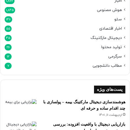
اخبار
1,866
هوش مصنوعی
1,845
سئو
146
اخبار اقتصادی
55
دیجیتال مارکتینگ
45
تولید محتوا
26
سرگرمی
12
مطالب دانشجویی
7
پست‌های ویژه
هوشمندسازی دیجیتال مارکتینگ بیمه – پولسازی با
چند اقدام ساده و حرفه ای
اردیبهشت 11, 1401
بازاریابی دیجیتال با واقعیت افزوده: بررسی