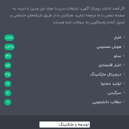
اگر قصد انتشار رپورتاژ آگهی، تبلیغات بنری یا موارد این چنین را دارید، به
صفحه تماس با ما مراجعه نمایید. همکاران ما از طریق شبکه‌های اجتماعی و
ایمیل آماده پاسخگویی به سوالات شما هستند.
اخبار
1,866
هوش مصنوعی
1,845
سئو
146
اخبار اقتصادی
55
دیجیتال مارکتینگ
45
تولید محتوا
26
سرگرمی
12
مطالب دانشجویی
7
توسعه و مارکتینگ:
بیزینس یار