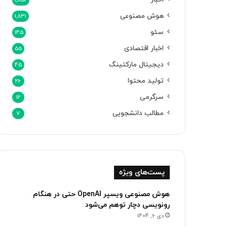
1,852
هوش مصنوعی
1,831
سئو
145
اخبار اقتصادی
55
دیجیتال مارکتینگ
45
تولید محتوا
26
سرگرمی
12
مطالب دانشجویی
7
پست‌های ویژه
هوش مصنوعی ویسپر OpenAI حتی در هنگام
رونویسی دچار توهم می‌شود
دی 6, 1404