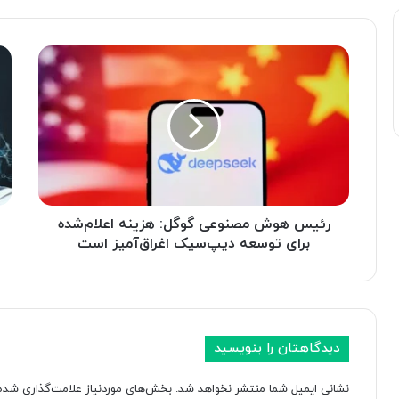
ر
م
ئ
ن
ی
ت
س
خ
ه
ب
و
ت
ش
د
م
:
ص
ه
ن
رئیس هوش مصنوعی گوگل: هزینه اعلام‌شده
و
و
ش
برای توسعه دیپ‌سیک اغراق‌آمیز است
ع
م
ی
ص
گ
ن
و
و
گ
ع
دیدگاهتان را بنویسید
ل
ی
:
چ
نشانی ایمیل شما منتشر نخواهد شد.
بخش‌های موردنیاز علامت‌گذاری شده‌
ه
گ