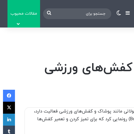
نوارکناری
تغییر پوسته
جستجو
مقالات محبوب
برای
ر کفش‌های ورزشی
فی
X
راحی و تولید محصولاتی مانند پوشاک و کفش‌های ورزشی فعالیت دارد،
لی
از ربات جدیدی با نام BILL (مخفف Bot Initiated Longevity Lab) رونمایی کرد که برای تمیز کردن و تعمیر کفش‌ها
‫تا