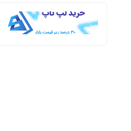
ه
ه
ب
ق
ع
ب
د
ل
ی
ی