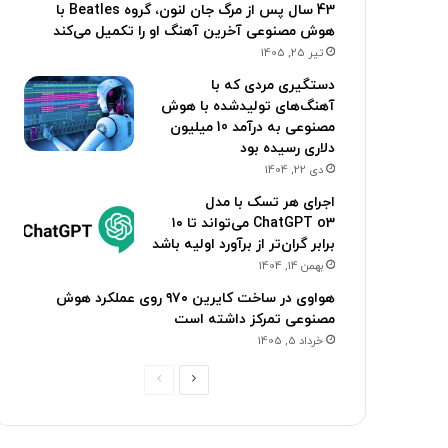
43 سال پس از مرگ جان لنون، گروه Beatles با
هوش مصنوعی آخرین آهنگ او را تکمیل می‌کند
تیر 25, 1405
دستگیری مردی که با
آهنگ‌های تولیدشده با هوش
مصنوعی به درآمد 10 میلیون
دلاری رسیده بود
دی 22, 1404
اجرای هر تسک با مدل
ChatGPT o3 می‌تواند تا ۱۰
برابر گران‌تر از برآورد اولیه باشد
بهمن 14, 1404
هواوی در ساخت کایرین ۹۷۰ روی عملکرد هوش
مصنوعی تمرکز داشته است
خرداد 5, 1405
ص
ص
ف
ف
ح
ح