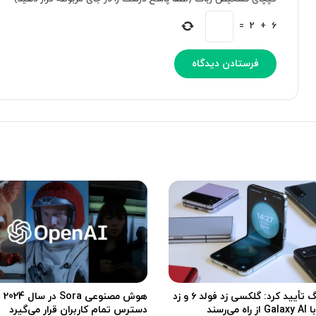
د
د
ی
ه
=
2
+
6
پ‌
د
س
؟
ی
[
ک
ت
ا
م
غ
ا
ر
ش
ا
ا
ق‌
ک
آ
ن
م
ی
ی
د
ز
]
ا
س
ت
سامسونگ تأیید کرد: گلکسی زد فولد ۶ و زد
هوش مصنوعی
دسترس تمام کاربران قرار می‌گیرد