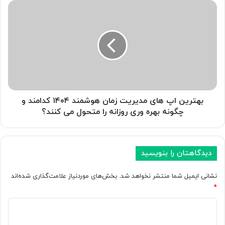
و
ب
ا
ه
ن
ت
د
ر
ا
ی
ز
ن
ر
ا
و
پ
ی
ه
ا
ا
بهترین اپ های مدیریت زمان هوشمند ۱۴۰۴ کدامند و
س
ی
چگونه بهره وری روزانه را متحول می کنند؟
ک
م
ن
د
م
ی
غ
ر
دیدگاهتان را بنویسید
ز
ی
چ
ت
نشانی ایمیل شما منتشر نخواهد شد.
بخش‌های موردنیاز علامت‌گذاری شده‌اند
ی
ز
*
ز
م
ی
ا
د
ر
ن
ی