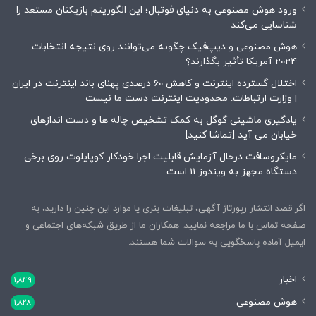
ورود هوش مصنوعی به دنیای فوتبال؛ این الگوریتم بازیکنان مستعد را
شناسایی می‌کند
هوش مصنوعی و دیپ‌فیک چگونه می‌توانند روی نتیجه انتخابات
2024 آمریکا تأثیر بگذارند؟
اختلال گسترده اینترنت و کاهش 60 درصدی پهنای باند اینترنت در ایران
| وزارت ارتباطات: محدودیت‌ اینترنت دست ما نیست
یادگیری ماشینی گوگل به کمک تشخیص چاله ها و دست اندازهای
خیابان می آید [تماشا کنید]
مایکروسافت درحال آزمایش قابلیت اجرا خودکار کوپایلوت روی برخی
دستگاه مجهز به ویندوز 11 است
اگر قصد انتشار رپورتاژ آگهی، تبلیغات بنری یا موارد این چنین را دارید، به
صفحه تماس با ما مراجعه نمایید. همکاران ما از طریق شبکه‌های اجتماعی و
ایمیل آماده پاسخگویی به سوالات شما هستند.
اخبار
1,849
هوش مصنوعی
1,828