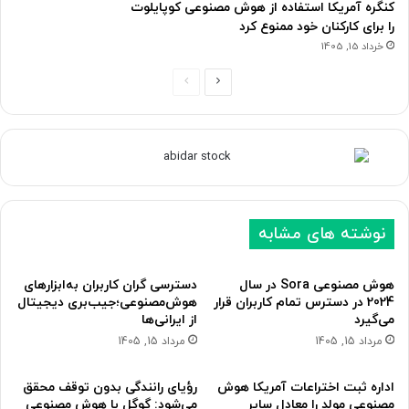
کنگره آمریکا استفاده از هوش مصنوعی کوپایلوت
را برای کارکنان خود ممنوع کرد
خرداد 15, 1405
ص
ص
ف
ف
ح
ح
ه
ه
ب
ق
ع
ب
نوشته های مشابه
د
ل
ی
ی
هوش مصنوعی Sora در سال
دسترسی گران کاربران به‌ابزارهای
2024 در دسترس تمام کاربران قرار
هوش‌مصنوعی؛جیب‌بری دیجیتال
می‌گیرد
از ایرانی‌ها
مرداد 15, 1405
مرداد 15, 1405
اداره ثبت اختراعات آمریکا هوش
رؤیای رانندگی بدون توقف محقق
مصنوعی مولد را معادل سایر
می‌شود: گوگل با هوش مصنوعی