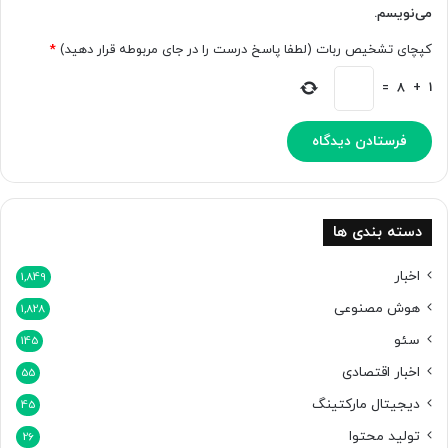
می‌نویسم.
ب
ه
کپچای تشخیص ربات (لطفا پاسخ درست را در جای مربوطه قرار دهید)
*
ر
ه
=
8
+
1
و
ر
ی
ر
و
ز
ا
دسته بندی ها
ن
ه
اخبار
1,849
ر
هوش مصنوعی
1,828
ا
م
سئو
145
ت
اخبار اقتصادی
ح
55
و
دیجیتال مارکتینگ
45
ل
تولید محتوا
م
26