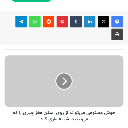
لینکدین
‫تامبلر
پینترست
‫رددیت
واتس آپ
تلگرام
چاپ
ه
و
ش
م
ص
ن
و
ع
ی
م
هوش مصنوعی می‌تواند از روی اسکن مغز چیزی را که
ی‌
می‌بینید، شبیه‌سازی کند
ت