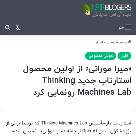
تغییر پ
جس
منو
صفحه اصلی
/
اخبار
اخبار
هوش مصنوعی
«میرا موراتی» از اولین محصول
استارتاپ جدید Thinking
Machines Lab رونمایی کرد
استارتاپ تازه‌تأسیس Thinking Machines Lab که توسط برخی از
پژوهشگران سابق OpenAI از جمله «میرا موراتی» تأسیس شده،