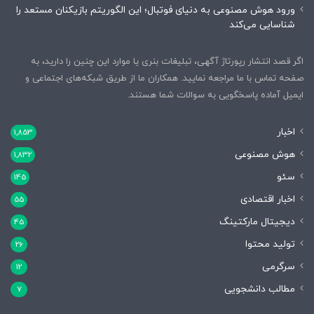
ورود هوش مصنوعی به دنیای فوتبال؛ این الگوریتم بازیکنان مستعد را
شناسایی می‌کند
اگر قصد انتشار رپورتاژ آگهی، تبلیغات بنری یا موارد این چنین را دارید، به
صفحه تماس با ما مراجعه نمایید. همکاران ما از طریق شبکه‌های اجتماعی و
ایمیل آماده پاسخگویی به سوالات شما هستند.
اخبار
1,853
هوش مصنوعی
1,832
سئو
145
اخبار اقتصادی
55
دیجیتال مارکتینگ
45
تولید محتوا
26
سرگرمی
12
مطالب دانشجویی
7