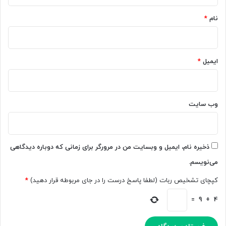
*
م
ن
ه
پ
نام
*
ا
ر
و
ت
ئ
ایمیل
*
ی
ن‌
ر
ا
وب‌ سایت
پ
ی
ش‌
ب
ذخیره نام، ایمیل و وبسایت من در مرورگر برای زمانی که دوباره دیدگاهی
ی
می‌نویسم.
ن
ی
کپچای تشخیص ربات (لطفا پاسخ درست را در جای مربوطه قرار دهید)
*
م
ی‌
=
9
+
4
ک
ن