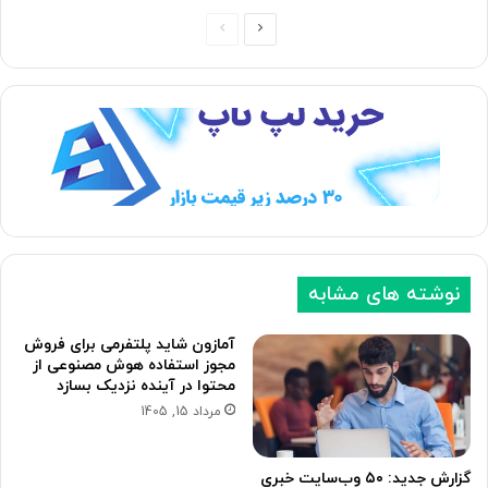
ص
ص
ف
ف
ح
ح
ه
ه
ب
ق
ع
ب
د
ل
ی
ی
نوشته های مشابه
آمازون شاید پلتفرمی برای فروش
مجوز استفاده هوش مصنوعی از
محتوا در آینده نزدیک بسازد
مرداد 15, 1405
گزارش جدید: ۵۰ وب‌سایت خبری