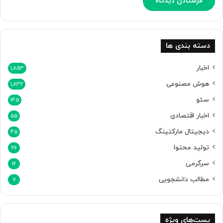
د
دسته بندی ها
اخبار
1,853
هوش مصنوعی
1,832
سئو
145
اخبار اقتصادی
55
دیجیتال مارکتینگ
45
تولید محتوا
26
سرگرمی
12
مطالب دانشجویی
7
پست‌های ویژه