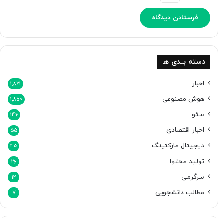
و
ی
ر
ر
و
ن
دسته بندی ها
م
ا
اخبار
1,871
ی
هوش مصنوعی
1,850
ی
ک
سئو
146
ر
اخبار اقتصادی
د
55
دیجیتال مارکتینگ
45
تولید محتوا
26
سرگرمی
12
مطالب دانشجویی
7