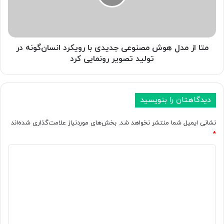
ک‌
م
س
د
و
ل
م
ه
پ
و
متا از مدل هوش مصنوعی جدیدی با رویکرد انسان‌گونه در
ا
ش
تولید تصویر رونمایی کرد
س
م
خ‌
ص
ه
ن
ا
و
دیدگاهتان را بنویسید
ی
ع
ه
ی
نشانی ایمیل شما منتشر نخواهد شد.
بخش‌های موردنیاز علامت‌گذاری شده‌اند
و
ج
*
ش
د
م
ی
د
ص
د
ی
ن
ی
د
و
ب
ع
ا
گ
ی
ر
ا
م
و