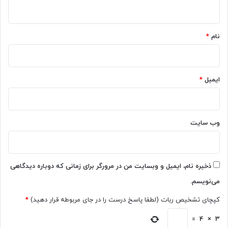
ی‌
ی
ه
ت
ک
*
و
ر
ا
د
نام
*
ن
ا
د
ن
غ
س
ل
ا
ایمیل
*
ط
ن‌
ب
گ
ا
و
ش
ن
وب‌ سایت
د
ه
د
ر
ت
ذخیره نام، ایمیل و وبسایت من در مرورگر برای زمانی که دوباره دیدگاهی
و
می‌نویسم.
ل
ی
کپچای تشخیص ربات (لطفا پاسخ درست را در جای مربوطه قرار دهید)
*
د
ت
=
4
×
3
ص