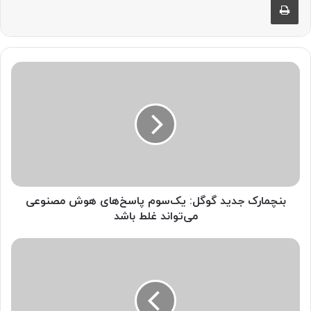
ب
ن
چ
م
ا
ر
ک
ج
د
ی
بنچمارک جدید گوگل: یک‌سوم پاسخ‌های هوش مصنوعی
د
می‌تواند غلط باشد
گ
و
م
گ
ت
ل
ا
:
ا
ی
ز