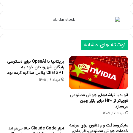
ف
ف
ح
ح
ه
ه
ب
ق
ع
ب
نوشته های مشابه
د
ل
ی
ی
بریتانیا با OpenAI برای دسترسی
رایگان شهروندان خود به
ChatGPT پلاس مذاکره کرده بود
مرداد 16, 1405
انویدیا تراشه‌های هوش مصنوعی
قوی‌تر از H20 برای بازار چین
می‌سازد
مرداد 17, 1405
مایکروسافت و ودافون برای عرضه
ابزار Claude Code حالا می‌تواند
خدمات هوش مصنوعی، قراردادی