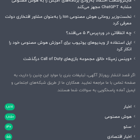
مایکروسافت احتمالاً به‌زودی برنامه‌های آفیس را به هوش مصنوعی
مشابه ChatGPT مجهز می‌کند
نخست‌وزیر رومانی هوش مصنوعی Ion را به‌عنوان مشاور افتخاری دولت
معرفی کرد
چه اتفاقاتی در وردپرس۵.۴ می‌افتد؟
اپل استفاده از ویدیوهای یوتیوب برای آموزش هوش مصنوعی خود را
انکار کرد
«وینس زمپلا» خالق مجموعه بازی‌های Call of Duty درگذشت
اگر قصد انتشار رپورتاژ آگهی، تبلیغات بنری یا موارد این چنین را دارید، به
صفحه تماس با ما مراجعه نمایید. همکاران ما از طریق شبکه‌های اجتماعی و
ایمیل آماده پاسخگویی به سوالات شما هستند.
اخبار
1,871
هوش مصنوعی
1,850
سئو
146
اخبار اقتصادی
55