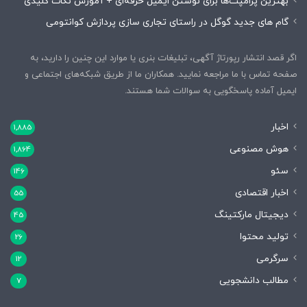
بهترین پرامپت‌ها برای نوشتن ایمیل حرفه‌ای + آموزش نکات کلیدی
گام های جدید گوگل در راستای تجاری سازی پردازش کوانتومی
اگر قصد انتشار رپورتاژ آگهی، تبلیغات بنری یا موارد این چنین را دارید، به
صفحه تماس با ما مراجعه نمایید. همکاران ما از طریق شبکه‌های اجتماعی و
ایمیل آماده پاسخگویی به سوالات شما هستند.
اخبار
1,885
هوش مصنوعی
1,864
سئو
146
اخبار اقتصادی
55
دیجیتال مارکتینگ
45
تولید محتوا
26
سرگرمی
12
مطالب دانشجویی
7