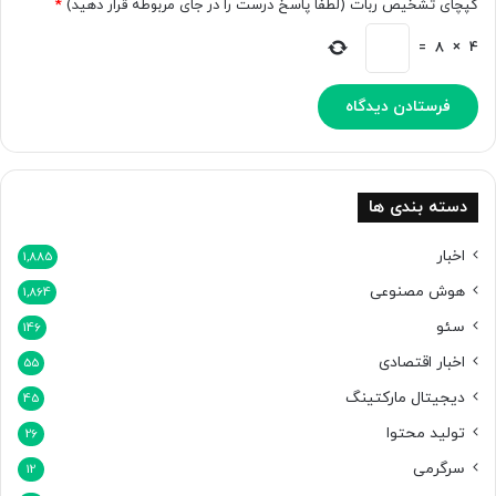
کپچای تشخیص ربات (لطفا پاسخ درست را در جای مربوطه قرار دهید)
*
T
د
=
8
×
4
ی
د
ه
ش
د
دسته بندی ها
اخبار
1,885
هوش مصنوعی
1,864
سئو
146
اخبار اقتصادی
55
دیجیتال مارکتینگ
45
تولید محتوا
26
سرگرمی
12