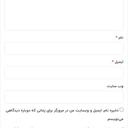
ت
گ
گ
ه
ا
م
د
و
ف
ه
م
*
ن
د
نام
*
د
ر
ک
د
ایمیل
*
ه
ا
ی
ا
وب‌ سایت
پ
C
h
a
ذخیره نام، ایمیل و وبسایت من در مرورگر برای زمانی که دوباره دیدگاهی
t
می‌نویسم.
G
P