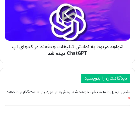
ش
ا
م
ه
ص
د
ن
م
و
ر
ع
ب
ی
و
ب
ط
شواهد مربوط به نمایش تبلیغات هدفمند در کدهای اپ
ر
ب
ChatGPT دیده شد
ا
ه
ی
ن
ت
م
غ
ا
دیدگاهتان را بنویسید
ی
ی
ی
ش
نشانی ایمیل شما منتشر نخواهد شد.
بخش‌های موردنیاز علامت‌گذاری شده‌اند
ر
ت
*
م
ب
د
ل
د
ل
ی
ی
و
غ
د
ر
ا
ن