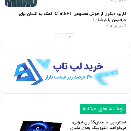
دی 6, 1404
کاربرد دیگری از هوش مصنوعی ChatGPT: کمک به انسان برای
حرف‌زدن با درختان!
دی 18, 1404
ص
ص
ف
ف
ح
ح
ه
ه
ب
ق
ع
ب
د
ل
ی
ی
نوشته های مشابه
استارتاپی با بنیان‌گذاران ایرانی،
می‌خواهد آنتروپیک بعدی دنیای