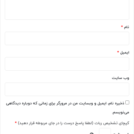
ص
پ
ن
ه
ی
و
*
و
ع
ت
ی
نام
*
ر
م
ی
ق
م
ا
ی‌
ل
ایمیل
*
ک
ه‌
ن
ه
د
ا
[
ر
وب‌ سایت
ت
ا
م
خ
ا
ل
ش
ا
ذخیره نام، ایمیل و وبسایت من در مرورگر برای زمانی که دوباره دیدگاهی
ا
ص
می‌نویسم.
ک
ه
ن
ک
کپچای تشخیص ربات (لطفا پاسخ درست را در جای مربوطه قرار دهید)
*
ی
ن
د
د