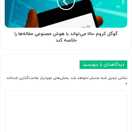
ت
ک
م
ر
غ
و
ز
م
ی
ح
ن
ا
گوگل کروم حالا می‌تواند با هوش مصنوعی مقاله‌ها را
ی
ل
خلاصه کند
و
ا
ر
م
ا
ی‌
ل
ت
دیدگاهتان را بنویسید
ی
و
ن
ا
نشانی ایمیل شما منتشر نخواهد شد.
بخش‌های موردنیاز علامت‌گذاری شده‌اند
ک
ن
*
،
د
ب
ب
د
ا
ا
ی
ز
ه
د
ی
و
ک
ش
گ
ا
م
ا
م