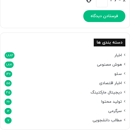
=
6
−
8
]
دسته بندی ها
اخبار
1,882
هوش مصنوعی
1,861
سئو
146
اخبار اقتصادی
55
دیجیتال مارکتینگ
45
تولید محتوا
26
سرگرمی
12
مطالب دانشجویی
7