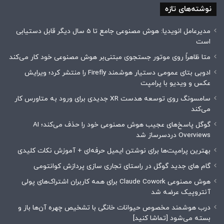
نوشته‌های تازه
مدیرعامل انویدیا: هوش مصنوعی جامع تا 5 سال دیگر قابل دستیابی
است
متا ظاهراً روی موتور جستجوی مبتنی‌بر هوش مصنوعی خود کار می‌کند
ادوبی بتای عمومی دستیار هوشمند Firefly را منتشر کرد؛ ویرایش
عکس و ویدیو با پرامپت
سامسونگ روی توسعه هدست XR جدیدی برای ورود به متاورس کار
می‌کند
گوگل پاسخ‌های عجیب هوش مصنوعی خود را حذف می‌کند؛ AI
Overviews دردسرساز شد
بهترین پرامپت‌ها برای نوشتن ایمیل حرفه‌ای + آموزش نکات کلیدی
گام های جدید گوگل در راستای تجاری سازی پردازش کوانتومی
هوش مصنوعی Claude Cowork برای همه کاربران اشتراک‌های پولی
آنتروپیک عرضه شد
درب هوشمند مخصوص حیوانات خانگی با تشخیص چهره آن‌ها باز و
بسته می‌شود [تماشا کنید]