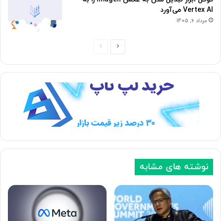
Vertex AI می‌آورد
مرداد 6, 1405
ص
ص
ف
ف
ح
ح
ه
ه
ب
ق
ع
ب
د
ل
ی
ی
نوشته های مشابه