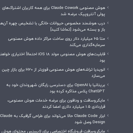
هوش مصنوعی Claude Cowork برای همه کاربران اشتراک‌های
پولی آنتروپیک عرضه شد
درب هوشمند مخصوص حیوانات خانگی با تشخیص چهره آن‌ها
باز و بسته می‌شود [تماشا کنید]
متا 65 میلیارد دلار روی ساخت مراکز داده هوش مصنوعی
سرمایه‌گذاری می‌کند
قابلیت‌های هوش مصنوعی مولد iOS 18 احتمالاً اختیاری خوا
بود
انویدیا تراشه‌های هوش مصنوعی قوی‌تر از H20 برای بازار چین
می‌سازد
بریتانیا با OpenAI برای دسترسی رایگان شهروندان خود به
ChatGPT پلاس مذاکره کرده بود
مایکروسافت و ودافون برای عرضه خدمات هوش مصنوعی،
قراردادی 1.5 میلیارد دلاری امضا کردند
ابزار Claude Code حالا می‌تواند برای طراحی گرافیک به Claude
Design وصل شود
مایکروسافت فروشگاه اختصاصی برای لایسنس محتوای هوش