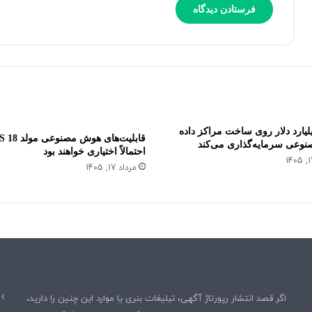
ن
ص
و
و
ع
ی
ی
ر
خ
ی
و
G
ا
P
ه
T
د
-
 65 میلیارد دلار روی ساخت مراکز داده
ب
4
قابلیت‌های هوش مصنوعی
وعی سرمایه‌گذاری می‌کند
و
احتمالاً اختیاری خواهند بود
ر
د
ا
مرداد 17, 1405
ع
ر
ض
ه
ن
ک
ر
د
اگر قصد انتشار رپورتاژ آگهی، تبلیغات بنری یا موارد این چنین را دارید،
ه