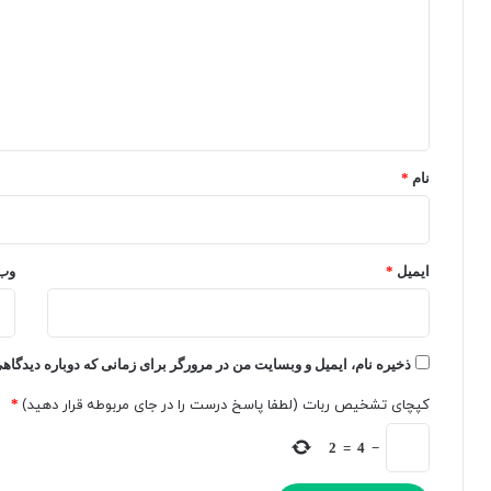
د
ت‌
خ
ه
ص
گ
ا
و
ا
ی
ص
ه
م
ی
ت
،
*
ن
ظ
و
ا
نام
*
ع
ه
م
ر
ب
اً
ت
ق
ایمیل
*
وب‌
ن
ا
ی
ب
ب
ل
ر
ی
ذخیره نام، ایمیل و وبسایت من در مرورگر برای زمانی که دوباره دیدگاه
ه
ت‌
کپچای تشخیص ربات (لطفا پاسخ درست را در جای مربوطه قرار دهید)
*
و
ه
ش
ا
2
=
4
−
م
ی
ص
ت