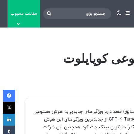
نوارکناری
تغییر پوسته
مقالات محبوب
جستجو
برای
ا به هوش مصنوعی کوپایلوت
فی
X
 سابق) قصد دارد ویژگی‌های جدیدی به هوش مصنوعی
لی
خود اضافه کند. جستجوی عمیق و مجهزکردن Copilot به مدل GPT-4 Turbo از جدیدترین ویژگی‌های این هوش
‫تا
مصنوعی خواهند بود. چند هفته پیش مایکروسافت نام Copilot را جایگزین بینگ چت کرد. همچنین این شرکت