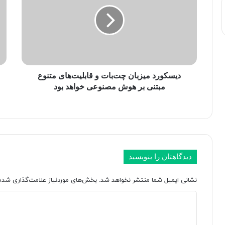
س
e
ک
n
و
A
ر
I
د
ب
م
ه‌
ی
خ
ز
ا
دیسکورد میزبان چت‌بات و قابلیت‌های متنوع
ب
ط
مبتنی بر هوش مصنوعی خواهد بود
ا
ر
ن
ا
چ
ز
ت‌
ت
ب
ر
ا
س
دیدگاهتان را بنویسید
ت
ن
و
ق
ق
نشانی ایمیل شما منتشر نخواهد شد.
ض
بخش‌های موردنیاز علامت‌گذاری شده‌
ا
ح
د
ب
ر
ل
ی
ی
ی
م