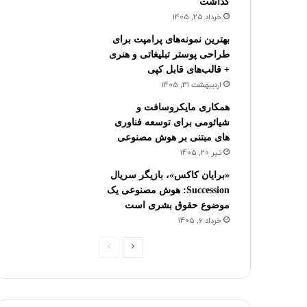
گذاشت
خرداد 25, 1405
بهترین نمونه‌های پرامپت برای
طراحی پوستر تبلیغاتی و هنری
+ قالب‌های قابل کپی
اردیبهشت 31, 1405
همکاری مایکروسافت و
شیائومی برای توسعه فناوری
های مبتنی بر هوش مصنوعی
تیر 20, 1405
«برایان کاکس»، بازیگر سریال
Succession: هوش مصنوعی یک
موضوع حقوق بشری است
خرداد 6, 1405
ص
ص
ف
ف
ح
ح
ه
ه