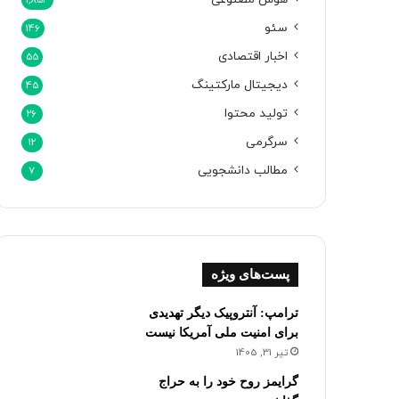
1,854
سئو
146
اخبار اقتصادی
55
دیجیتال مارکتینگ
45
تولید محتوا
26
سرگرمی
12
مطالب دانشجویی
7
پست‌های ویژه
ترامپ: آنتروپیک دیگر تهدیدی
برای امنیت ملی آمریکا نیست
تیر 31, 1405
گرایمز روح خود را به حراج