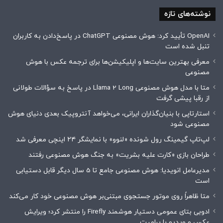
نوشته‌های تازه
OpenAI تأیید کرد: هوش مصنوعی ChatGPT در پاسخ‌دادن به کاربران
تنبل شده است
معرفی بهترین سایت‌ها و اپلیکیشن‌ها برای ترجمه عکس با هوش
مصنوعی
متا با مدل هوش مصنوعی Llama 2 Long در پاسخ به سؤالات طولانی
از رقبا پیشی گرفت
استارتاپی با بنیان‌گذاران ایرانی، می‌خواهد آنتروپیک بعدی دنیای هوش
مصنوعی شود
لپ‌تاپ گیمینگ رول شونده «لنوو» با نمایشگر ۲۴ اینچی معرفی شد
طراحان بازی «کارت علیه بشریت» به جنگ هوش مصنوعی رفتند
مدیرعامل انویدیا: هوش مصنوعی جامع تا 5 سال دیگر قابل دستیابی
است
متا ظاهراً روی موتور جستجوی مبتنی‌بر هوش مصنوعی خود کار می‌کند
ادوبی بتای عمومی دستیار هوشمند Firefly را منتشر کرد؛ ویرایش
عکس و ویدیو با پرامپت