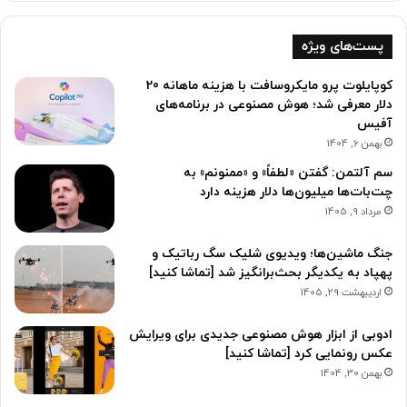
پست‌های ویژه
کوپایلوت پرو مایکروسافت با هزینه ماهانه 20
دلار معرفی شد؛ هوش مصنوعی در برنامه‌های
آفیس
بهمن 6, 1404
سم آلتمن: گفتن «لطفاً» و «ممنونم» به
چت‌بات‌ها میلیون‌ها دلار هزینه دارد
مرداد 9, 1405
جنگ ماشین‌ها؛ ویدیوی شلیک سگ رباتیک و
پهپاد به یکدیگر بحث‌برانگیز شد [تماشا کنید]
اردیبهشت 29, 1405
ادوبی از ابزار هوش مصنوعی جدیدی برای ویرایش
عکس رونمایی کرد [تماشا کنید]
بهمن 30, 1404