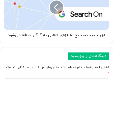
ه
ا
ن
ر
ر
ج
م‌
د
ا
ی
ف
د
ز
ت
ابزار جدید تصحیح غلط‌های املایی به گوگل اضافه می‌شود
ا
ص
ر
ح
پ
ی
ی
دیدگاهتان را بنویسید
ح
ش‌
غ
ب
ل
نشانی ایمیل شما منتشر نخواهد شد.
بخش‌های موردنیاز علامت‌گذاری شده‌اند
ی
ط‌
*
ن
ه
ی
د
ا
ج
ی
ی
ر
ا
د
م
م
ر
ل
گ
ا
ا
ا