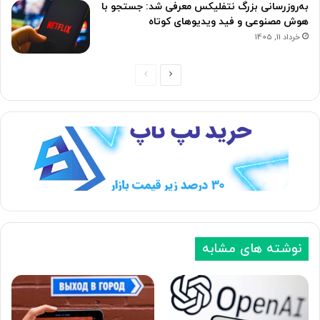
به‌روزرسانی بزرگ نتفلیکس معرفی شد: جستجو با
هوش مصنوعی و فید ویدیوهای کوتاه
خرداد 11, 1405
ص
ص
ف
ف
ح
ح
ه
ه
ب
ق
ع
ب
د
ل
ی
ی
نوشته های مشابه