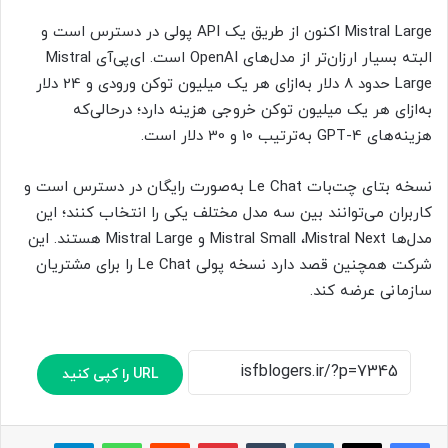
Mistral Large اکنون از طریق یک API پولی در دسترس است و
البته بسیار ارزان‌تر از مدل‌های OpenAI است. ای‌پی‌آی Mistral
Large حدود 8 دلار به‌ازای هر یک میلیون توکن ورودی و 24 دلار
به‌ازای هر یک میلیون توکن خروجی هزینه دارد؛ درحالی‌که
هزینه‌های GPT-4 به‌ترتیب 10 و 30 دلار است.
نسخه بتای چت‌بات Le Chat به‌صورت رایگان در دسترس است و
کاربران می‌توانند بین سه مدل مختلف یکی را انتخاب کنند؛ این
مدل‌ها Mistral Small ،Mistral Next و Mistral Large هستند. این
شرکت همچنین قصد دارد نسخه پولی Le Chat را برای مشتریان
سازمانی عرضه کند.
URL را کپی کنید
لینکدین
‫تامبلر
پینترست
‫رددیت
واتس آپ
تلگرام