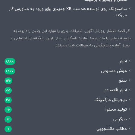
سامسونگ روی توسعه هدست XR جدیدی برای ورود به متاورس کار
می‌کند
اگر قصد انتشار رپورتاژ آگهی، تبلیغات بنری یا موارد این چنین را دارید، به
صفحه تماس با ما مراجعه نمایید. همکاران ما از طریق شبکه‌های اجتماعی و
ایمیل آماده پاسخگویی به سوالات شما هستند.
اخبار
1,888
هوش مصنوعی
1,867
سئو
146
اخبار اقتصادی
55
دیجیتال مارکتینگ
45
تولید محتوا
26
سرگرمی
12
مطالب دانشجویی
7