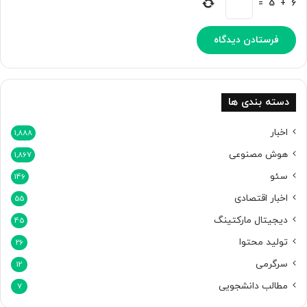
=
5
+
6
ک
ر
د
ن
د
دسته بندی ها
اخبار
1,888
هوش مصنوعی
1,867
سئو
146
اخبار اقتصادی
55
دیجیتال مارکتینگ
45
تولید محتوا
26
سرگرمی
12
مطالب دانشجویی
7