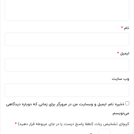
ب
ی
ه
ی
ه
خ
ب
*
ا
ه
ط
گ
نام
*
ر
و
ت
گ
ع
ل
ص
ا
ایمیل
*
ب
ض
ا
ا
ت
ف
ن
ه
وب‌ سایت
ژ
م
ا
ی‌
د
ش
ی
و
ذخیره نام، ایمیل و وبسایت من در مرورگر برای زمانی که دوباره دیدگاهی
م
د
می‌نویسم.
ح
ک
کپچای تشخیص ربات (لطفا پاسخ درست را در جای مربوطه قرار دهید)
*
و
م