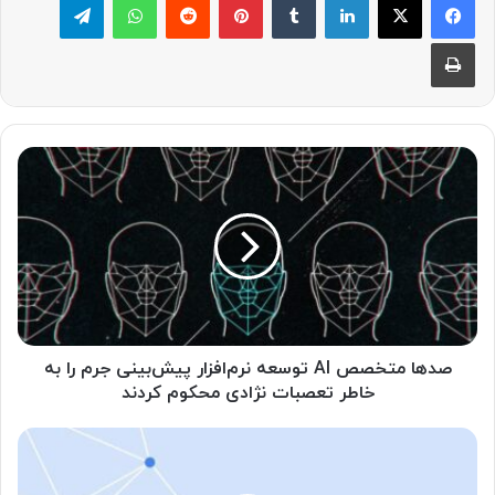
چاپ
ص
د
ه
ا
م
ت
خ
ص
ص
A
صدها متخصص AI توسعه نرم‌افزار پیش‌بینی جرم را به
I
خاطر تعصبات نژادی محکوم کردند
ت
و
ا
س
ب
ع
ز