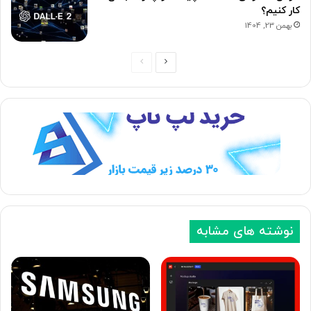
کار کنیم؟
بهمن 23, 1404
ص
ص
ف
ف
ح
ح
ه
ه
ب
ق
ع
ب
د
ل
ی
ی
نوشته های مشابه