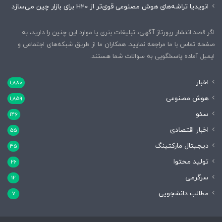
انویدیا تراشه‌های هوش مصنوعی قوی‌تر از H20 برای بازار چین می‌سازد
اگر قصد انتشار رپورتاژ آگهی، تبلیغات بنری یا موارد این چنین را دارید، به
صفحه تماس با ما مراجعه نمایید. همکاران ما از طریق شبکه‌های اجتماعی و
ایمیل آماده پاسخگویی به سوالات شما هستند.
اخبار
1,880
هوش مصنوعی
1,859
سئو
146
اخبار اقتصادی
55
دیجیتال مارکتینگ
45
تولید محتوا
26
سرگرمی
12
مطالب دانشجویی
7