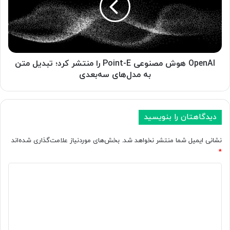
ی
A
ص
I
س
ه
ر
و
ط
ش
ا
م
OpenAI هوش مصنوعی Point-E را منتشر کرد؛ تبدیل متن
ن
ص
به مدل‌های سه‌بعدی
،
ن
م
و
ی
ع
ک
ی
دیدگاهتان را بنویسید
ر
P
و
o
نشانی ایمیل شما منتشر نخواهد شد.
بخش‌های موردنیاز علامت‌گذاری شده‌اند
س
i
*
ک
n
و
t
د
پ
-
ی
م
E
د
ب
ر
ت
ا
گ
ن
م