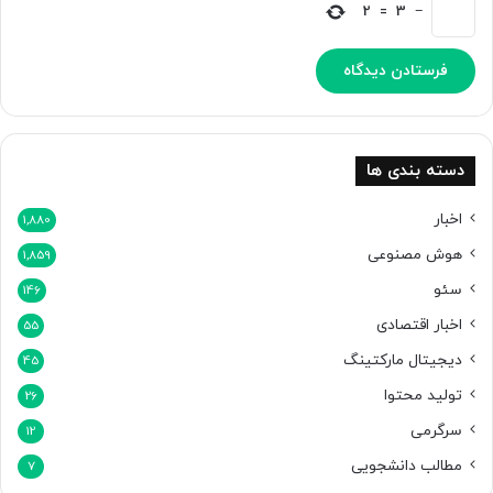
ه
2
=
3
−
ا
ی
س
ه‌
ب
ع
د
دسته بندی ها
ی
اخبار
1,880
هوش مصنوعی
1,859
سئو
146
اخبار اقتصادی
55
دیجیتال مارکتینگ
45
تولید محتوا
26
سرگرمی
12
مطالب دانشجویی
7