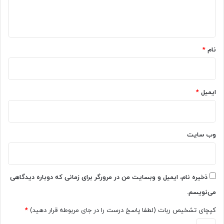
ا
ی
ن
ب
ت
ه
ر
ش
*
ه
ر
و
ک
نام
*
ش
ر
م
د
ص
؛
ن
ت
ایمیل
*
و
ب
ع
د
ی
ی
م
ل
وب‌ سایت
ی‌
م
س
ت
ا
ن
ز
ب
ذخیره نام، ایمیل و وبسایت من در مرورگر برای زمانی که دوباره دیدگاهی
د
ه
می‌نویسم.
م
د
کپچای تشخیص ربات (لطفا پاسخ درست را در جای مربوطه قرار دهید)
*
ل‌