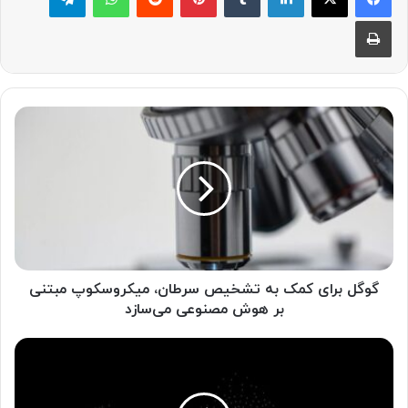
چاپ
گ
و
گ
ل
ب
ر
ا
ی
ک
م
گوگل برای کمک به تشخیص سرطان، میکروسکوپ مبتنی
ک
بر هوش مصنوعی می‌سازد
ب
ه
O
ت
p
ش
e
خ
n