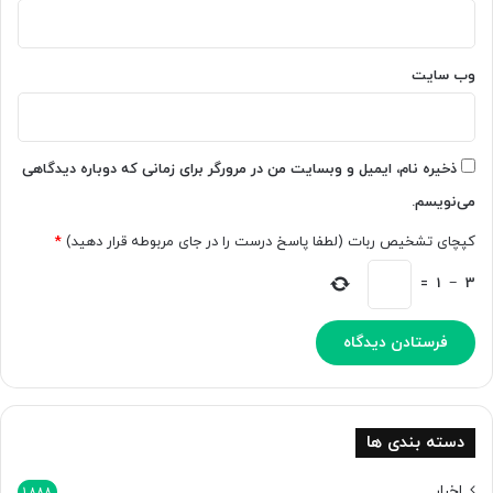
ف
ا
ه
ن‌
ک
ت
وب‌ سایت
ن
ر
د
ا
[
ز
ت
G
ذخیره نام، ایمیل و وبسایت من در مرورگر برای زمانی که دوباره دیدگاهی
م
P
می‌نویسم.
ا
T
ش
-
کپچای تشخیص ربات (لطفا پاسخ درست را در جای مربوطه قرار دهید)
*
ا
4
ک
ب
=
1
−
3
ن
ا
ی
ش
د
د
]
دسته بندی ها
اخبار
1,888