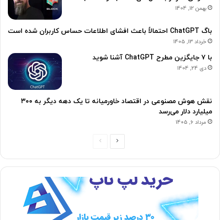
بهمن 12, 1404
باگ ChatGPT احتمالاً باعث افشای اطلاعات حساس کاربران شده است
خرداد 13, 1405
با ۷ جایگزین مطرح ChatGPT آشنا شوید
دی 24, 1404
نقش هوش مصنوعی در اقتصاد خاورمیانه تا یک دهه دیگر به ۳۰۰
میلیارد دلار ‌می‌رسد
مرداد 6, 1405
ص
ص
ف
ف
ح
ح
ه
ه
ب
ق
ع
ب