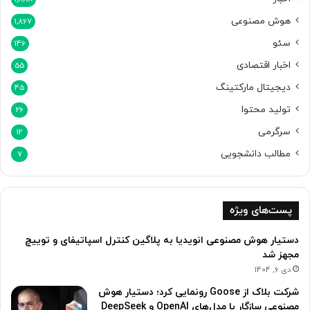
هوش مصنوعی
1,867
سئو
146
اخبار اقتصادی
55
دیجیتال مارکتینگ
45
تولید محتوا
26
سرگرمی
12
مطالب دانشجویی
7
پست‌های ویژه
دستیار هوش مصنوعی انویدیا به پلاگین کنترل اسپاتیفای و توییچ
مجهز شد
دی 6, 1404
شرکت بلاک از Goose رونمایی کرد؛ دستیار هوش
مصنوعی سازگار با مدل‌های OpenAI‌ و DeepSeek