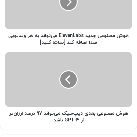
ص
ن
و
ع
ی
ج
هوش مصنوعی جدید ElevenLabs می‌تواند به هر ویدیویی
د
صدا اضافه کند [تماشا کنید]
ی
د
ه
E
و
l
ش
e
م
v
ص
e
ن
n
و
L
ع
a
ی
b
ب
هوش مصنوعی بعدی دیپ‌سیک می‌تواند 97 درصد ارزان‌تر
s
ع
از GPT-4 باشد
م
د
ی‌
ی