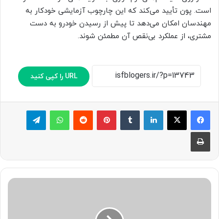
است. پون تأیید می‌کند که این چارچوب آزمایشی خودکار به
مهندسان امکان می‌دهد تا پیش از رسیدن خودرو به دست
مشتری، از عملکرد بی‌نقص آن مطمئن شوند.
URL را کپی کنید
لینکدین
‫تامبلر
پینترست
‫رددیت
واتس آپ
تلگرام
چاپ
ه
و
ش
م