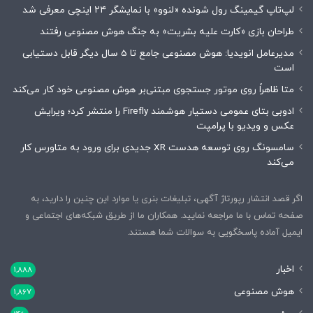
لپ‌تاپ گیمینگ رول شونده «لنوو» با نمایشگر ۲۴ اینچی معرفی شد
طراحان بازی «کارت علیه بشریت» به جنگ هوش مصنوعی رفتند
مدیرعامل انویدیا: هوش مصنوعی جامع تا 5 سال دیگر قابل دستیابی
است
متا ظاهراً روی موتور جستجوی مبتنی‌بر هوش مصنوعی خود کار می‌کند
ادوبی بتای عمومی دستیار هوشمند Firefly را منتشر کرد؛ ویرایش
عکس و ویدیو با پرامپت
سامسونگ روی توسعه هدست XR جدیدی برای ورود به متاورس کار
می‌کند
اگر قصد انتشار رپورتاژ آگهی، تبلیغات بنری یا موارد این چنین را دارید، به
صفحه تماس با ما مراجعه نمایید. همکاران ما از طریق شبکه‌های اجتماعی و
ایمیل آماده پاسخگویی به سوالات شما هستند.
اخبار
1,888
هوش مصنوعی
1,867