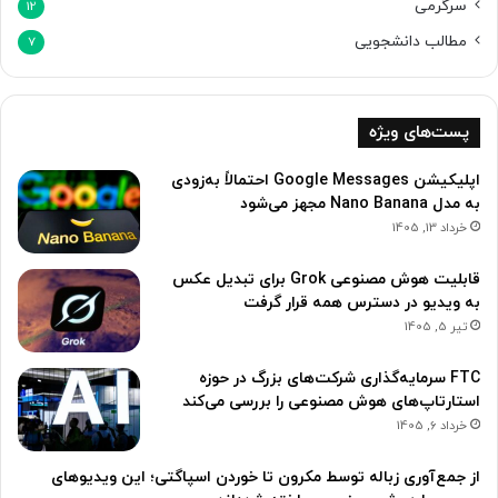
سرگرمی
12
ا
ز
مطالب دانشجویی
7
د
س
ت
پست‌های ویژه
ر
س
اپلیکیشن Google Messages احتمالاً به‌زودی
خ
به مدل Nano Banana مجهز می‌شود
ا
ر
خرداد 13, 1405
ج
ش
قابلیت هوش مصنوعی Grok برای تبدیل عکس
د
به ویدیو در دسترس همه قرار گرفت
تیر 5, 1405
FTC سرمایه‌گذاری شرکت‌های بزرگ در حوزه
استارتاپ‌های هوش مصنوعی را بررسی می‌کند
خرداد 6, 1405
از جمع‌آوری زباله توسط مکرون تا خوردن اسپاگتی؛ این ویدیوهای