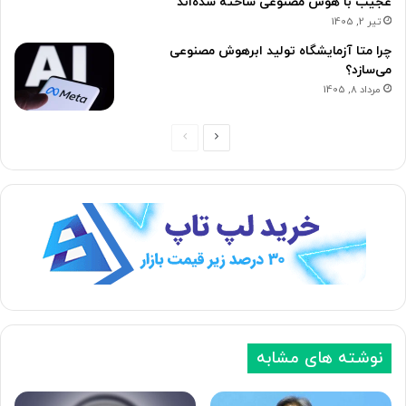
عجیب با هوش مصنوعی ساخته شده‌اند
تیر 2, 1405
چرا متا آزمایشگاه تولید ابرهوش مصنوعی
می‌سازد؟
مرداد 8, 1405
ص
ص
ف
ف
ح
ح
ه
ه
ب
ق
ع
ب
د
ل
ی
ی
نوشته های مشابه