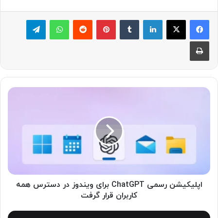
لینکدین
‫تامبلر
پینترست
‫رددیت
واتس آپ
تلگرام
چاپ
ا
پ
ل
ی
ک
ی
ش
ن
ر
س
اپلیکیشن رسمی ChatGPT برای ویندوز در دسترس همه
م
کاربران قرار گرفت
ی
C
ه