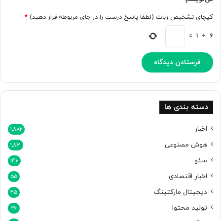
د
ل
کپچای تشخیص ربات (لطفا پاسخ درست را در جای مربوطه قرار دهید)
*
ی
ل
=
1
+
6
ا
ر
ا
ئ
ه
ا
ط
دسته بندی ها
ل
ا
اخبار
1,882
ع
هوش مصنوعی
1,861
ا
ت
سئو
146
ن
اخبار اقتصادی
ا
55
د
دیجیتال مارکتینگ
45
ر
تولید محتوا
س
26
ت