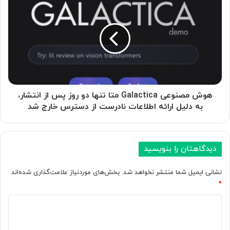
h
و
a
ش
t
م
G
ص
P
ن
T
و
ب
ع
ر
ی
ا
G
هوش مصنوعی Galactica متا تنها دو روز پس از انتشار،
ی
a
به دلیل ارائه اطلاعات نادرست از دسترس خارج شد
و
l
ی
a
ن
c
د
t
دیدگاهتان را بنویسید
و
i
ز
c
نشانی ایمیل شما منتشر نخواهد شد.
بخش‌های موردنیاز علامت‌گذاری شده‌اند
د
a
*
ر
م
د
ت
د
س
ا
ی
ت
ت