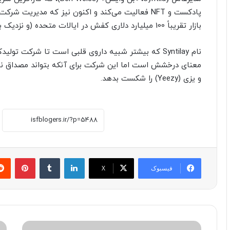
پادکست‌ و NFT فعالیت می‌کند و اکنون نیز که مدیریت 
بازار تقریباً 100 میلیارد دلاری کفش در ایالات متحده (و نزدیک به نیم تریلیون دلار در سطح جهانی) است.
معنای درخشش است اما این شرکت برای آنکه بتواند مصداق نام
و یزی (Yeezy) را شکست بدهد.
لینکدین
‫تامبلر
پینترست
فیسبوک
X
ب
ا