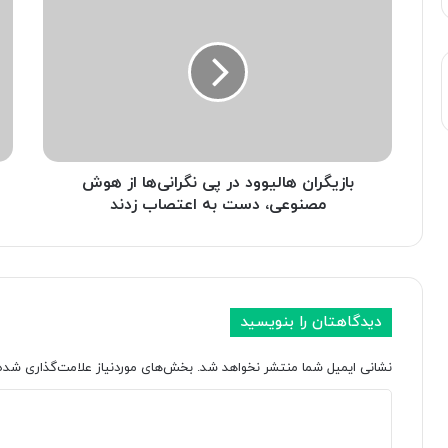
ا
د
ز
ع
ی
ا
گ
ی
ر
م
ا
ش
ن
ا
ه
و
ا
بازیگران هالیوود در پی نگرانی‌ها از هوش
ر
ل
س
مصنوعی، دست به اعتصاب زدند
ی
ا
و
ب
و
ق
د
:
د
ح
دیدگاهتان را بنویسید
ر
ت
پ
ی
نشانی ایمیل شما منتشر نخواهد شد.
بخش‌های موردنیاز علامت‌گذاری شده‌
ی
خ
ن
و
د
گ
د
ر
O
ی