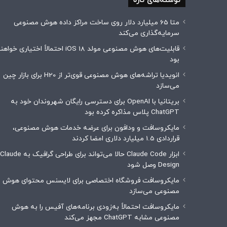
نوشته‌های تازه
متا 65 میلیارد دلار روی ساخت مراکز داده هوش مصنوعی
سرمایه‌گذاری می‌کند
قابلیت‌های هوش مصنوعی مولد iOS 18 احتمالاً اختیاری خوا
بود
انویدیا تراشه‌های هوش مصنوعی قوی‌تر از H20 برای بازار چین
می‌سازد
بریتانیا با OpenAI برای دسترسی رایگان شهروندان خود به
ChatGPT پلاس مذاکره کرده بود
مایکروسافت و ودافون برای عرضه خدمات هوش مصنوعی،
قراردادی 1.5 میلیارد دلاری امضا کردند
ابزار Claude Code حالا می‌تواند برای طراحی گرافیک به Claude
Design وصل شود
مایکروسافت فروشگاه اختصاصی برای لایسنس محتوای هوش
مصنوعی می‌سازد
مایکروسافت احتمالاً به‌زودی برنامه‌های آفیس را به هوش
مصنوعی مشابه ChatGPT مجهز می‌کند