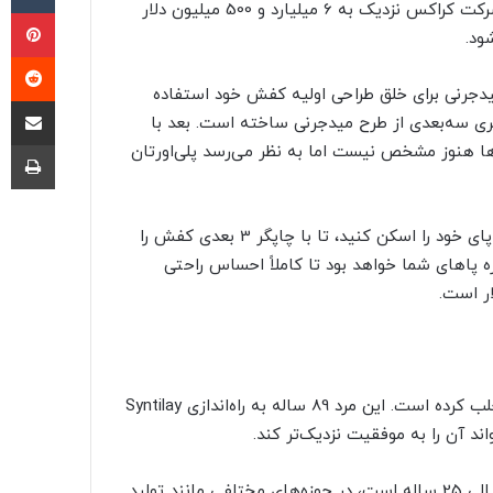
بیشتر افراد می‌گفتند این صندل‌ها ظاهر عجیبی دارند. اکنون شرکت کراکس نزدیک به 6 میلیارد و 500 میلیون دلار
پی
‫ر
Syntila از هوش مصنوعی میدجرنی برای خلق طراحی اولیه کفش خود استفاده
اشتراک گذ
وعی Vizcom یک مدل کامپیوتری سه‌بعدی از طرح میدجرنی ساخته است. بعد با
چا
فش‌ها هنوز مشخص نیست اما به نظر می‌رسد پلی‌اورتان
هنگام سفارش‌دادن این کفش، شرکت از شما می‌خواهد اندازه پای خود را اسکن کنید، تا با چاپگر 3 بعدی کفش را
زه پاهای شما خواهد بود تا کاملاً احساس راحتی
طراحی Syntilay توجه «جو فاستر»، هم‌بنیانگذار ریباک، را نیز جلب کرده است. این مرد 89 ساله به راه‌اندازی Syntilay
د آن را به موفقیت نزدیک‌تر کند.
مدیرعامل Syntilay، «بن وایس» (Ben Weiss)، که کارآفرین سریالی 25 ساله است، در حوزه‌های مختلفی مانند تولید