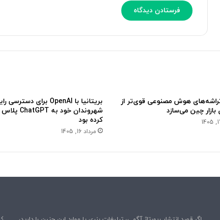
ا
و
ع
ع
ت
ی
ص
»
ا
آ
ب
م
ز
ا
د
د
ن
گ
تراشه‌های هوش مصنوعی قوی‌تر از
بریتانیا با OpenAI برای دسترسی 
د
ی
شهروندان خود به PT
ن
کرده بود
د
مرداد 16, 1405
ا
ر
د
اگر قصد انتشار رپورتاژ آگهی، تبلیغات بنری یا موارد این چنین را دارید،