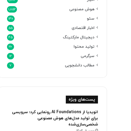
1,873
هوش مصنوعی
1,852
سئو
146
اخبار اقتصادی
55
دیجیتال مارکتینگ
45
تولید محتوا
26
سرگرمی
12
مطالب دانشجویی
7
پست‌های ویژه
انویدیا از AI Foundations رونمایی کرد؛ سرویسی
برای تولید مدل‌های هوش مصنوعی
شخصی‌سازی‌شده
بهمن 5, 1404