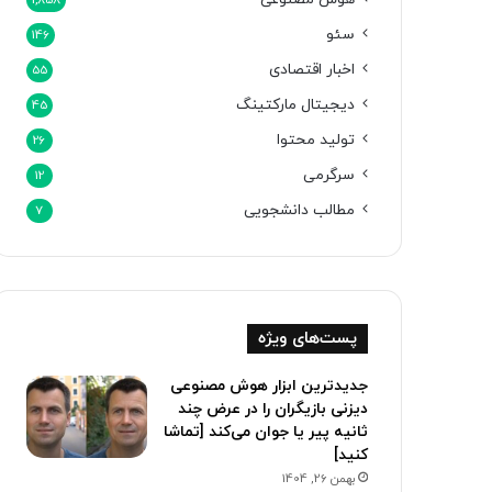
1,858
سئو
146
اخبار اقتصادی
55
دیجیتال مارکتینگ
45
تولید محتوا
26
سرگرمی
12
مطالب دانشجویی
7
پست‌های ویژه
جدیدترین ابزار هوش مصنوعی
دیزنی بازیگران را در عرض چند
ثانیه پیر یا جوان می‌کند [تماشا
کنید]
بهمن 26, 1404