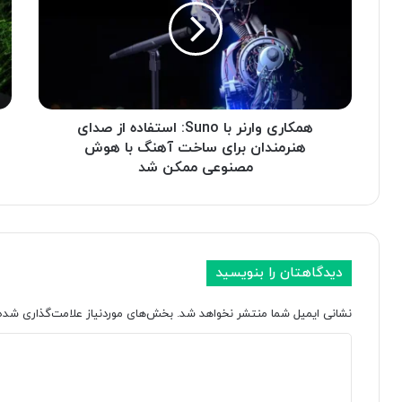
ا
ی
ر
ر
ی
ی
و
د
ا
ر
ر
ب
ن
همکاری وارنر با Suno: استفاده از صدای
ا
ر
ز
هنرمندان برای ساخت آهنگ با هوش
ب
ا
مصنوعی ممکن شد
ا
ر
S
ه
u
و
n
ش
o
م
دیدگاهتان را بنویسید
:
ص
ا
ن
نشانی ایمیل شما منتشر نخواهد شد.
بخش‌های موردنیاز علامت‌گذاری شده‌
س
و
ت
ع
د
ف
ی
ا
؛
ی
د
م
د