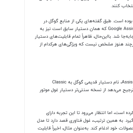
تخاب کنند.
وگل از ماه اکتبر امسال در حال کار روی Assistant with Bard بوده است. طبق گفته‌های یکی از منابع گوگل در
ایکس، علاوه بر Assistant with Bard گزینه دیگری با نام Google Assistant که همان دستیار سابق است نیز به
به‌جا شد. بااین‌حال، ظاهراً تمام قابلیت‌های دستیار
Assistant wit قرار نمی‌گیرد، هرچند هنوز مشخص نیست که ویژگی‌های هرکدام از
همچنین طبق این پست، پس از انتشار عمومی Assistant with Bard، نام دستیار قدیمی گوگل به Classic
چنان ترجیح می‌دهد از نسخه سنتی‌تر دستیار غول موتور
نتشار رسمی Assistant with Bard را اعلام نکرده است، اما انتظار می‌رود تا این تجربه دارای
رد. به همین ترتیب، غول فناوری قصد دارد تا مدل
ر تمام محصولات خود ادغام کند. به‌عنوان مثال، اخیراً قابلیت