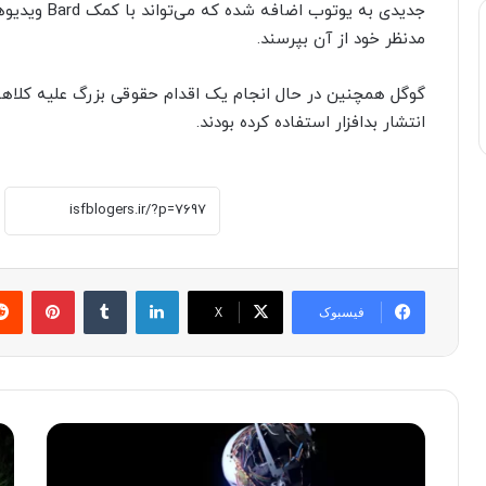
جدیدی به یوتو
مدنظر خود از آن بپرسند.
گوگل همچنین در حال انجام یک اقدام حقوقی بزرگ علیه کلاهب
انتشار بدافزار استفاده کرده بودند.
لینکدین
‫تامبلر
پینترست
فیسبوک
X
ه
د
م
ر
ک
گ