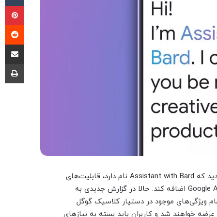
پی
‫ر
اشتراک گذ
چا
گوگل چند ماه قبل اعلام کرده بود که می‌خواهد با یک تجربه جدید که Assistant with Bard نام دارد، قابلیت‌های
هوش مصنوعی Bard را به دستیار شخصی خود یعنی Google Assistant اضافه کند. حالا در گزارش جدیدی به
 که ظاهراً از تمام ویژگی‌های موجود در دستیار کلاسیک گوگل
عرضه خواهند شد و کاربران باید بسته به نیازهای