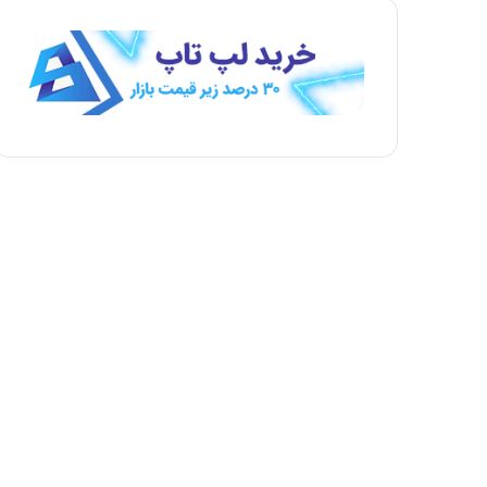
ه
ه
ب
ق
ع
ب
د
ل
ی
ی