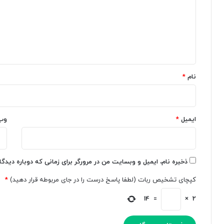
ه
د
گ
ا
ی
ز
ر
ا
ص
ع
ه
د
ا
ا
م
*
ی
ل
نام
*
ه
آ
ن
ن
ر
ت
م
ر
ن
ایمیل
*
و
وب
د
پ
ا
ی
ن
ک
ب
«
ذخیره نام، ایمیل و وبسایت من در مرورگر برای زمانی که دوباره دیدگ
ر
ج
کپچای تشخیص ربات (لطفا پاسخ درست را در جای مربوطه قرار دهید)
*
ا
ن
ی
س
14
=
×
2
س
ن
ا
ه