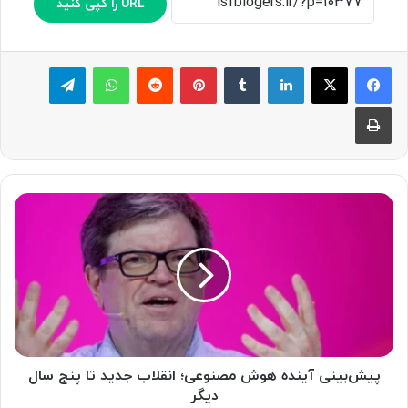
URL را کپی کنید
لینکدین
‫تامبلر
پینترست
‫رددیت
واتس آپ
تلگرام
چاپ
پ
ی
ش‌
ب
ی
ن
ی
آ
ی
ن
پیش‌بینی آینده هوش مصنوعی؛ انقلاب جدید تا پنج سال
د
دیگر