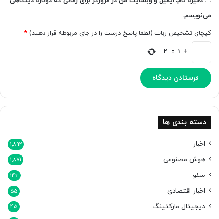
ذخیره نام، ایمیل و وبسایت من در مرورگر برای زمانی که دوباره دیدگاهی
ا
می‌نویسم.
ت
ه
کپچای تشخیص ربات (لطفا پاسخ درست را در جای مربوطه قرار دهید)
*
ا
ب
2
=
1
+
ا
و
ا
ق
ع
ی
ت
دسته بندی ها
م
ج
اخبار
1,892
ا
هوش مصنوعی
1,871
ز
ی
سئو
146
ا
اخبار اقتصادی
س
55
ت
دیجیتال مارکتینگ
45