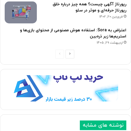
رپورتاژ آگهی چیست؟ همه چیز درباره خلق
رپورتاژ حرفه‌ای و موثر در سئو
فروردین 20, 1402
اعتراض به Sora: استفاده هوش مصنوعی از محتوای بازی‌ها و
استریم‌ها زیر ذره‌بین
اردیبهشت 29, 1405
ص
ص
ف
ف
ح
ح
ه
ه
ب
ق
ع
ب
د
ل
ی
ی
نوشته های مشابه