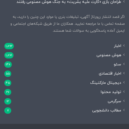
طراحان بازی «کارت علیه بشریت» به جنگ هوش مصنوعی رفتند
اگر قصد انتشار رپورتاژ آگهی، تبلیغات بنری یا موارد این چنین را دارید، به
صفحه تماس با ما مراجعه نمایید. همکاران ما از طریق شبکه‌های اجتماعی و
ایمیل آماده پاسخگویی به سوالات شما هستند.
اخبار
1,892
هوش مصنوعی
1,871
سئو
146
اخبار اقتصادی
55
دیجیتال مارکتینگ
45
تولید محتوا
26
سرگرمی
12
مطالب دانشجویی
7