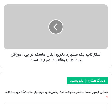
ه
ه
ا
و
س
ش
ت
م
ا
ص
ر
ن
ت
و
ا
ع
پ
ی
ی
؛
ک
استارتاپ یک میلیارد دلاری ایلان ماسک در پی آموزش
ا
م
ربات ها با واقعیت مجازی است
ن
ی
ق
ل
ل
ی
ا
ا
دیدگاهتان را بنویسید
ب
ر
ج
د
نشانی ایمیل شما منتشر نخواهد شد.
بخش‌های موردنیاز علامت‌گذاری شده‌اند
د
د
*
ی
ل
د
ا
د
ت
ر