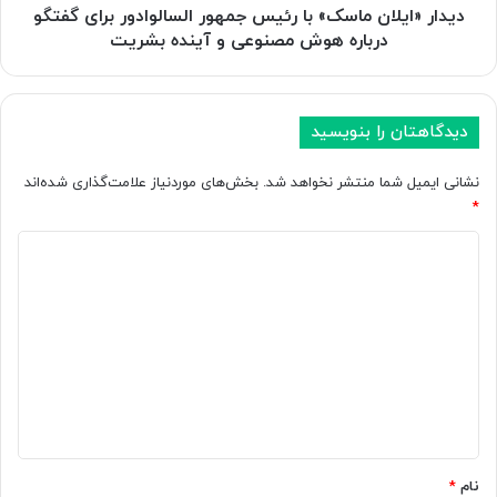
5
ا
دیدار «ایلان ماسک» با رئیس جمهور السالوادور برای گفتگو
.
ن
درباره هوش مصنوعی و آینده بشریت
1
م
ب
ا
ر
س
و
ک
دیدگاهتان را بنویسید
ز
»
ک
ب
نشانی ایمیل شما منتشر نخواهد شد.
بخش‌های موردنیاز علامت‌گذاری شده‌اند
ن
ا
*
ی
ر
د
ئ
د
!
ی
ی
س
د
ج
م
گ
ه
ا
و
ر
ه
ا
*
ل
س
نام
*