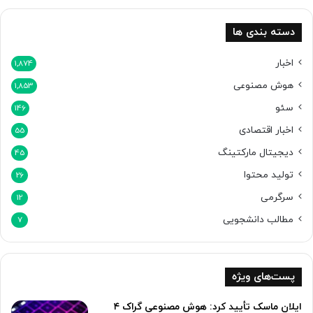
ه
و
دسته بندی ها
ش
م
اخبار
1,874
ص
هوش مصنوعی
1,853
ن
و
سئو
146
ع
اخبار اقتصادی
ی
55
و
دیجیتال مارکتینگ
45
آ
تولید محتوا
ی
26
ن
سرگرمی
12
د
ه
مطالب دانشجویی
7
ب
ش
ر
پست‌های ویژه
ی
ت
ایلان ماسک تأیید کرد: هوش مصنوعی گراک ۴