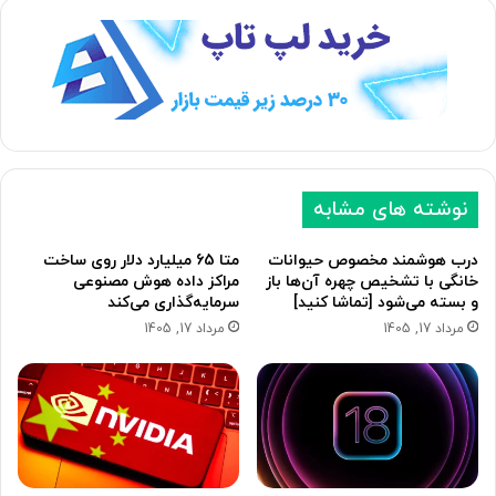
ح
ح
ه
ه
ب
ق
ع
ب
د
ل
ی
ی
نوشته های مشابه
درب هوشمند مخصوص حیوانات
متا 65 میلیارد دلار روی ساخت
خانگی با تشخیص چهره آن‌ها باز
مراکز داده هوش مصنوعی
و بسته می‌شود [تماشا کنید]
سرمایه‌گذاری می‌کند
مرداد 17, 1405
مرداد 17, 1405