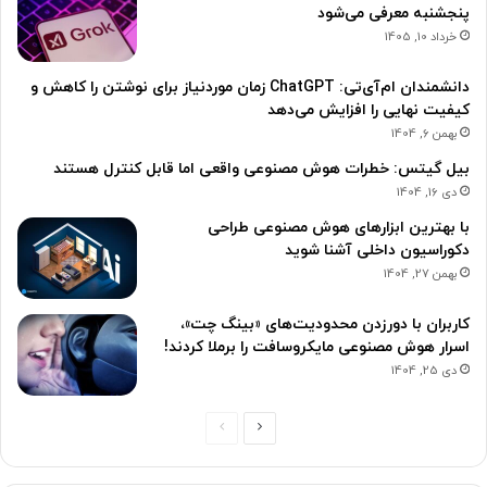
پنجشنبه معرفی می‌شود
خرداد 10, 1405
دانشمندان ام‌آی‌تی: ChatGPT زمان موردنیاز برای نوشتن را کاهش و
کیفیت نهایی را افزایش می‌دهد
بهمن 6, 1404
بیل گیتس: خطرات هوش مصنوعی واقعی اما قابل کنترل هستند
دی 16, 1404
با بهترین ابزارهای هوش مصنوعی طراحی
دکوراسیون داخلی آشنا شوید
بهمن 27, 1404
کاربران با دورزدن محدودیت‌های «بینگ چت»،
اسرار هوش مصنوعی مایکروسافت را برملا کردند!
دی 25, 1404
ص
ص
ف
ف