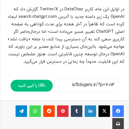
در اوایل این ماه، کاربر DataChaz در Twitter/X گزارش داد که
OpenAI یک زیر دامنه جدید با آدرس search.chatgpt.com ایجاد
کرده است که ظاهراً در آخر هفته برای مدت کوتاهی به صفحه
اصلی ChatGPT تغییر مسیر می‌داده است؛ اما درحال‌حاضر اگر
کاربری سعی کند به آن دسترسی پیدا کند، با جمله «یافت نشد»
مواجه می‌شود. بااین‌حال بسیاری از منابع معتبر بر این باورند که
OpenAI درحال توسعه چنین قابلیتی است. هنوز مشخص نیست
که این قابلیت حدوداً چه زمانی در دسترس قرار می‌گیرد.
URL را کپی کنید
لینکدین
‫تامبلر
پینترست
‫رددیت
واتس آپ
تلگرام
چاپ