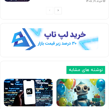
خرداد 19, 1405
ص
ص
ف
ف
ح
ح
ه
ه
ب
ق
ع
ب
د
ل
ی
ی
نوشته های مشابه