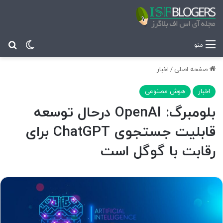
تغییر پ
جس
منو
صفحه اصلی
/
اخبار
اخبار
هوش مصنوعی
بلومبرگ: OpenAI درحال توسعه
قابلیت جستجوی ChatGPT برای
رقابت با گوگل است