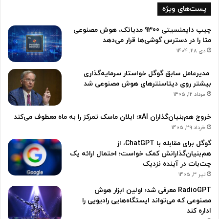
پست‌های ویژه
ر
ر
ق
چیپ دایمنسیتی 9300 مدیاتک، هوش مصنوعی
ا
متا را در دسترس گوشی‌ها قرار می‌دهد
ب
دی 28, 1404
ت
د
مدیرعامل سابق گوگل خواستار سرمایه‌گذاری
ی
بیشتر روی دیتاسنترهای هوش مصنوعی شد
ج
مرداد 12, 1405
ی
ت
خروج هم‌بنیان‌گذاران xAI؛ ایلان ماسک تمرکز را به ماه معطوف می‌کند
ا
خرداد 29, 1405
ل
گوگل برای مقابله با ChatGPT، از
هم‌بنیان‌گذارانش کمک خواست؛ احتمال ارائه یک
چت‌بات در آینده نزدیک
تیر 3, 1405
RadioGPT معرفی شد؛ اولین ابزار هوش
مصنوعی که می‌تواند ایستگاه‌هایی رادیویی را
اداره کند