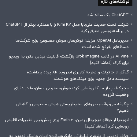
نوشته‌های تازه
ChatGPT یک ساله شد
شرکت تحت حمایت علی‌بابا مدل Kimi K2 را با عملکرد بهتر از ChatGPT
در برنامه‌نویسی معرفی کرد
مدیرعامل OpenAI: ‌هزینه توکن‌های هوش مصنوعی برای شرکت‌ها
مسئله‌ای بغرنج شده است
AI Vine در قالب Grok Imagine بازگشت؛ قابلیت تبدیل متن به ویدیو
برای گراک [تماشا کنید]
گوگل از جزئیات و تجربه کاربری اندروید XR پرده برداشت؛
سیستم‌عامل جدید برای عینک‌های هوشمند
مجیک‌لیپ از مایکا رونمایی کرد؛ هوش‌مصنوعی انسان‌نما در دنیای
واقعیت افزوده
چگونه می‌توانیم ضررهای محیط‌زیستی هوش مصنوعی را کاهش
دهیم؟
انویدیا از دوقلو دیجیتال زمین، Earth-2 برای پیش‌بینی تغییرات اقلیمی
رونمایی کرد [تماشا کنید]
حذف توییتر از پلتفرم تبلیغاتی مایکروسافت؛ ایلان ماسک تهدید به