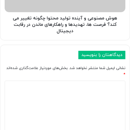
ه
ع
و
ی
ش
و
هوش مصنوعی و آینده تولید محتوا چگونه تغییر می
م
آ
کند؟ فرصت ها، تهدیدها و راهکارهای ماندن در رقابت
ص
ی
دیجیتال
ن
ن
و
د
ع
ه
ی
ت
دیدگاهتان را بنویسید
د
و
ی
ل
نشانی ایمیل شما منتشر نخواهد شد.
بخش‌های موردنیاز علامت‌گذاری شده‌اند
گ
ی
*
ر
د
ق
م
د
ا
ح
ی
ب
ت
د
ل
و
ب
ا
گ
ر
چ
ا
گ
گ
ر
و
ه