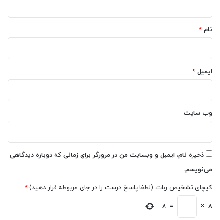
د
ن
*
ا
ه
ن
ت
نام
*
د
غ
ن
ی
ب
ی
ه
ر
ایمیل
*
د
م
ا
ی
خ
ک
ل
ن
وب‌ سایت
چ
د
ر
؟
ا
ف
غ
ر
ذخیره نام، ایمیل و وبسایت من در مرورگر برای زمانی که دوباره دیدگاهی
ج
ص
ا
می‌نویسم.
ت
د
ه
کپچای تشخیص ربات (لطفا پاسخ درست را در جای مربوطه قرار دهید)
*
و
ا
ن
،
8
=
×
8
ی
ت