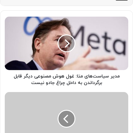
م
د
ی
ر
س
ی
ا
س
ت‌
ه
مدیر سیاست‌های متا: غول هوش مصنوعی دیگر قابل
ا
برگرداندن به داخل چراغ جادو نیست
ی
م
ه
ت
و
ا
ش
:
م
غ
ص
و
ن
ل
و