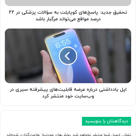
د
:
تحقیق جدید: پاسخ‌های کوپایلت به سؤالات پزشکی در 22
پ
درصد مواقع می‌تواند مرگبار باشد
ا
س
ا
خ‌
پ
ه
ل
ا
ی
ی
ا
ک
د
و
د
پ
ا
ا
ش
ی
ت
اپل یادداشتی درباره عرضه قابلیت‌های پیشرفته سیری در
ل
ی
وب‌سایت خود منتشر کرد
ت
د
ب
ر
ه
ب
س
ا
دیدگاهتان را بنویسید
ؤ
ر
ا
ه
نشانی ایمیل شما منتشر نخواهد شد.
بخش‌های موردنیاز علامت‌گذاری شده‌اند