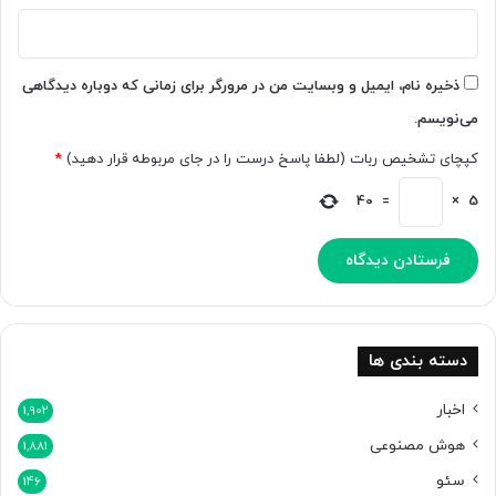
م
ی
ی‌
ر
ت
ی
و
د
ذخیره نام، ایمیل و وبسایت من در مرورگر برای زمانی که دوباره دیدگاهی
ا
ر
می‌نویسم.
ن
و
د
ب‌
کپچای تشخیص ربات (لطفا پاسخ درست را در جای مربوطه قرار دهید)
*
م
س
ر
ا
40
=
×
5
گ
ی
ب
ت
ا
خ
ر
و
ب
د
ا
م
ش
ن
دسته بندی ها
د
ت
ش
اخبار
1,902
ر
هوش مصنوعی
1,881
ک
ر
سئو
146
د