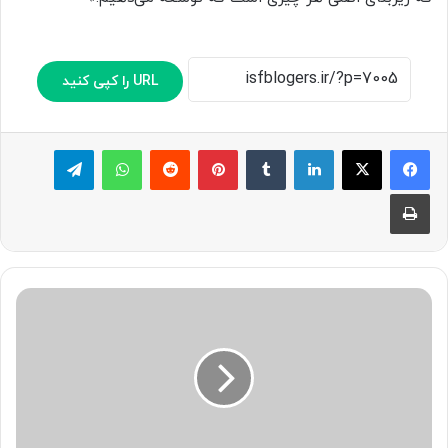
URL را کپی کنید
لینکدین
‫تامبلر
پینترست
‫رددیت
واتس آپ
تلگرام
چاپ
ت
ح
ق
ی
ق
ج
د
ی