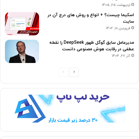
اردیبهشت 25, 1405
اسکیما چیست؟ + انواع و روش های درج آن در
سایت
فروردین 18, 1402
مدیرعامل سابق گوگل ظهور DeepSeek را نقطه
عطفی در رقابت هوش مصنوعی دانست
آذر 27, 1404
ص
ص
ف
ف
ح
ح
ه
ه
ب
ق
ع
ب
د
ل
ی
ی