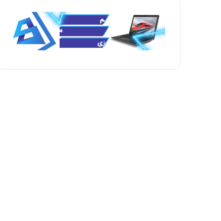
ه
ه
ب
ق
ع
ب
د
ل
ی
ی