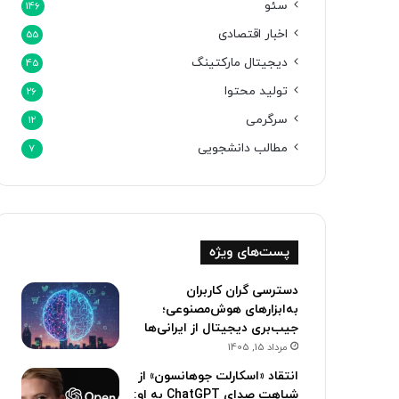
سئو
146
اخبار اقتصادی
55
دیجیتال مارکتینگ
45
تولید محتوا
26
سرگرمی
12
مطالب دانشجویی
7
پست‌های ویژه
دسترسی گران کاربران
به‌ابزارهای هوش‌مصنوعی؛
جیب‌بری دیجیتال از ایرانی‌ها
مرداد 15, 1405
انتقاد «اسکارلت جوهانسون» از
شباهت صدای ChatGPT به او: