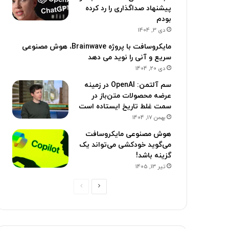
پیشنهاد صداگذاری را رد کرده
بودم
دی 3, 1404
مایکروسافت با پروژه Brainwave، هوش مصنوعی
سریع و آنی را نوید می دهد
دی 20, 1404
سم آلتمن: OpenAI در زمینه
عرضه محصولات متن‌باز در
سمت غلط تاریخ ایستاده است
بهمن 17, 1404
هوش مصنوعی مایکروسافت
می‌گوید خودکشی می‌تواند یک
گزینه باشد!
تیر 13, 1405
ص
ص
ف
ف
ح
ح