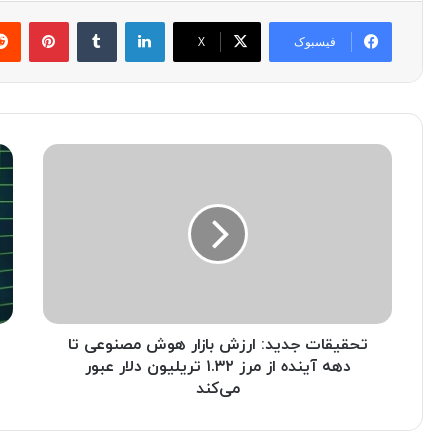
لینکدین
‫تامبلر
پینترست
فیسبوک
X
ت
ه
ح
و
ق
ش
ی
م
ق
ص
ا
ن
ت
و
ج
ع
د
ی
ی
تحقیقات جدید: ارزش بازار هوش مصنوعی تا
S
د
e
دهه‌ آینده از مرز ۱.۳۲ تریلیون دلار عبور
s
:
می‌کند
ا
a
ر
m