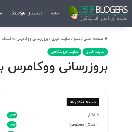
خانه
دیجیتال مارکتینگ
س
صفحه اصلی
/
سئو
/
سایت خبری
/
بروزرسانی ووکامرس به نسخه 3.3.3
سایت خبری
سایت فروشگاهی
بروزرسانی ووکامرس به ن
دسته بندی ها
اخبار
1,872
هوش مصنوعی
1,851