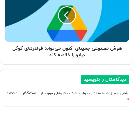
ی
ش
ب
م
ر
ص
ا
ن
ی
و
ت
ع
ب
ی
د
ج
هوش مصنوعی جمینای اکنون می‌تواند فولدرهای گوگل
ی
م
درایو را خلاصه کند
ل
ی
آ
ن
ن
ا
ی
ی
دیدگاهتان را بنویسید
ت
ا
ص
ک
نشانی ایمیل شما منتشر نخواهد شد.
بخش‌های موردنیاز علامت‌گذاری شده‌اند
ا
ن
*
و
و
ی
د
ن
ر
م
ی
د
ی‌
د
و
ت