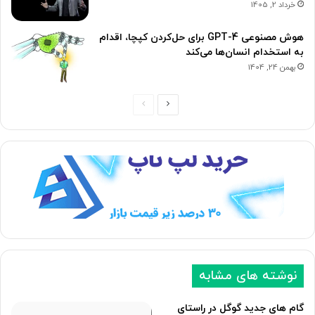
خرداد 2, 1405
هوش مصنوعی GPT-4 برای حل‌کردن کپچا، اقدام
به استخدام انسان‌ها می‌کند
بهمن 24, 1404
ص
ص
ف
ف
ح
ح
ه
ه
ب
ق
ع
ب
د
ل
ی
ی
نوشته های مشابه
گام های جدید گوگل در راستای