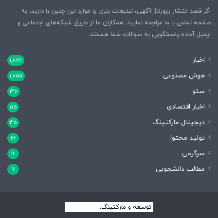
اگر قصد انتشار رپورتاژ آگهی، تبلیغات بنری یا موارد این چنین را دارید، به
صفحه تماس با ما مراجعه نمایید. همکاران ما از طریق شبکه‌های اجتماعی و
ایمیل آماده پاسخگویی به سوالات شما هستند.
اخبار
1,876
هوش مصنوعی
1,855
سئو
146
اخبار اقتصادی
55
دیجیتال مارکتینگ
45
تولید محتوا
26
سرگرمی
12
مطالب دانشجویی
7
توسعه و مارکتینگ:
بیزینس یار