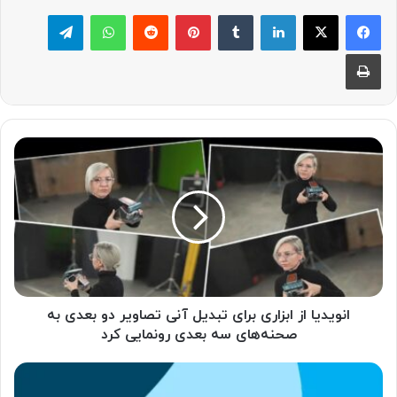
لینکدین
‫تامبلر
پینترست
‫رددیت
واتس آپ
تلگرام
چاپ
ا
ن
و
ی
د
ی
ا
ا
ز
ا
انویدیا از ابزاری برای تبدیل آنی تصاویر دو بعدی به
ب
صحنه‌های سه بعدی رونمایی کرد
ز
ا
ه
ر
و