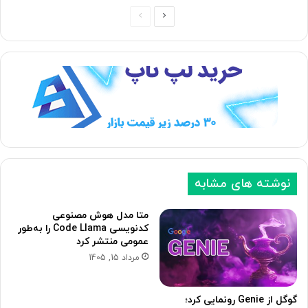
ص
ص
ف
ف
ح
ح
ه
ه
ب
ق
ع
ب
د
ل
ی
ی
نوشته های مشابه
متا مدل هوش مصنوعی
کدنویسی Code Llama را به‌طور
عمومی منتشر کرد
مرداد 15, 1405
گوگل از Genie رونمایی کرد؛