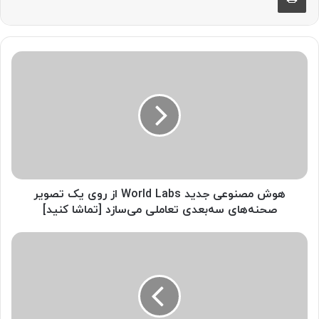
ه
و
ش
م
ص
ن
و
ع
ی
ج
هوش مصنوعی جدید World Labs از روی یک تصویر
د
صحنه‌های سه‌بعدی تعاملی می‌سازد [تماشا کنید]
ی
د
ن
W
س
o
خ
r
ه
l
ا
d
ن