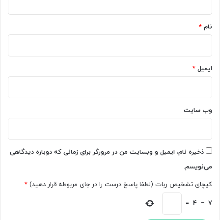
ا
ا
*
ی
چ
س
ن
نام
*
ه‌
د
ب
ر
ع
و
د
ز
ایمیل
*
ی
د
ت
ی
ع
گ
ا
ر
وب‌ سایت
م
م
ل
ن
ی
ت
م
ش
ذخیره نام، ایمیل و وبسایت من در مرورگر برای زمانی که دوباره دیدگاهی
ی‌
ر
می‌نویسم.
س
م
ا
ی‌
کپچای تشخیص ربات (لطفا پاسخ درست را در جای مربوطه قرار دهید)
*
ز
ش
د
و
=
4
−
7
[
د
ت