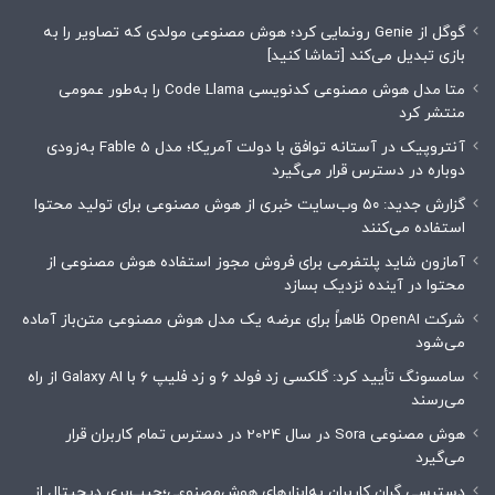
گوگل از Genie رونمایی کرد؛ هوش مصنوعی مولدی که تصاویر را به
بازی تبدیل می‌کند [تماشا کنید]
متا مدل هوش مصنوعی کدنویسی Code Llama را به‌طور عمومی
منتشر کرد
آنتروپیک در آستانه توافق با دولت آمریکا؛ مدل Fable 5 به‌زودی
دوباره در دسترس قرار می‌گیرد
گزارش جدید: ۵۰ وب‌سایت خبری از هوش مصنوعی برای تولید محتوا
استفاده می‌کنند
آمازون شاید پلتفرمی برای فروش مجوز استفاده هوش مصنوعی از
محتوا در آینده نزدیک بسازد
شرکت OpenAI ظاهراً برای عرضه یک مدل هوش مصنوعی متن‌باز آماده
می‌شود
سامسونگ تأیید کرد: گلکسی زد فولد ۶ و زد فلیپ ۶ با Galaxy AI از راه
می‌رسند
هوش مصنوعی Sora در سال 2024 در دسترس تمام کاربران قرار
می‌گیرد
دسترسی گران کاربران به‌ابزارهای هوش‌مصنوعی؛جیب‌بری دیجیتال از