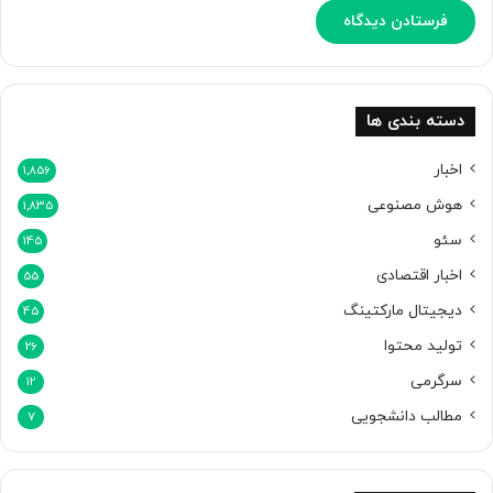
م
ا
ش
ا
ک
دسته بندی ها
ن
ی
اخبار
1,856
د
هوش مصنوعی
]
1,835
سئو
145
اخبار اقتصادی
55
دیجیتال مارکتینگ
45
تولید محتوا
26
سرگرمی
12
مطالب دانشجویی
7