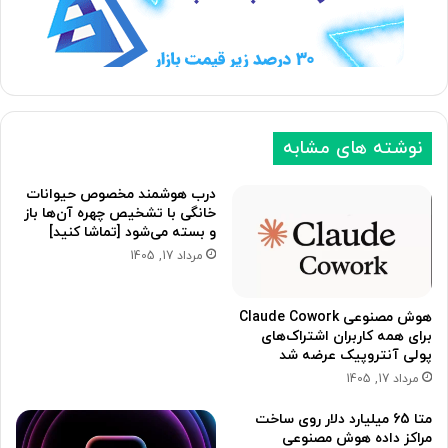
ب
ق
ع
ب
د
ل
ی
ی
نوشته های مشابه
درب هوشمند مخصوص حیوانات
خانگی با تشخیص چهره آن‌ها باز
و بسته می‌شود [تماشا کنید]
مرداد 17, 1405
هوش مصنوعی Claude Cowork
برای همه کاربران اشتراک‌های
پولی آنتروپیک عرضه شد
مرداد 17, 1405
متا 65 میلیارد دلار روی ساخت
مراکز داده هوش مصنوعی