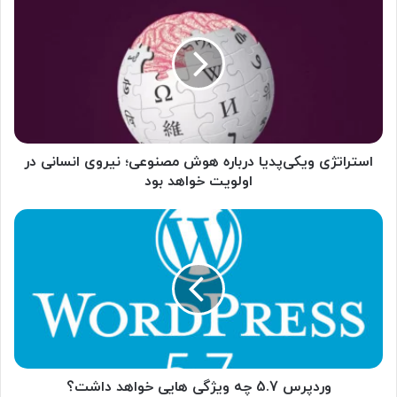
س
ت
ر
ا
ت
ژ
ی
و
ی
استراتژی ویکی‌پدیا درباره هوش مصنوعی؛ نیروی انسانی در
ک
اولویت خواهد بود
ی‌
پ
و
د
ر
ی
د
ا
پ
د
ر
ر
س
ب
5
ا
.
ر
7
ه
چ
وردپرس 5.7 چه ویژگی هایی خواهد داشت؟