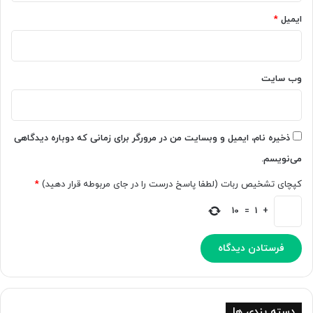
ر
ایمیل
*
ا
و
ل
و
وب‌ سایت
ی
ت
خ
و
ذخیره نام، ایمیل و وبسایت من در مرورگر برای زمانی که دوباره دیدگاهی
ا
می‌نویسم.
ه
د
کپچای تشخیص ربات (لطفا پاسخ درست را در جای مربوطه قرار دهید)
*
ب
و
10
=
1
+
د
دسته بندی ها