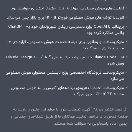
قابلیت‌های هوش مصنوعی مولد iOS 18 احتمالاً اختیاری خواهند بود
انویدیا تراشه‌های هوش مصنوعی قوی‌تر از H20 برای بازار چین می‌سازد
بریتانیا با OpenAI برای دسترسی رایگان شهروندان خود به ChatGPT
پلاس مذاکره کرده بود
مایکروسافت و ودافون برای عرضه خدمات هوش مصنوعی، قراردادی 1.5
میلیارد دلاری امضا کردند
ابزار Claude Code حالا می‌تواند برای طراحی گرافیک به Claude Design
وصل شود
مایکروسافت فروشگاه اختصاصی برای لایسنس محتوای هوش مصنوعی
می‌سازد
مایکروسافت احتمالاً به‌زودی برنامه‌های آفیس را به هوش مصنوعی
مشابه ChatGPT مجهز می‌کند
اگر قصد انتشار رپورتاژ آگهی، تبلیغات بنری یا موارد این چنین را دارید، به
صفحه تماس با ما مراجعه نمایید. همکاران ما از طریق شبکه‌های اجتماعی و
ایمیل آماده پاسخگویی به سوالات شما هستند.