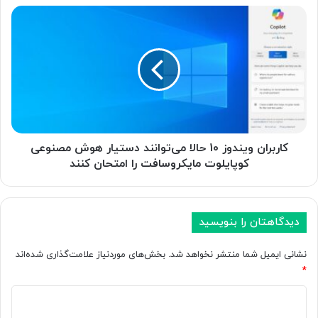
ز
ک
س
ا
ی
ر
س
ب
ت
ر
م
ا
ر
ن
ت
و
ب
ی
ه‌
ن
کاربران ویندوز 10 حالا می‌توانند دستیار هوش مصنوعی
ب
د
کوپایلوت مایکروسافت را امتحان کنند
ن
و
د
ز
ی
1
ج
0
دیدگاهتان را بنویسید
د
ح
ی
ا
نشانی ایمیل شما منتشر نخواهد شد.
بخش‌های موردنیاز علامت‌گذاری شده‌اند
د
ل
*
م
ا
د
د
م
ل‌
ی‌
ی