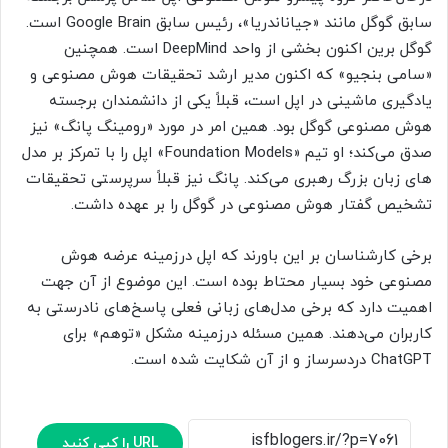
سابق گوگل مانند «جیاناندریا»، رئیس سابق Google Brain است.
گوگل برین اکنون بخشی از واحد DeepMind است. همچنین
«سامی بنجیو» که اکنون مدیر ارشد تحقیقات هوش مصنوعی و
یادگیری ماشینی در اپل است، قبلاً یکی از دانشمندان برجسته
هوش مصنوعی گوگل بود. همین امر در مورد «رومینگ پانگ» نیز
صدق می‌کند؛ او تیم «Foundation Models» اپل را با تمرکز بر مدل
های زبان بزرگ رهبری می‌کند. پانگ نیز قبلاً سرپرستی تحقیقات
تشخیص گفتار هوش مصنوعی در گوگل را بر عهده داشت.
برخی کارشناسان بر این باورند که اپل درزمینه عرضه هوش
مصنوعی خود بسیار محتاط بوده است. این موضوع از آن جهت
اهمیت دارد که برخی مدل‌های زبانی فعلی پاسخ‌های نادرستی به
کاربران می‌دهند. همین مسئله درزمینه مشکل «توهم» برای
ChatGPT دردسرساز و از آن شکایت شده است.
URL را کپی کنید