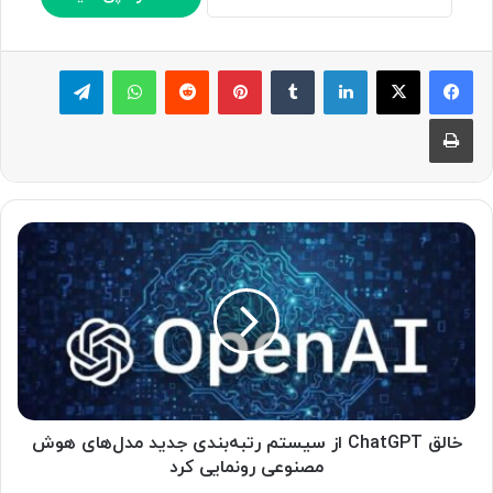
لینکدین
‫تامبلر
پینترست
‫رددیت
واتس آپ
تلگرام
چاپ
خ
ا
ل
ق
C
h
a
t
G
P
خالق ChatGPT از سیستم رتبه‌بندی جدید مدل‌های هوش
T
مصنوعی رونمایی کرد
ا