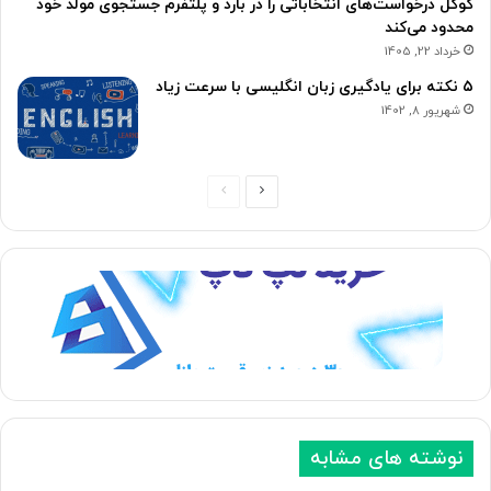
گوگل درخواست‌های انتخاباتی را در بارد و پلتفرم جستجوی مولد خود
محدود می‌کند
خرداد 22, 1405
۵ نکته برای یادگیری زبان انگلیسی با سرعت زیاد
شهریور 8, 1402
ص
ص
ف
ف
ح
ح
ه
ه
ب
ق
ع
ب
د
ل
ی
ی
نوشته های مشابه