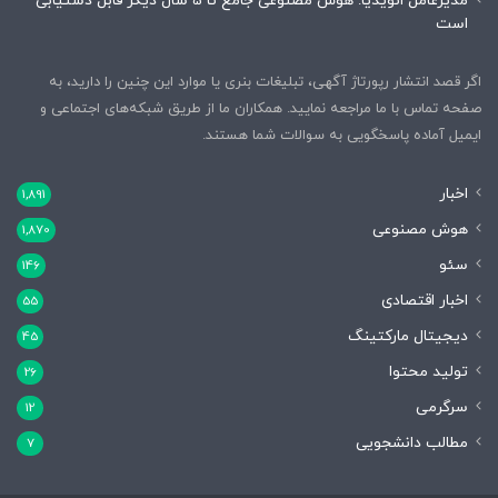
مدیرعامل انویدیا: هوش مصنوعی جامع تا 5 سال دیگر قابل دستیابی
است
اگر قصد انتشار رپورتاژ آگهی، تبلیغات بنری یا موارد این چنین را دارید، به
صفحه تماس با ما مراجعه نمایید. همکاران ما از طریق شبکه‌های اجتماعی و
ایمیل آماده پاسخگویی به سوالات شما هستند.
اخبار
1,891
هوش مصنوعی
1,870
سئو
146
اخبار اقتصادی
55
دیجیتال مارکتینگ
45
تولید محتوا
26
سرگرمی
12
مطالب دانشجویی
7