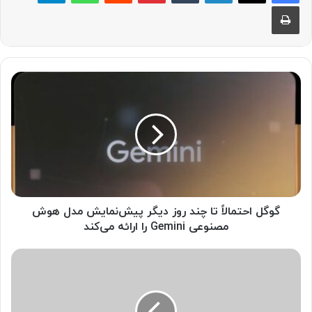
چاپ
گ
و
گ
ل
ا
ح
ت
م
ا
ل
گوگل احتمالاً تا چند روز دیگر پیش‌نمایش مدل هوش
اً
مصنوعی Gemini را ارائه می‌کند
ت
ا
م
چ
ا
ن
ش
د
ی