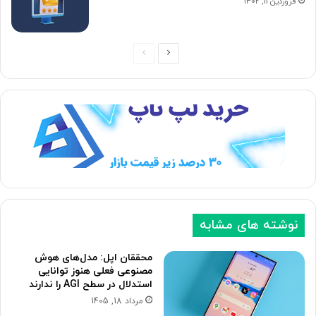
فروردین 11, 1402
ص
ص
ف
ف
ح
ح
ه
ه
ب
ق
ع
ب
د
ل
ی
ی
نوشته های مشابه
محققان اپل: مدل‌های هوش
مصنوعی فعلی هنوز توانایی
استدلال در سطح AGI را ندارند
مرداد 18, 1405