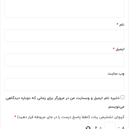
ص
ه
ه
ن
و
*
و
ش
ع
م
نام
*
ی
ص
G
ن
e
و
m
ع
ایمیل
*
i
ی
n
ب
i
ه
ر
ر
وب‌ سایت
ا
ه
ا
م
ر
ی
ا
ب
ذخیره نام، ایمیل و وبسایت من در مرورگر برای زمانی که دوباره دیدگاهی
ئ
ر
می‌نویسم.
ه
د
م
کپچای تشخیص ربات (لطفا پاسخ درست را در جای مربوطه قرار دهید)
*
ی‌
ک
2
=
−
8