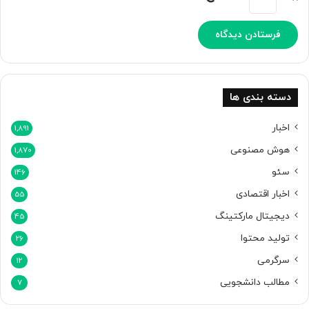
ن
د
دسته بندی ها
اخبار
1,891
هوش مصنوعی
1,870
سئو
146
اخبار اقتصادی
55
دیجیتال مارکتینگ
45
تولید محتوا
26
سرگرمی
12
مطالب دانشجویی
7