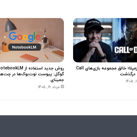
ا
ب
ر
ا
ی
ش
ب
ک
ه‌
ه
«وینس زمپلا» خالق مجموعه بازی‌های Call
روش جدید استفاده از ebookLM
ا
گوگل: پیوست نوت‌بوک‌ها در چت‌ه
ی
جمینای
ا
مرداد 16, 1405
ج
ت
م
ا
ع
ی