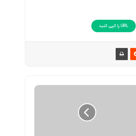
URL را کپی کنید
‫رددیت
چاپ