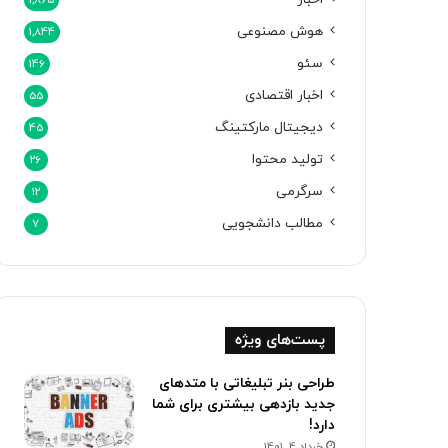
1,865
هوش مصنوعی
1,844
سئو
146
اخبار اقتصادی
55
دیجیتال مارکتینگ
45
تولید محتوا
26
سرگرمی
12
مطالب دانشجویی
7
پست‌های ویژه
طراحی بنر تبلیغاتی با متدهای
جدید بازدهی بیشتری برای شما
دارد!
خرداد 4, 1401