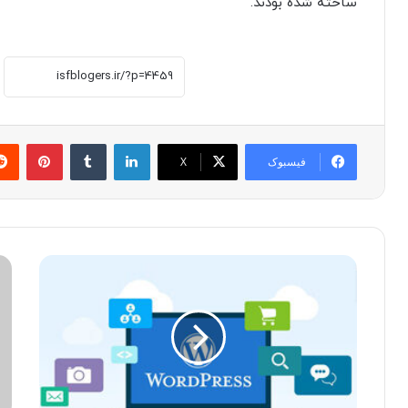
ساخته شده بودند.
لینکدین
‫تامبلر
پینترست
فیسبوک
X
ب
ا
ر
د
ر
و
س
ب
ی
ی
ت
ا
غ
ز
ی
P