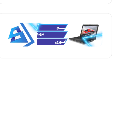
ح
ح
ه
ه
ب
ق
ع
ب
د
ل
ی
ی