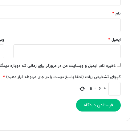
ا
ی
*
ن
ک
نام
*
ی
ر
و
د
ر
؛
د
د
پ
ایمیل
*
س
وب
ر
ت
س
ی
ا
ر
ذخیره نام، ایمیل و وبسایت من در مرورگر برای زمانی که دوباره دیدگ
ه
کپچای تشخیص ربات (لطفا پاسخ درست را در جای مربوطه قرار دهید)
*
و
ش
11
=
6
+
م
ص
ن
و
ع
ی
ش
م