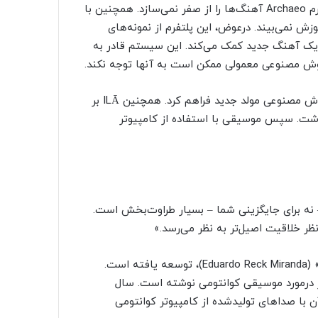
برخلاف ابزارهای هوش مصنوعی مولد مانند Suno یا Udio، پلتفرم Archaeo آهنگ‌ها را از صفر نمی‌سازد. همچنین با
ش نمی‌بیند. درعوض، این پلتفرم از نمونه‌های
ک آهنگ جدید کمک می‌کند. این سیستم قادر به
در ابتدا ILĀ صداهای اصلی و موردنظرش را برای آموزش یک هوش مصنوعی مولد جدید فراهم کرد. همچنین ILĀ بر
ت. سپس موسیقی با استفاده از کامپیوتر
 نه برای جایگزینی شما – بسیار طراوت‌بخش است.
نظر خلاقیت اصیل‌تر به نظر می‌رسد.»
فناوری Moth با همکاری آهنگساز برزیلی، «ادواردو ریک میراندا» (Eduardo Reck Miranda)، توسعه یافته است.
یز درمورد موسیقی کوانتومی نوشته است. سال
 کرد که آهنگ‌های آن با صداهای تولیدشده از کامپیوتر کوانتومی