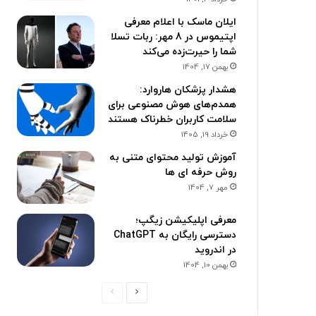
ایلان ماسک با اعلام معرفی
اپتیموس در 8 مهر: ربات تسلا
شما را حیرت‌زده می‌کند
بهمن 17, 1404
هشدار پزشکان هاروارد:
همدم‌های هوش مصنوعی برای
سلامت کاربران خطرناک هستند
خرداد 19, 1405
آموزش تولید محتوای متنی به
روش حرفه ای ها
مهر 7, 1404
معرفی اپلیکیشن زیگپ؛
دسترسی رایگان به ChatGPT
در اندروید
بهمن 10, 1404
ص
ص
ف
ف