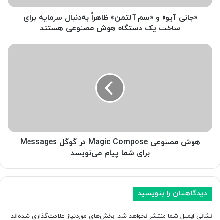
»
و
«جانی آیو» و «سم آلتمن» ظاهراً به‌دنبال سرمایه برای
«
ساخت یک دستگاه هوش مصنوعی هستند
س
م
ه
آ
و
ل
ش
ت
م
م
ص
ن
ن
»
و
ظ
ع
ا
ی
ه
M
هوش مصنوعی Magic Compose در گوگل Messages
ر
a
برای شما پیام می‌نویسد
اً
g
ب
i
ه‌
c
د
C
دیدگاهتان را بنویسید
ن
o
ب
m
نشانی ایمیل شما منتشر نخواهد شد.
بخش‌های موردنیاز علامت‌گذاری شده‌اند