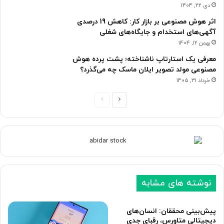
دی 22, 1404
اثر هوش مصنوعی بر بازار کار: کاهش 19 درصدی
آگهی‌های استخدام و جایگاه‌های شغلی
بهمن 12, 1404
معرفی یک استارتاپ ناشناخته؛ پشت پرده هوش
مصنوعی مولد تصویر ایلان ماسک چه می‌گذرد؟
خرداد 31, 1405
ص
ص
ف
ف
ح
ح
ه
ه
ب
ق
ع
ب
نوشته های مشابه
د
ل
ی
ی
پیش‌بینی محققان: انسان‌های
دیجیتالی متاورس، رقبای جدی