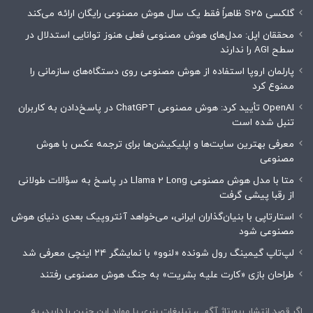
گلکسی S25 ظاهراً فقط یک سال هوش مصنوعی رایگان ارائه می‌کند
محققان اپل: مدل‌های هوش مصنوعی فعلی هنوز توانایی استدلال در
سطح AGI را ندارند
پارلمان اروپا استفاده از هوش مصنوعی روی دستگاه‌های سازمانی را
ممنوع کرد
OpenAI تأیید کرد: هوش مصنوعی ChatGPT در پاسخ‌دادن به کاربران
تنبل شده است
معرفی بهترین سایت‌ها و اپلیکیشن‌ها برای ترجمه عکس با هوش
مصنوعی
متا با مدل هوش مصنوعی Llama 2 Long در پاسخ به سؤالات طولانی
از رقبا پیشی گرفت
استارتاپی با بنیان‌گذاران ایرانی، می‌خواهد آنتروپیک بعدی دنیای هوش
مصنوعی شود
لپ‌تاپ گیمینگ رول شونده «لنوو» با نمایشگر ۲۴ اینچی معرفی شد
طراحان بازی «کارت علیه بشریت» به جنگ هوش مصنوعی رفتند
اگر قصد انتشار رپورتاژ آگهی، تبلیغات بنری یا موارد این چنین را دارید، به