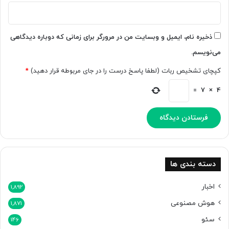
ی
ا
ش
ه
م
ه
ا
ذخیره نام، ایمیل و وبسایت من در مرورگر برای زمانی که دوباره دیدگاهی
و
پ
می‌نویسم.
ش
ی
م
ا
کپچای تشخیص ربات (لطفا پاسخ درست را در جای مربوطه قرار دهید)
*
ص
م
ن
م
=
7
×
4
و
ی‌
ع
ن
ی
و
ه
ی
س
س
ت
د
ن
دسته بندی ها
د
اخبار
1,892
هوش مصنوعی
1,871
سئو
146