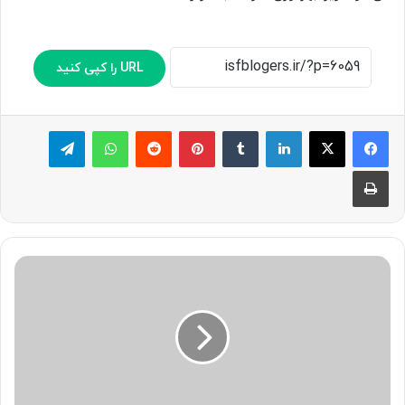
URL را کپی کنید
لینکدین
‫تامبلر
پینترست
‫رددیت
واتس آپ
تلگرام
چاپ
«
ج
ا
ن
ی
آ
ی
و