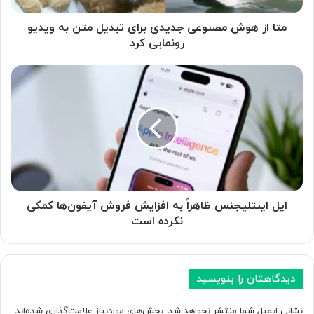
م
ص
متا از هوش مصنوعی جدیدی برای تبدیل متن به ویدیو
ن
رونمایی کرد
و
ع
ا
ی
پ
ج
ل
د
ا
ی
ی
د
ن
ی
ت
ب
ل
ر
ی
ا
ج
اپل اینتلیجنس ظاهراً به افزایش فروش آیفون‌ها کمکی
ی
ن
نکرده است
ت
س
ب
ظ
د
ا
ی
ه
دیدگاهتان را بنویسید
ل
ر
م
اً
نشانی ایمیل شما منتشر نخواهد شد.
بخش‌های موردنیاز علامت‌گذاری شده‌اند