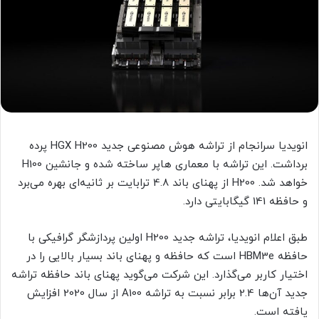
انویدیا سرانجام از تراشه هوش مصنوعی جدید HGX H200 پرده
برداشت. این تراشه با معماری هاپر ساخته شده و جانشین H100
خواهد شد. H200 از پهنای باند 4.8 ترابایت بر ثانیه‌ای بهره می‌برد
و حافظه 141 گیگابایتی دارد.
طبق اعلام انویدیا، تراشه جدید H200 اولین پردازشگر گرافیکی با
حافظه HBM3e است که حافظه و پهنای باند بسیار بالایی را در
اختیار کاربر می‌گذارد. این شرکت می‌گوید پهنای باند حافظه تراشه
جدید آن‌ها 2.4 برابر نسبت به تراشه A100 از سال 2020 افزایش
یافته است.