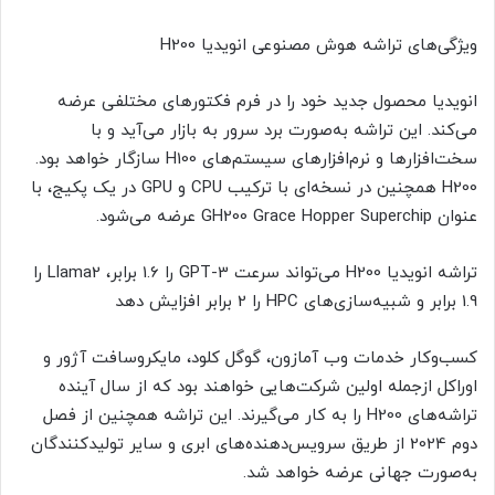
ویژگی‌های تراشه هوش مصنوعی انویدیا H200
انویدیا محصول جدید خود را در فرم فکتورهای مختلفی عرضه
می‌کند. این تراشه به‌صورت برد سرور به بازار می‌آید و با
سخت‌افزارها و نرم‌افزارهای سیستم‌های H100 سازگار خواهد بود.
H200 همچنین در نسخه‌ای با ترکیب CPU و GPU در یک پکیج، با
عنوان GH200 Grace Hopper Superchip عرضه می‌شود.
تراشه انویدیا H200 می‌تواند سرعت GPT-3 را 1.6 برابر، Llama2 را
1.9 برابر و شبیه‌سازی‌های HPC را 2 برابر افزایش دهد
کسب‌وکار خدمات وب آمازون، گوگل کلود، مایکروسافت آژور و
اوراکل ازجمله اولین شرکت‌هایی خواهند بود که از سال آینده
تراشه‌های H200 را به کار می‌گیرند. این تراشه همچنین از فصل
دوم 2024 از طریق سرویس‌دهنده‌های ابری و سایر تولیدکنندگان
به‌صورت جهانی عرضه خواهد شد.