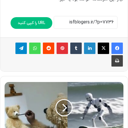
URL را کپی کنید
لینکدین
‫تامبلر
پینترست
‫رددیت
واتس آپ
تلگرام
چاپ
م
ت
ا
ا
ز
ه
و
ش