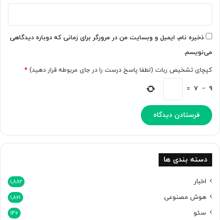
ک
ی
ن
ک
ذخیره نام، ایمیل و وبسایت من در مرورگر برای زمانی که دوباره دیدگاهی
ر
می‌نویسم.
د
ه
کپچای تشخیص ربات (لطفا پاسخ درست را در جای مربوطه قرار دهید)
*
ا
س
=
7
−
9
ت
دسته بندی ها
اخبار
1,882
هوش مصنوعی
1,861
سئو
146