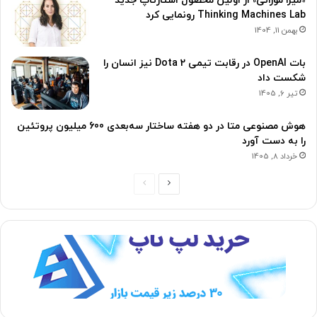
«میرا موراتی» از اولین محصول استارتاپ جدید
Thinking Machines Lab رونمایی کرد
بهمن 11, 1404
بات OpenAI در رقابت تیمی Dota 2 نیز انسان را
شکست داد
تیر 6, 1405
هوش مصنوعی متا در دو هفته ساختار سه‌بعدی 600 میلیون پروتئین
را به دست آورد
خرداد 8, 1405
ص
ص
ف
ف
ح
ح
ه
ه
ب
ق
ع
ب
د
ل